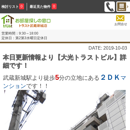
0
0
検討リスト
最近見た物件
お問合せ
営業時間：9:30～18:00
定休日：第2第3水曜日定休日
DATE: 2019-10-03
本日更新情報より【大光トラストビル】詳
細です！
5
２ＤＫ
武蔵新城駅より徒歩
分の立地にある
マ
ンション
です！！