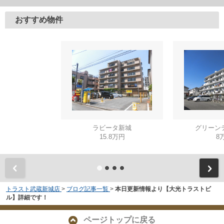
おすすめ物件
ラビータ新城
グリーン
15.8万円
8
トラスト武蔵新城店
>
ブログ記事一覧
>
本日更新情報より【大光トラストビ
ル】詳細です！
ページトップに戻る