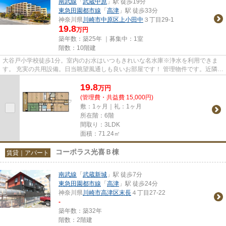
南武線
「
武蔵中原
」駅 徒歩19分
東急田園都市線
「
高津
」駅 徒歩33分
神奈川県
川崎市中原区
上小田中
３丁目29-1
19.8
万円
築年数：築25年 ｜募集中：
1室
階数：10階建
大谷戸小学校徒歩1分。室内のお水はいつもきれいな名水庫※浄水を利用できま
す。 充実の共用設備。日当眺望風通しも良いお部屋です！ 管理物件です。近隣業
者の為不具合ありましたらす...
19.8
万
円
(管理費・共益費 15,000円)
敷：1ヶ月｜礼：1ヶ月
所在階：6階
間取り：3LDK
面積：71.24㎡
コーポラス光喜Ｂ棟
賃貸｜アパート
南武線
「
武蔵新城
」駅 徒歩7分
東急田園都市線
「
高津
」駅 徒歩24分
神奈川県
川崎市高津区
末長
４丁目27-22
-
築年数：築32年
階数：2階建