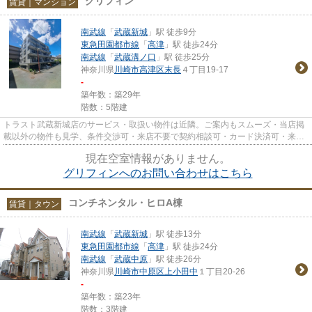
グリフィン
賃貸｜マンション
南武線
「
武蔵新城
」駅 徒歩9分
東急田園都市線
「
高津
」駅 徒歩24分
南武線
「
武蔵溝ノ口
」駅 徒歩25分
神奈川県
川崎市高津区
末長
４丁目19-17
-
築年数：築29年
階数：5階建
トラスト武蔵新城店のサービス・取扱い物件は近隣。ご案内もスムーズ・当店掲
載以外の物件も見学、条件交渉可・来店不要で契約相談可・カード決済可・来店
時無料駐車場有（要電話予約...
現在空室情報がありません。
グリフィンへのお問い合わせはこちら
コンチネンタル・ヒロA棟
賃貸｜タウン
南武線
「
武蔵新城
」駅 徒歩13分
東急田園都市線
「
高津
」駅 徒歩24分
南武線
「
武蔵中原
」駅 徒歩26分
神奈川県
川崎市中原区
上小田中
１丁目20-26
-
築年数：築23年
階数：3階建