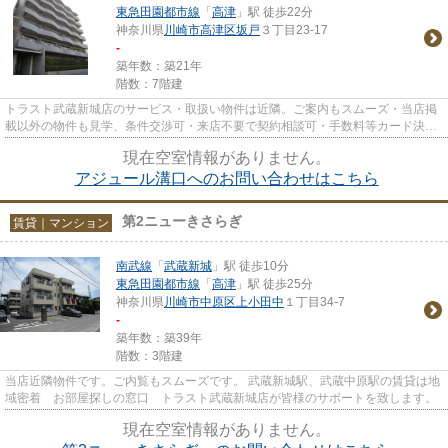
東急田園都市線
「
高津
」駅 徒歩22分
神奈川県
川崎市高津区
坂戸
３丁目23-17
-
築年数：築21年
階数：7階建
トラスト武蔵新城店のサービス・取扱い物件は近隣。ご案内もスムーズ・当店掲
載以外の物件も見学、条件交渉可・来店不要で契約相談可・手数料等カード決済
可・来店時無料駐車場有（要...
現在空室情報がありません。
アジュール溝口へのお問い合わせはこちら
第2ニューきさらぎ
賃貸｜マンション
南武線
「
武蔵新城
」駅 徒歩10分
東急田園都市線
「
高津
」駅 徒歩25分
神奈川県
川崎市中原区
上小田中
１丁目34-7
-
築年数：築39年
階数：3階建
当店近隣物件です。ご内覧もスムーズです。 武蔵新城駅、武蔵中原駅の賃貸は地
域密着 お部屋探しの窓口 トラスト武蔵新城店が皆様のサポートを致します。
現在空室情報がありません。