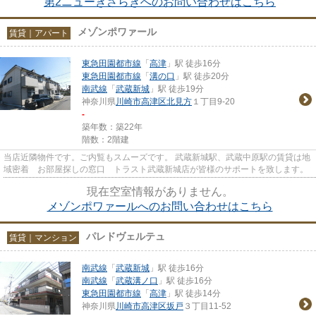
第2ニューきさらぎへのお問い合わせはこちら
メゾンポワァール
賃貸｜アパート
東急田園都市線
「
高津
」駅 徒歩16分
東急田園都市線
「
溝の口
」駅 徒歩20分
南武線
「
武蔵新城
」駅 徒歩19分
神奈川県
川崎市高津区
北見方
１丁目9-20
-
築年数：築22年
階数：2階建
当店近隣物件です。ご内覧もスムーズです。 武蔵新城駅、武蔵中原駅の賃貸は地
域密着 お部屋探しの窓口 トラスト武蔵新城店が皆様のサポートを致します。
現在空室情報がありません。
メゾンポワァールへのお問い合わせはこちら
パレドヴェルテュ
賃貸｜マンション
南武線
「
武蔵新城
」駅 徒歩16分
南武線
「
武蔵溝ノ口
」駅 徒歩16分
東急田園都市線
「
高津
」駅 徒歩14分
神奈川県
川崎市高津区
坂戸
３丁目11-52