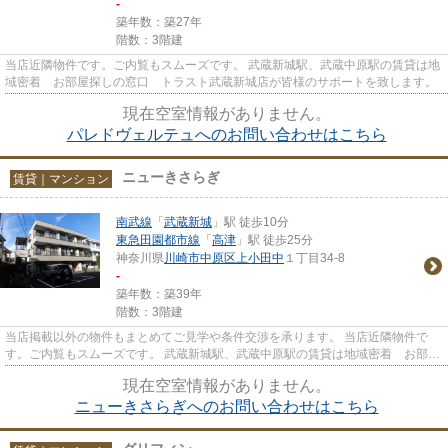
-
築年数：築27年
階数：3階建
当店近隣物件です。ご内覧もスムーズです。 武蔵新城駅、武蔵中原駅の賃貸は地
域密着 お部屋探しの窓口 トラスト武蔵新城店が皆様のサポートを致します。
現在空室情報がありません。
パレドヴェルテュへのお問い合わせはこちら
ニューきさらぎ
賃貸｜マンション
南武線
「
武蔵新城
」駅 徒歩10分
東急田園都市線
「
高津
」駅 徒歩25分
神奈川県
川崎市中原区
上小田中
１丁目34-8
-
築年数：築39年
階数：3階建
当店掲載以外の物件もまとめてご見学や条件交渉を承ります。 当店近隣物件で
す。ご内覧もスムーズです。 武蔵新城駅、武蔵中原駅の賃貸は地域密着 お部屋
探しの窓口 トラスト武蔵新...
現在空室情報がありません。
ニューきさらぎへのお問い合わせはこちら