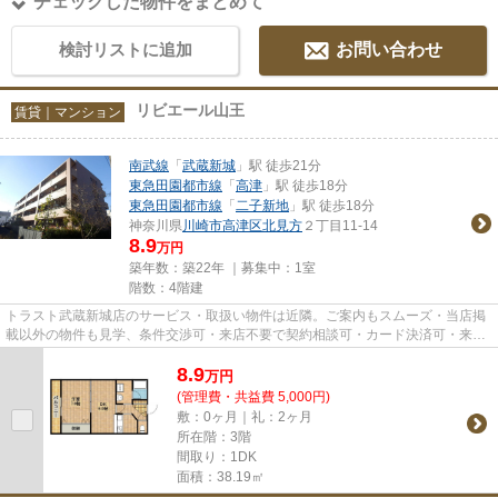
チェックした物件をまとめて
検討リストに追加
お問い合わせ
リビエール山王
賃貸｜マンション
南武線
「
武蔵新城
」駅 徒歩21分
東急田園都市線
「
高津
」駅 徒歩18分
東急田園都市線
「
二子新地
」駅 徒歩18分
神奈川県
川崎市高津区
北見方
２丁目11-14
8.9
万円
築年数：築22年 ｜募集中：
1室
階数：4階建
トラスト武蔵新城店のサービス・取扱い物件は近隣。ご案内もスムーズ・当店掲
載以外の物件も見学、条件交渉可・来店不要で契約相談可・カード決済可・来店
時無料駐車場有（要電話予約...
8.9
万
円
(管理費・共益費 5,000円)
敷：0ヶ月｜礼：2ヶ月
所在階：3階
間取り：1DK
面積：38.19㎡