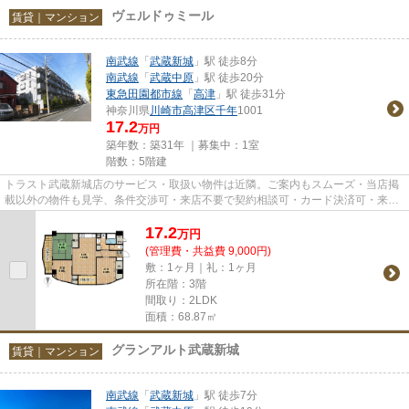
ヴェルドゥミール
賃貸｜マンション
南武線
「
武蔵新城
」駅 徒歩8分
南武線
「
武蔵中原
」駅 徒歩20分
東急田園都市線
「
高津
」駅 徒歩31分
神奈川県
川崎市高津区
千年
1001
17.2
万円
築年数：築31年 ｜募集中：
1室
階数：5階建
トラスト武蔵新城店のサービス・取扱い物件は近隣。ご案内もスムーズ・当店掲
載以外の物件も見学、条件交渉可・来店不要で契約相談可・カード決済可・来店
時無料駐車場有（要電話予約...
17.2
万
円
(管理費・共益費 9,000円)
敷：1ヶ月｜礼：1ヶ月
所在階：3階
間取り：2LDK
面積：68.87㎡
グランアルト武蔵新城
賃貸｜マンション
南武線
「
武蔵新城
」駅 徒歩7分