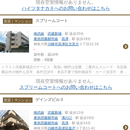
現在空室情報がありません。
ハイツタナカⅡへのお問い合わせはこちら
スプリームコート
賃貸｜マンション
南武線
「
武蔵新城
」駅 徒歩20分
東急田園都市線
「
高津
」駅 徒歩19分
神奈川県
川崎市高津区
北見方
３丁目12-16
-
築年数：築16年
階数：4階建
トラスト武蔵新城店のサービス・取扱い物件は近隣。ご案内もスムーズ・当店掲
載以外の物件も見学、条件交渉可・来店不要で契約相談可・カード決済可・来店
時無料駐車場有（要電話予約...
現在空室情報がありません。
スプリームコートへのお問い合わせはこちら
ゲインズビルⅡ
賃貸｜マンション
南武線
「
武蔵新城
」駅 徒歩12分
東急田園都市線
「
溝の口
」駅 徒歩16分
東急田園都市線
「
高津
」駅 徒歩14分
神奈川県
川崎市高津区
坂戸
３丁目11-41