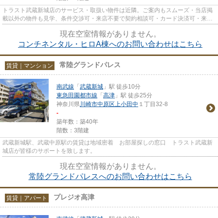
トラスト武蔵新城店のサービス・取扱い物件は近隣。ご案内もスムーズ・当店掲
載以外の物件も見学、条件交渉可・来店不要で契約相談可・カード決済可・来店
時無料駐車場有（要電話予約...
現在空室情報がありません。
コンチネンタル・ヒロA棟へのお問い合わせはこちら
常陸グランドパレス
賃貸｜マンション
南武線
「
武蔵新城
」駅 徒歩10分
東急田園都市線
「
高津
」駅 徒歩25分
神奈川県
川崎市中原区
上小田中
１丁目32-8
-
築年数：築40年
階数：3階建
武蔵新城駅、武蔵中原駅の賃貸は地域密着 お部屋探しの窓口 トラスト武蔵新
城店が皆様のサポートを致します。
現在空室情報がありません。
常陸グランドパレスへのお問い合わせはこちら
プレジオ高津
賃貸｜アパート