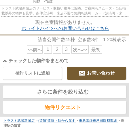
階数：2階建
トラスト武蔵新城店のサービス・取扱い物件は近隣。ご案内もスムーズ・当店掲
載以外の物件も見学、条件交渉可・来店不要で契約相談可・カード決済可・来店
時無料駐車場有（要電話予約...
現在空室情報がありません。
ホワイトハイツへのお問い合わせはこちら
該当公開件数
45
棟 空き数
3
件
1-20
棟表示
1
2
3
<<前へ
次へ>>
最初
チェックした物件をまとめて
検討リストに追加
お問い合わせ
さらに条件を絞り込む
物件リクエスト
トラスト武蔵新城店
>
(賃貸)路線・駅から探す
>
東急電鉄東急田園都市線
>
高
津駅の賃貸