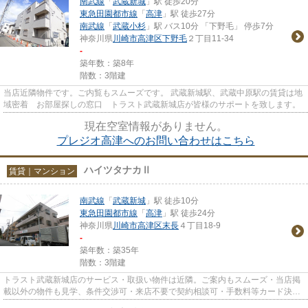
南武線
「
武蔵新城
」駅 徒歩20分
東急田園都市線
「
高津
」駅 徒歩27分
南武線
「
武蔵小杉
」駅 バス10分 「下野毛」 停歩7分
神奈川県
川崎市高津区
下野毛
２丁目11-34
-
築年数：築8年
階数：3階建
当店近隣物件です。ご内覧もスムーズです。 武蔵新城駅、武蔵中原駅の賃貸は地
域密着 お部屋探しの窓口 トラスト武蔵新城店が皆様のサポートを致します。
現在空室情報がありません。
プレジオ高津へのお問い合わせはこちら
ハイツタナカⅡ
賃貸｜マンション
南武線
「
武蔵新城
」駅 徒歩10分
東急田園都市線
「
高津
」駅 徒歩24分
神奈川県
川崎市高津区
末長
４丁目18-9
-
築年数：築35年
階数：3階建
トラスト武蔵新城店のサービス・取扱い物件は近隣。ご案内もスムーズ・当店掲
載以外の物件も見学、条件交渉可・来店不要で契約相談可・手数料等カード決済
可・来店時無料駐車場有（要...