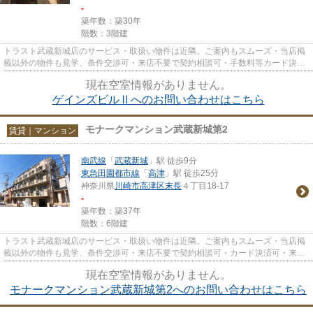
-
築年数：築30年
階数：3階建
トラスト武蔵新城店のサービス・取扱い物件は近隣。ご案内もスムーズ・当店掲
載以外の物件も見学、条件交渉可・来店不要で契約相談可・手数料等カード決済
可・来店時無料駐車場有（要...
現在空室情報がありません。
ゲインズビルⅡへのお問い合わせはこちら
モナークマンション武蔵新城第2
賃貸｜マンション
南武線
「
武蔵新城
」駅 徒歩9分
東急田園都市線
「
高津
」駅 徒歩25分
神奈川県
川崎市高津区
末長
４丁目18-17
-
築年数：築37年
階数：6階建
トラスト武蔵新城店のサービス・取扱い物件は近隣。ご案内もスムーズ・当店掲
載以外の物件も見学、条件交渉可・来店不要で契約相談可・カード決済可・来店
時無料駐車場有（要電話予約...
現在空室情報がありません。
モナークマンション武蔵新城第2へのお問い合わせはこちら