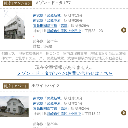
メゾン・ド・タガワ
賃貸｜マンション
南武線
「
武蔵新城
」駅 徒歩13分
南武線
「
武蔵中原
」駅 徒歩26分
東急田園都市線
「
高津
」駅 徒歩26分
神奈川県
川崎市中原区
上小田中
１丁目33－23
-
築年数：築35年
階数：3階建
都市ガス 浴室乾燥機付き IHコンロ 室内洗濯機置場 駐輪場あり 当店近隣物
件です。ご見学もスムーズ。 武蔵新城駅、武蔵中原駅の賃貸は地元不動産会社
お部屋探しの窓口 トラス...
現在空室情報がありません。
メゾン・ド・タガワへのお問い合わせはこちら
ホワイトハイツ
賃貸｜アパート
南武線
「
武蔵新城
」駅 徒歩10分
南武線
「
武蔵中原
」駅 徒歩27分
東急田園都市線
「
高津
」駅 徒歩24分
神奈川県
川崎市中原区
上小田中
１丁目18-25
-
築年数：築39年