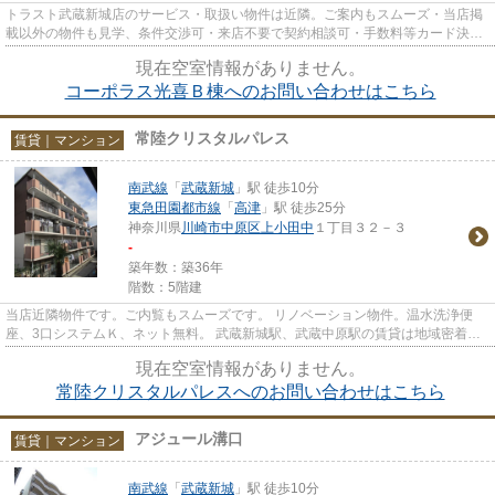
トラスト武蔵新城店のサービス・取扱い物件は近隣。ご案内もスムーズ・当店掲
載以外の物件も見学、条件交渉可・来店不要で契約相談可・手数料等カード決済
可・来店時無料駐車場有（要...
現在空室情報がありません。
コーポラス光喜Ｂ棟へのお問い合わせはこちら
常陸クリスタルパレス
賃貸｜マンション
南武線
「
武蔵新城
」駅 徒歩10分
東急田園都市線
「
高津
」駅 徒歩25分
神奈川県
川崎市中原区
上小田中
１丁目３２－３
-
築年数：築36年
階数：5階建
当店近隣物件です。ご内覧もスムーズです。 リノベーション物件。温水洗浄便
座、3口システムＫ、ネット無料。 武蔵新城駅、武蔵中原駅の賃貸は地域密着ト
ラスト武蔵新城店が皆様をサポ...
現在空室情報がありません。
常陸クリスタルパレスへのお問い合わせはこちら
アジュール溝口
賃貸｜マンション
南武線
「
武蔵新城
」駅 徒歩10分