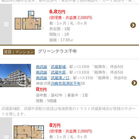
載以外の物件も見学、条件交渉可・来店不要で契約相談可・カード決済可・来店
時無料駐車場有（要電話予約...
6.8
万
円
(管理費・共益費 2,000円)
敷：1ヶ月｜礼：0ヶ月
所在階：1階
間取り：1R
面積：17.65㎡
グリーンテラス千年
賃貸｜マンション
南武線
「
武蔵新城
」駅 バス10分 「能満寺」 停歩5分
南武線
「
武蔵中原
」駅 バス10分 「能満寺」 停歩5分
南武線
「
武蔵溝ノ口
」駅 バス15分 「能満寺」 停歩5分
神奈川県
川崎市高津区
千年
58
8
万円
築年数：築42年 ｜募集中：
1室
階数：5階建
武蔵新城駅、武蔵中原駅の賃貸は地域密着のトラスト武蔵新城店が皆様のサポー
トを致します。
8
万
円
(管理費・共益費 2,000円)
敷：1ヶ月｜礼：0ヶ月