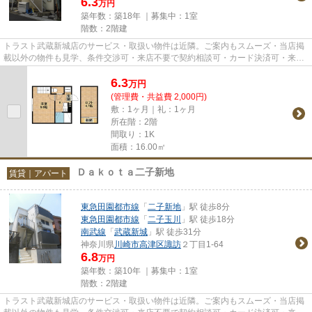
6.3
万円
築年数：築18年 ｜募集中：
1室
階数：2階建
トラスト武蔵新城店のサービス・取扱い物件は近隣。ご案内もスムーズ・当店掲
載以外の物件も見学、条件交渉可・来店不要で契約相談可・カード決済可・来店
時無料駐車場有（要電話予約...
6.3
万
円
(管理費・共益費 2,000円)
敷：1ヶ月｜礼：1ヶ月
所在階：2階
間取り：1K
面積：16.00㎡
Ｄａｋｏｔａ二子新地
賃貸｜アパート
東急田園都市線
「
二子新地
」駅 徒歩8分
東急田園都市線
「
二子玉川
」駅 徒歩18分
南武線
「
武蔵新城
」駅 徒歩31分
神奈川県
川崎市高津区
諏訪
２丁目1-64
6.8
万円
築年数：築10年 ｜募集中：
1室
階数：2階建
トラスト武蔵新城店のサービス・取扱い物件は近隣。ご案内もスムーズ・当店掲