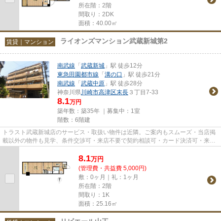
所在階：2階
間取り：2DK
面積：40.00㎡
ライオンズマンション武蔵新城第2
賃貸｜マンション
南武線
「
武蔵新城
」駅 徒歩12分
東急田園都市線
「
溝の口
」駅 徒歩21分
南武線
「
武蔵中原
」駅 徒歩28分
神奈川県
川崎市高津区
末長
３丁目7-33
8.1
万円
築年数：築35年 ｜募集中：
1室
階数：6階建
トラスト武蔵新城店のサービス・取扱い物件は近隣。ご案内もスムーズ・当店掲
載以外の物件も見学、条件交渉可・来店不要で契約相談可・カード決済可・来店
時無料駐車場有（要電話予約...
8.1
万
円
(管理費・共益費 5,000円)
敷：0ヶ月｜礼：1ヶ月
所在階：2階
間取り：1K
面積：25.16㎡