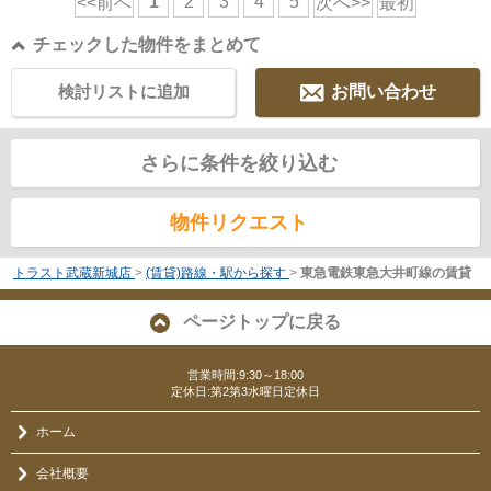
1
2
3
4
5
<<前へ
次へ>>
最初
チェックした物件をまとめて
検討リストに追加
お問い合わせ
さらに条件を絞り込む
物件リクエスト
トラスト武蔵新城店
>
(賃貸)路線・駅から探す
>
東急電鉄東急大井町線の賃貸
ページトップに戻る
営業時間:9:30～18:00
定休日:第2第3水曜日定休日
ホーム
会社概要