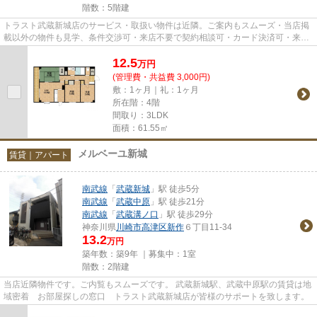
階数：5階建
トラスト武蔵新城店のサービス・取扱い物件は近隣。ご案内もスムーズ・当店掲
載以外の物件も見学、条件交渉可・来店不要で契約相談可・カード決済可・来店
時無料駐車場有（要電話予約...
12.5
万
円
(管理費・共益費 3,000円)
敷：1ヶ月｜礼：1ヶ月
所在階：4階
間取り：3LDK
面積：61.55㎡
メルベーユ新城
賃貸｜アパート
南武線
「
武蔵新城
」駅 徒歩5分
南武線
「
武蔵中原
」駅 徒歩21分
南武線
「
武蔵溝ノ口
」駅 徒歩29分
神奈川県
川崎市高津区
新作
６丁目11-34
13.2
万円
築年数：築9年 ｜募集中：
1室
階数：2階建
当店近隣物件です。ご内覧もスムーズです。 武蔵新城駅、武蔵中原駅の賃貸は地
域密着 お部屋探しの窓口 トラスト武蔵新城店が皆様のサポートを致します。