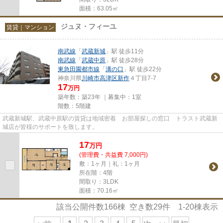
面積：63.05㎡
ジュヌ・フィーユ
賃貸｜マンション
南武線
「
武蔵新城
」駅 徒歩11分
南武線
「
武蔵中原
」駅 徒歩28分
東急田園都市線
「
溝の口
」駅 徒歩22分
神奈川県
川崎市高津区
新作
４丁目7-7
17
万円
築年数：築23年 ｜募集中：
1室
階数：5階建
武蔵新城駅、武蔵中原駅の賃貸は地域密着 お部屋探しの窓口 トラスト武蔵新
城店が皆様のサポートを致します。
17
万
円
(管理費・共益費 7,000円)
敷：1ヶ月｜礼：1ヶ月
所在階：4階
間取り：3LDK
面積：70.16㎡
該当公開件数
166
棟 空き数
29
件
1-20
棟表示