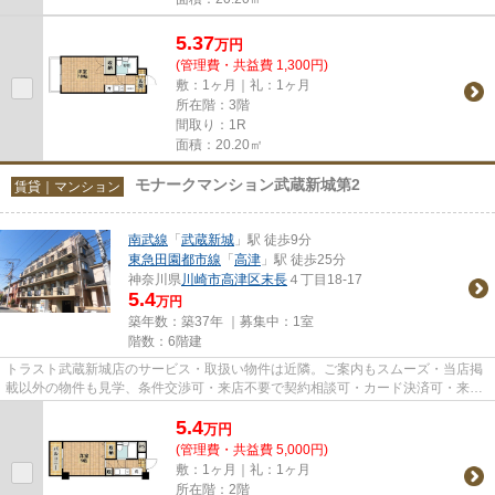
5.37
万
円
(管理費・共益費 1,300円)
敷：1ヶ月｜礼：1ヶ月
所在階：3階
間取り：1R
面積：20.20㎡
モナークマンション武蔵新城第2
賃貸｜マンション
南武線
「
武蔵新城
」駅 徒歩9分
東急田園都市線
「
高津
」駅 徒歩25分
神奈川県
川崎市高津区
末長
４丁目18-17
5.4
万円
築年数：築37年 ｜募集中：
1室
階数：6階建
トラスト武蔵新城店のサービス・取扱い物件は近隣。ご案内もスムーズ・当店掲
載以外の物件も見学、条件交渉可・来店不要で契約相談可・カード決済可・来店
時無料駐車場有（要電話予約...
5.4
万
円
(管理費・共益費 5,000円)
敷：1ヶ月｜礼：1ヶ月
所在階：2階