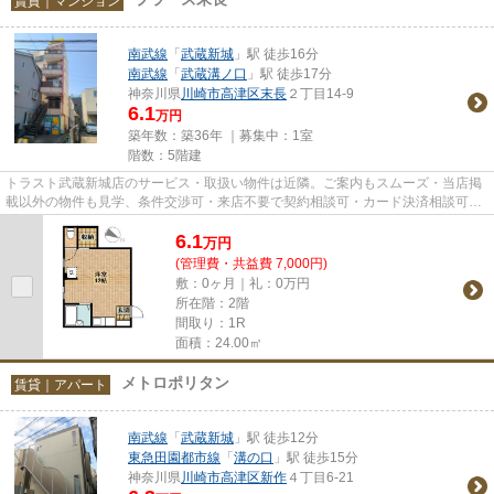
賃貸｜マンション
南武線
「
武蔵新城
」駅 徒歩16分
南武線
「
武蔵溝ノ口
」駅 徒歩17分
神奈川県
川崎市高津区
末長
２丁目14-9
6.1
万円
築年数：築36年 ｜募集中：
1室
階数：5階建
トラスト武蔵新城店のサービス・取扱い物件は近隣。ご案内もスムーズ・当店掲
載以外の物件も見学、条件交渉可・来店不要で契約相談可・カード決済相談可・
来店時無料駐車場有（要電話...
6.1
万
円
(管理費・共益費 7,000円)
敷：0ヶ月｜礼：0万円
所在階：2階
間取り：1R
面積：24.00㎡
メトロポリタン
賃貸｜アパート
南武線
「
武蔵新城
」駅 徒歩12分
東急田園都市線
「
溝の口
」駅 徒歩15分
神奈川県
川崎市高津区
新作
４丁目6-21