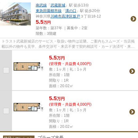
南武線
「
武蔵新城
」駅 徒歩13分
東急田園都市線
「
溝の口
」駅 徒歩20分
神奈川県
川崎市高津区
坂戸
３丁目18-12
5.5
万円
築年数：築37年 ｜募集中：
2室
階数：3階建
トラスト武蔵新城店のサービス・取扱い物件は近隣。ご案内もスムーズ・当店掲
載以外の物件も見学、条件交渉可・来店不要で契約相談可・カード決済可・来店
時無料駐車場有（要電話予約...
5.5
万
円
(管理費・共益費 4,000円)
敷：1ヶ月｜礼：1ヶ月
所在階：1階
間取り：1R
面積：20.02㎡
5.5
万
円
(管理費・共益費 4,000円)
敷：1ヶ月｜礼：1ヶ月
所在階：1階
間取り：1R
面積：20.02㎡
プラーズ末長