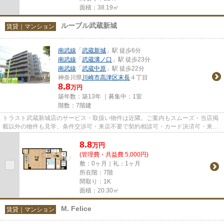
面積：38.19㎡
ルーブル武蔵新城
賃貸｜マンション
南武線
「
武蔵新城
」駅 徒歩6分
南武線
「
武蔵溝ノ口
」駅 徒歩23分
南武線
「
武蔵中原
」駅 徒歩22分
神奈川県
川崎市高津区
末長
４丁目
8.8
万円
築年数：築13年 ｜募集中：
1室
階数：7階建
トラスト武蔵新城店のサービス・取扱い物件は近隣。ご案内もスムーズ・当店掲
載以外の物件も見学、条件交渉可・来店不要で契約相談可・カード決済可・来店
時無料駐車場有（要電話予約...
8.8
万
円
(管理費・共益費 5,000円)
敷：0ヶ月｜礼：1ヶ月
所在階：7階
間取り：1K
面積：20.30㎡
M. Felice
賃貸｜マンション