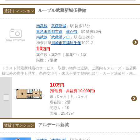
ルーブル武蔵新城伍番館
賃貸｜マンション
南武線
「
武蔵新城
」駅 徒歩13分
東急田園都市線
「
梶が谷
」駅 徒歩26分
南武線
「
武蔵溝ノ口
」駅 徒歩26分
神奈川県
川崎市高津区
千年
1021-2
10
万円
築年数：築2年 ｜募集中：
1室
階数：7階建
トラスト武蔵新城店のサービス・取扱い物件は近隣。ご案内もスムーズ・当店掲
載以外の物件も見学、条件交渉可・来店不要で契約相談可・カード決済可・来店
時無料駐車場有（要電話予約...
10
万
円
(管理費・共益費 10,000円)
敷：0ヶ月｜礼：1ヶ月
所在階：2階
間取り：1K
面積：25.43㎡
アルデール新城
賃貸｜マンション