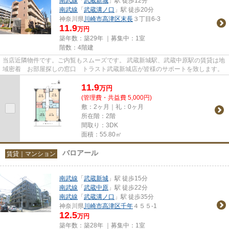
南武線
「
武蔵新城
」駅 徒歩12分
南武線
「
武蔵溝ノ口
」駅 徒歩20分
神奈川県
川崎市高津区
末長
３丁目6-3
11.9
万円
築年数：築29年 ｜募集中：
1室
階数：4階建
当店近隣物件です。ご内覧もスムーズです。 武蔵新城駅、武蔵中原駅の賃貸は地
域密着 お部屋探しの窓口 トラスト武蔵新城店が皆様のサポートを致します。
11.9
万
円
(管理費・共益費 5,000円)
敷：2ヶ月｜礼：0ヶ月
所在階：2階
間取り：3DK
面積：55.80㎡
バロアール
賃貸｜マンション
南武線
「
武蔵新城
」駅 徒歩15分
南武線
「
武蔵中原
」駅 徒歩22分
南武線
「
武蔵溝ノ口
」駅 徒歩35分
神奈川県
川崎市高津区
千年
４５５-1
12.5
万円
築年数：築28年 ｜募集中：
1室