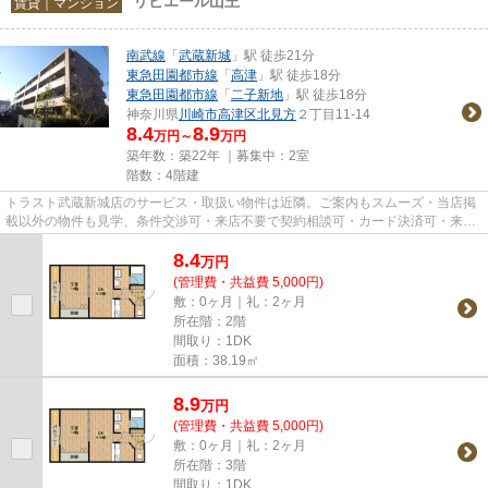
リビエール山王
賃貸｜マンション
南武線
「
武蔵新城
」駅 徒歩21分
東急田園都市線
「
高津
」駅 徒歩18分
東急田園都市線
「
二子新地
」駅 徒歩18分
神奈川県
川崎市高津区
北見方
２丁目11-14
8.4
8.9
万円～
万円
築年数：築22年 ｜募集中：
2室
階数：4階建
トラスト武蔵新城店のサービス・取扱い物件は近隣。ご案内もスムーズ・当店掲
載以外の物件も見学、条件交渉可・来店不要で契約相談可・カード決済可・来店
時無料駐車場有（要電話予約...
8.4
万
円
(管理費・共益費 5,000円)
敷：0ヶ月｜礼：2ヶ月
所在階：2階
間取り：1DK
面積：38.19㎡
8.9
万
円
(管理費・共益費 5,000円)
敷：0ヶ月｜礼：2ヶ月
所在階：3階
間取り：1DK