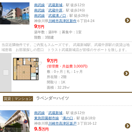
南武線
「
武蔵新城
」駅 徒歩12分
南武線
「
武蔵中原
」駅 徒歩24分
南武線
「
武蔵溝ノ口
」駅 徒歩28分
神奈川県
川崎市高津区
新作
６丁目4-24
9
万円
築年数：築8年 ｜募集中：
1室
階数：3階建
当店近隣物件です。ご内覧もスムーズです。 武蔵新城駅、武蔵中原駅の賃貸は地
域密着 お部屋探しの窓口 トラスト武蔵新城店が皆様のサポートを致します。
9
万
円
(管理費・共益費 3,000円)
敷：0ヶ月｜礼：1ヶ月
所在階：2階
間取り：1K
面積：32.29㎡
ラベンダーハイツ
賃貸｜マンション
南武線
「
武蔵新城
」駅 徒歩12分
東急田園都市線
「
溝の口
」駅 徒歩18分
神奈川県
川崎市高津区
坂戸
３丁目16-12
9.5
万円