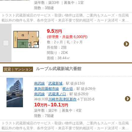
築年数：築33年 ｜募集中：
1室
階数：3階建
トラスト武蔵新城店のサービス・取扱い物件は近隣。ご案内もスムーズ・当店掲
載以外の物件も見学、条件交渉可・来店不要で契約相談可・カード決済可・来店
時無料駐車場有（要電話予約...
9.5
万
円
(管理費・共益費 6,000円)
敷：2ヶ月｜礼：2ヶ月
所在階：2階
間取り：2DK
面積：38.44㎡
ルーブル武蔵新城六番館
賃貸｜マンション
南武線
「
武蔵新城
」駅 徒歩13分
東急田園都市線
「
梶が谷
」駅 徒歩26分
南武線
「
武蔵溝ノ口
」駅 徒歩26分
神奈川県
川崎市高津区
新作
４丁目20-6
10
10.1
万円～
万円
築年数：築2年 ｜募集中：
4室
階数：7階建
トラスト武蔵新城店のサービス・取扱い物件は近隣。ご案内もスムーズ・当店掲
載以外の物件も見学、条件交渉可・来店不要で契約相談可・カード決済可・来店