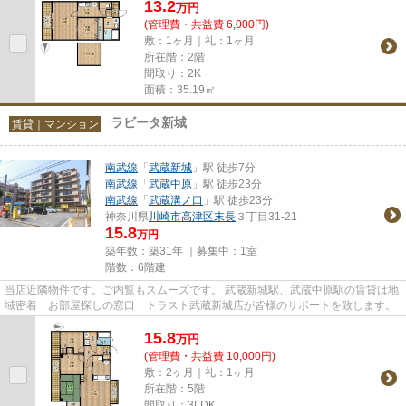
13.2
万
円
(管理費・共益費 6,000円)
敷：1ヶ月｜礼：1ヶ月
所在階：2階
間取り：2K
面積：35.19㎡
ラビータ新城
賃貸｜マンション
南武線
「
武蔵新城
」駅 徒歩7分
南武線
「
武蔵中原
」駅 徒歩23分
南武線
「
武蔵溝ノ口
」駅 徒歩23分
神奈川県
川崎市高津区
末長
３丁目31-21
15.8
万円
築年数：築31年 ｜募集中：
1室
階数：6階建
当店近隣物件です。ご内覧もスムーズです。 武蔵新城駅、武蔵中原駅の賃貸は地
域密着 お部屋探しの窓口 トラスト武蔵新城店が皆様のサポートを致します。
15.8
万
円
(管理費・共益費 10,000円)
敷：2ヶ月｜礼：1ヶ月
所在階：5階
間取り：3LDK