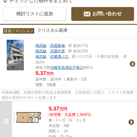
チェックした物件をまとめて
検討リストに追加
お問い合わせ
クリスタル高津
賃貸｜マンション
南武線
「
武蔵新城
」駅 徒歩27分
南武線
「
武蔵中原
」駅 徒歩23分
南武線
「
武蔵溝ノ口
」駅 バス17分 「子母口住宅前」 停
歩2分
神奈川県
川崎市高津区
子母口
800-2
5.37
万円
築年数：築36年 ｜募集中：
2室
階数：3階建
武蔵新城駅、武蔵中原駅の賃貸は地域密着 お部屋探しの窓口 トラスト武蔵新
城店が皆様のサポートを致します。
5.37
万
円
(管理費・共益費 1,300円)
敷：1ヶ月｜礼：1ヶ月
所在階：3階
間取り：1R
面積：20.20㎡