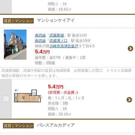
間取り：1K
面積：16.62㎡
マンションケイアイ
賃貸｜マンション
南武線
「
武蔵新城
」駅 徒歩12分
南武線
「
武蔵溝ノ口
」駅 徒歩19分
神奈川県
川崎市高津区
坂戸
３丁目4-5
5.4
万円
築年数：築37年 ｜募集中：
1室
階数：3階建
武蔵新城駅、武蔵中原駅の賃貸は地域密着 お部屋探しの窓口 トラスト武蔵新
城店が皆様のサポートを致します。
5.4
万
円
(管理費・共益費 -)
敷：1ヶ月｜礼：1ヶ月
所在階：3階
間取り：1K
面積：20.16㎡
パレスアルカディア
賃貸｜マンション