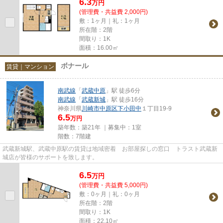
6.3
万
円
(管理費・共益費 2,000円)
敷：1ヶ月｜礼：1ヶ月
所在階：2階
間取り：1K
面積：16.00㎡
ボナール
賃貸｜マンション
南武線
「
武蔵中原
」駅 徒歩6分
南武線
「
武蔵新城
」駅 徒歩16分
神奈川県
川崎市中原区
下小田中
１丁目19-9
6.5
万円
築年数：築21年 ｜募集中：
1室
階数：7階建
武蔵新城駅、武蔵中原駅の賃貸は地域密着 お部屋探しの窓口 トラスト武蔵新
城店が皆様のサポートを致します。
6.5
万
円
(管理費・共益費 5,000円)
敷：0ヶ月｜礼：0ヶ月
所在階：2階
間取り：1K
面積：22.10㎡