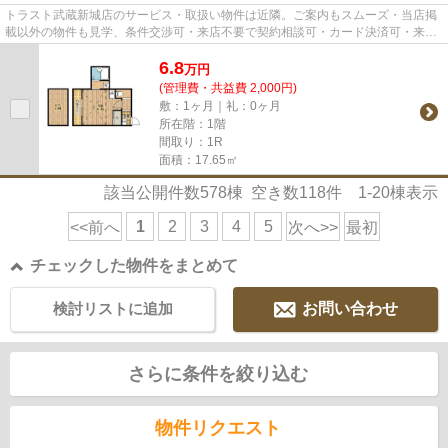
トラスト武蔵新城店のサービス・取扱い物件は近隣。ご案内もスムーズ・当店掲
載以外の物件も見学、条件交渉可・来店不要で契約相談可・カード決済可・来店
時無料駐車場有（要電話予約...
6.8
万
円
(管理費・共益費 2,000円)
敷：1ヶ月｜礼：0ヶ月
所在階：1階
間取り：1R
面積：17.65㎡
該当公開件数
578
棟 空き数
118
件
1-20
棟表示
1
2
3
4
5
<<前へ
次へ>>
最初
チェックした物件をまとめて
検討リストに追加
お問い合わせ
さらに条件を絞り込む
物件リクエスト