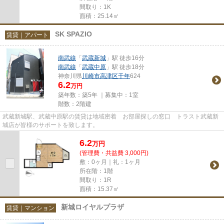
間取り：1K
面積：25.14㎡
SK SPAZIO
賃貸｜アパート
南武線
「
武蔵新城
」駅 徒歩16分
南武線
「
武蔵中原
」駅 徒歩18分
神奈川県
川崎市高津区
千年
624
6.2
万円
築年数：築5年 ｜募集中：
1室
階数：2階建
武蔵新城駅、武蔵中原駅の賃貸は地域密着 お部屋探しの窓口 トラスト武蔵新
城店が皆様のサポートを致します。
6.2
万
円
(管理費・共益費 3,000円)
敷：0ヶ月｜礼：1ヶ月
所在階：1階
間取り：1R
面積：15.37㎡
新城ロイヤルプラザ
賃貸｜マンション