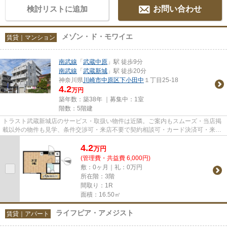
検討リストに追加
お問い合わせ
メゾン・ド・モワイエ
賃貸｜マンション
南武線
「
武蔵中原
」駅 徒歩9分
南武線
「
武蔵新城
」駅 徒歩20分
神奈川県
川崎市中原区
下小田中
１丁目25-18
4.2
万円
築年数：築38年 ｜募集中：
1室
階数：5階建
トラスト武蔵新城店のサービス・取扱い物件は近隣。ご案内もスムーズ・当店掲
載以外の物件も見学、条件交渉可・来店不要で契約相談可・カード決済可・来店
時無料駐車場有（要電話予約...
4.2
万
円
(管理費・共益費 6,000円)
敷：0ヶ月｜礼：0万円
所在階：3階
間取り：1R
面積：16.50㎡
ライフピア・アメジスト
賃貸｜アパート