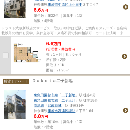
神奈川県
川崎市中原区
上小田中
３丁目4-7
6.6
万円
築年数：築32年 ｜募集中：
1室
階数：4階建
トラスト武蔵新城店のサービス・取扱い物件は近隣。ご案内もスムーズ・当店掲
載以外の物件も見学、条件交渉可・来店不要で契約相談可・カード決済可・来店
時無料駐車場有（要電話予約...
6.6
万
円
(管理費・共益費 -)
敷：1ヶ月｜礼：0ヶ月
所在階：2階
間取り：1K
面積：21.96㎡
Ｄａｋｏｔａ二子新地
賃貸｜アパート
東急田園都市線
「
二子新地
」駅 徒歩8分
東急田園都市線
「
二子玉川
」駅 徒歩18分
南武線
「
武蔵新城
」駅 徒歩31分
神奈川県
川崎市高津区
諏訪
２丁目1-64
6.8
万円
築年数：築10年 ｜募集中：
1室
階数：2階建