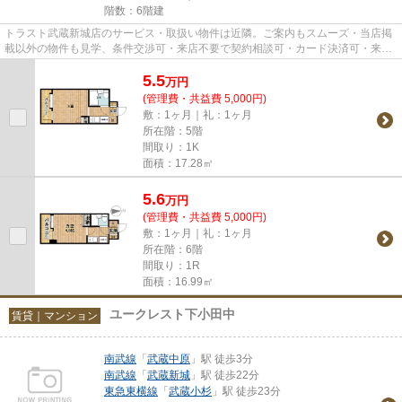
階数：6階建
トラスト武蔵新城店のサービス・取扱い物件は近隣。ご案内もスムーズ・当店掲
載以外の物件も見学、条件交渉可・来店不要で契約相談可・カード決済可・来店
時無料駐車場有（要電話予約...
5.5
万
円
(管理費・共益費 5,000円)
敷：1ヶ月｜礼：1ヶ月
所在階：5階
間取り：1K
面積：17.28㎡
5.6
万
円
(管理費・共益費 5,000円)
敷：1ヶ月｜礼：1ヶ月
所在階：6階
間取り：1R
面積：16.99㎡
ユークレスト下小田中
賃貸｜マンション
南武線
「
武蔵中原
」駅 徒歩3分
南武線
「
武蔵新城
」駅 徒歩22分
東急東横線
「
武蔵小杉
」駅 徒歩23分