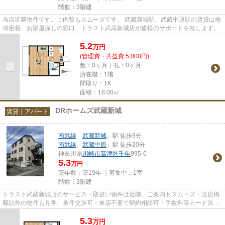
階数：3階建
当店近隣物件です。ご内覧もスムーズです。 武蔵新城駅、武蔵中原駅の賃貸は地
域密着 お部屋探しの窓口 トラスト武蔵新城店が皆様のサポートを致します。
5.2
万
円
(管理費・共益費 5,000円)
敷：0ヶ月｜礼：0ヶ月
所在階：1階
間取り：1K
面積：18.00㎡
DRホームズ武蔵新城
賃貸｜アパート
南武線
「
武蔵新城
」駅 徒歩9分
南武線
「
武蔵中原
」駅 徒歩20分
神奈川県
川崎市高津区
千年
995-6
5.3
万円
築年数：築19年 ｜募集中：
1室
階数：3階建
トラスト武蔵新城店のサービス・取扱い物件は近隣。ご案内もスムーズ・当店掲
載以外の物件も見学、条件交渉可・来店不要で契約相談可・手数料等カード決済
可・来店時無料駐車場有（要...
5.3
万
円