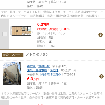
築年数：築41年 ｜募集中：
1室
階数：2階建
☆敷・礼金０☆ バストイレ別 温水洗浄便座・エアコン 当店近隣物件です。ご
内覧もスムーズです。 武蔵新城駅、武蔵中原駅の賃貸は地域密着 お部屋探しの
窓口 トラスト武蔵新城店が...
6.3
万
円
(管理費・共益費 2,000円)
敷：0ヶ月｜礼：0ヶ月
所在階：2階
間取り：1K
面積：21.00㎡
メトロポリタン
賃貸｜アパート
南武線
「
武蔵新城
」駅 徒歩12分
東急田園都市線
「
溝の口
」駅 徒歩15分
神奈川県
川崎市高津区
新作
４丁目6-21
6.3
万円
築年数：築18年 ｜募集中：
1室
階数：2階建
トラスト武蔵新城店のサービス・取扱い物件は近隣。ご案内もスムーズ・当店掲
載以外の物件も見学、条件交渉可・来店不要で契約相談可・カード決済可・来店
時無料駐車場有（要電話予約...