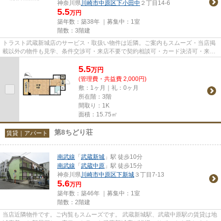
神奈川県
川崎市中原区
下小田中
２丁目14-6
5.5
万円
築年数：築38年 ｜募集中：
1室
階数：3階建
トラスト武蔵新城店のサービス・取扱い物件は近隣。ご案内もスムーズ・当店掲
載以外の物件も見学、条件交渉可・来店不要で契約相談可・カード決済可・来店
時無料駐車場有（要電話予約...
5.5
万
円
(管理費・共益費 2,000円)
敷：1ヶ月｜礼：0ヶ月
所在階：3階
間取り：1K
面積：15.75㎡
第8ちどり荘
賃貸｜アパート
南武線
「
武蔵新城
」駅 徒歩10分
南武線
「
武蔵中原
」駅 徒歩15分
神奈川県
川崎市中原区
下新城
３丁目7-13
5.6
万円
築年数：築46年 ｜募集中：
1室
階数：2階建
当店近隣物件です。ご内覧もスムーズです。 武蔵新城駅、武蔵中原駅の賃貸は地