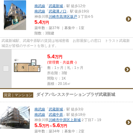
南武線
「
武蔵新城
」駅 徒歩12分
南武線
「
武蔵溝ノ口
」駅 徒歩19分
神奈川県
川崎市高津区
坂戸
３丁目4-5
5.4
万円
築年数：築37年 ｜募集中：
1室
階数：3階建
武蔵新城駅、武蔵中原駅の賃貸は地域密着 お部屋探しの窓口 トラスト武蔵新
城店が皆様のサポートを致します。
5.4
万
円
(管理費・共益費 -)
敷：1ヶ月｜礼：1ヶ月
所在階：3階
間取り：1K
面積：20.16㎡
ダイアパレスステーションプラザ武蔵新城
賃貸｜マンション
南武線
「
武蔵新城
」駅 徒歩3分
南武線
「
武蔵中原
」駅 徒歩18分
神奈川県
川崎市中原区
上新城
２丁目7－19
5.5
5.6
万円～
万円
築年数：築34年 ｜募集中：
2室