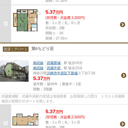
面積：27.30㎡
5.37
万
円
(管理費・共益費 3,300円)
敷：1ヶ月｜礼：0ヶ月
所在階：2階
間取り：1K
面積：27.30㎡
第6ちどり荘
賃貸｜アパート
南武線
「
武蔵新城
」駅 徒歩10分
南武線
「
武蔵中原
」駅 徒歩15分
神奈川県
川崎市中原区
下新城
３丁目7-16
5.37
万円
築年数：築46年 ｜募集中：
1室
階数：2階建
武蔵新城駅、武蔵中原駅の賃貸は地域密着 お部屋探しの窓口 トラスト武蔵新
城店が皆様のサポートを致します。
5.37
万
円
(管理費・共益費 2,300円)
敷：1ヶ月｜礼：1ヶ月
所在階：2階