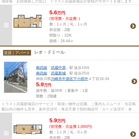
域密着 お部屋探しの窓口 トラスト武蔵新城店が皆様のサポートを致します。
5.6
万
円
(管理費・共益費 -)
敷：1ヶ月｜礼：1ヶ月
所在階：2階
間取り：1DK
面積：26.44㎡
レオ・ドミール
賃貸｜アパート
南武線
「
武蔵中原
」駅 徒歩10分
南武線
「
武蔵新城
」駅 徒歩25分
神奈川県
川崎市中原区
下小田中
４丁目18-34
5.9
万円
築年数：築35年 ｜募集中：
1室
階数：2階建
トラスト武蔵新城店のサービス・取扱い物件は近隣。ご案内もスムーズ・当店掲
載以外の物件も見学、条件交渉可・来店不要で契約相談可・カード決済可・来店
時無料駐車場有（要電話予約...
5.9
万
円
(管理費・共益費 1,000円)
敷：1ヶ月｜礼：0ヶ月
所在階：2階