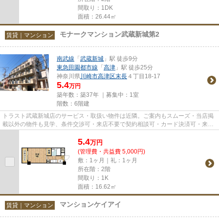
間取り：1DK
面積：26.44㎡
モナークマンション武蔵新城第2
賃貸｜マンション
南武線
「
武蔵新城
」駅 徒歩9分
東急田園都市線
「
高津
」駅 徒歩25分
神奈川県
川崎市高津区
末長
４丁目18-17
5.4
万円
築年数：築37年 ｜募集中：
1室
階数：6階建
トラスト武蔵新城店のサービス・取扱い物件は近隣。ご案内もスムーズ・当店掲
載以外の物件も見学、条件交渉可・来店不要で契約相談可・カード決済可・来店
時無料駐車場有（要電話予約...
5.4
万
円
(管理費・共益費 5,000円)
敷：1ヶ月｜礼：1ヶ月
所在階：2階
間取り：1K
面積：16.62㎡
マンションケイアイ
賃貸｜マンション