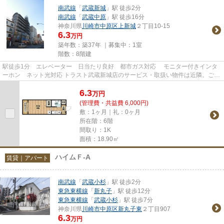
南武線
「
武蔵新城
」駅 徒歩2分
南武線
「
武蔵中原
」駅 徒歩16分
神奈川県
川崎市中原区
上新城
２丁目10-15
6.3
万円
築年数：築37年 ｜募集中：
1室
階数：8階建
駅徒歩1分 エレベーター 日当たり良好 都市ガス対応 モニター付きインタ
ーホン ネット光対応 トラスト武蔵新城店のサービス・取扱い物件は近隣。ご案
内もスムーズ・当店掲載以外...
6.3
万
円
(管理費・共益費 6,000円)
敷：1ヶ月｜礼：0ヶ月
所在階：6階
間取り：1K
面積：18.90㎡
ハイムＦ-A
賃貸｜アパート
南武線
「
武蔵小杉
」駅 徒歩2分
東急東横線
「
新丸子
」駅 徒歩12分
東急東横線
「
武蔵小杉
」駅 徒歩7分
神奈川県
川崎市中原区
新丸子東
２丁目907
6.3
万円