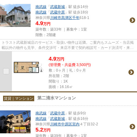
南武線
「
武蔵新城
」駅 徒歩14分
南武線
「
武蔵中原
」駅 徒歩18分
神奈川県
川崎市高津区
千年
618-1
4.9
万円
築年数：築33年 ｜募集中：
1室
階数：2階建
トラスト武蔵新城店のサービス・取扱い物件は近隣。ご案内もスムーズ・当店掲
載以外の物件も見学、条件交渉可・来店不要で契約相談可・カード決済可・来店
時無料駐車場有（要電話予約...
4.9
万
円
(管理費・共益費 3,500円)
敷：0ヶ月｜礼：0ヶ月
所在階：2階
間取り：1K
面積：16.16㎡
第二清水マンション
賃貸｜マンション
南武線
「
武蔵中原
」駅 徒歩9分
南武線
「
武蔵新城
」駅 徒歩16分
神奈川県
川崎市中原区
宮内
４丁目32-2
5.2
万円
築年数：築39年 ｜募集中：
1室