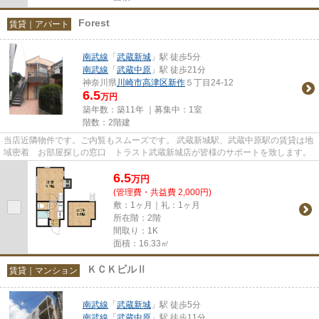
Forest
賃貸｜アパート
南武線
「
武蔵新城
」駅 徒歩5分
南武線
「
武蔵中原
」駅 徒歩21分
神奈川県
川崎市高津区
新作
５丁目24-12
6.5
万円
築年数：築11年 ｜募集中：
1室
階数：2階建
当店近隣物件です。ご内覧もスムーズです。 武蔵新城駅、武蔵中原駅の賃貸は地
域密着 お部屋探しの窓口 トラスト武蔵新城店が皆様のサポートを致します。
6.5
万
円
(管理費・共益費 2,000円)
敷：1ヶ月｜礼：1ヶ月
所在階：2階
間取り：1K
面積：16.33㎡
ＫＣＫビルⅡ
賃貸｜マンション
南武線
「
武蔵新城
」駅 徒歩5分
南武線
「
武蔵中原
」駅 徒歩11分