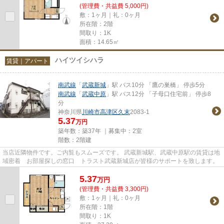
(管理費・共益費 5,000円)
敷：1ヶ月｜礼：0ヶ月
所在階：2階
間取り：1K
面積：14.65㎡
ハイツイシハラ
賃貸｜アパート
南武線
「
武蔵新城
」駅 バス10分 「鷹の巣橋」 停歩5分
南武線
「
武蔵中原
」駅 バス12分 「子母口住宅前」 停歩8
分
神奈川県
川崎市高津区
久末
2083-1
5.37
万円
築年数：築37年 ｜募集中：
2室
階数：2階建
当店近隣物件です。ご内覧もスムーズです。 武蔵新城駅、武蔵中原駅の賃貸は地
域密着 お部屋探しの窓口 トラスト武蔵新城店が皆様のサポートを致します。
5.37
万
円
(管理費・共益費 3,300円)
敷：1ヶ月｜礼：0ヶ月
所在階：1階
間取り：1K