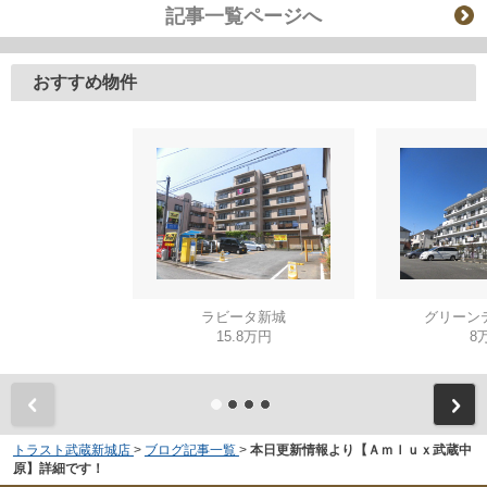
記事一覧ページへ
おすすめ物件
ラビータ新城
グリーン
15.8万円
8
トラスト武蔵新城店
>
ブログ記事一覧
>
本日更新情報より【Ａｍｌｕｘ武蔵中
原】詳細です！