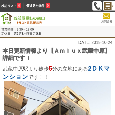
0
0
検討リスト
最近見た物件
お問合せ
営業時間：9:30～18:00
定休日：第2第3水曜日定休日
DATE: 2019-10-24
本日更新情報より【Ａｍｌｕｘ武蔵中原】
詳細です！
5
2ＤＫ
マ
武蔵中原駅より徒歩
分の立地にある
ンション
です！！