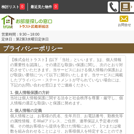
0
0
検討リスト
最近見た物件
お問合せ
営業時間：9:30～18:00
定休日：第2第3水曜日定休日
プライバシーポリシー
【株式会社トラスト】(以下「当社」といいます。)は、個人情報
の重要性を認識し、その適正な取扱い保護に関し、次のとおり対
応させていただきます。当サービスにおける個人情報の保護およ
び取扱い要領について以下に開示いたします。当サービスに掲載
したプライバシー・ステートメントが守られていない場合には、
下記のお問い合わせ窓口までご連絡ください。
1. 個人情報保護の方針
当社は個人情報保護に関する法令と社会秩序を尊重・厳守し、個
人情報の適正な取扱いと保護に努めます。
2. 個人情報の定義
個人情報とは、お客様の氏名、生年月日、お電話番号、勤務先等
の属性情報、E-Mailアドレス、ご住所、連帯保証人予定者の情
報、その他お客様から提供を受けた情報において、1つまたは複
数を組み合わせることにより、お客様個人を特定することのでき