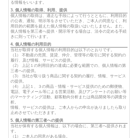
る情報をいいます。
3. 個人情報の取得、利用、提供
個人情報の取得は、適正な手段によって行うとともに、利用目的
の公表、通知、明示等をさせていただき、ご本人の同意なく、利
用目的の範囲を超えた個人情報の取扱いはいたしません。また、
個人情報を第三者へ提供・開示等する場合は、法令の定める手続
きに則って行います。
4. 個人情報の利用目的
当社が取得する個人情報の利用目的は以下のとおりです。
（1） 不動産の売買、賃貸、仲介、管理等の取引に関する契約の
履行、及び情報、サービスの提供。
（2） 上記１の利用目的の達成に必要な範囲での、個人情報の第
三者への提供。
（3） 当社が取り扱う商品に関する契約の履行、情報、サービス
の提供。
（4） 上記１、３の商品・情報・サービス提供のための郵便物、
電話、電子メール等による営業活動、及びアンケートのお願い等
のマーケティング活動、顧客動向分析または商品開発等の調査分
析。
情報、サービスの提供は、ご本人からの申出がありましたら取り
止めさせていただきます。
5. 個人情報の第三者への提供
当社が保有する個人情報は、以下の場合に、第三者へ提供されま
す。
（1） ご本人の同意がある場合。