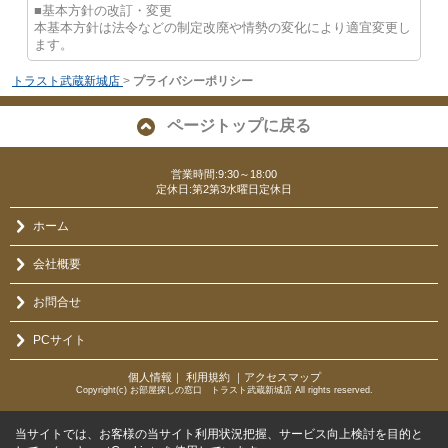
■基本方針の改訂・変更
本基本方針は法令などの制定改廃や情勢の変化により適宜変更し
ます。
トラスト武蔵新城店
>
プライバシーポリシー
ページトップに戻る
営業時間:9:30～18:00
定休日:第2第3水曜日定休日
ホーム
会社概要
お問合せ
PCサイト
個人情報
｜
利用規約
｜
アクセスマップ
Copyright(c) お部屋探しの窓口 トラスト武蔵新城店 All rights reserved.
当サイトでは、お客様の当サイト利用状況把握、サービス向上検討を目的と