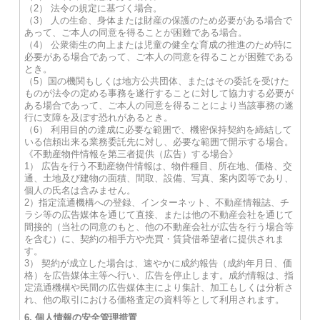
（2） 法令の規定に基づく場合。
（3） 人の生命、身体または財産の保護のため必要がある場合で
あって、ご本人の同意を得ることが困難である場合。
（4） 公衆衛生の向上または児童の健全な育成の推進のため特に
必要がある場合であって、ご本人の同意を得ることが困難である
とき。
（5）国の機関もしくは地方公共団体、またはその委託を受けた
ものが法令の定める事務を遂行することに対して協力する必要が
ある場合であって、ご本人の同意を得ることにより当該事務の遂
行に支障を及ぼす恐れがあるとき。
（6） 利用目的の達成に必要な範囲で、機密保持契約を締結して
いる信頼出来る業務委託先に対し、必要な範囲で開示する場合。
《不動産物件情報を第三者提供（広告）する場合》
1） 広告を行う不動産物件情報は、物件種目、所在地、価格、交
通、土地及び建物の面積、間取、設備、写真、案内図等であり、
個人の氏名は含みません。
2）指定流通機構への登録、インターネット、不動産情報誌、チ
ラシ等の広告媒体を通じて直接、または他の不動産会社を通じて
間接的（当社の同意のもと、他の不動産会社が広告を行う場合等
を含む）に、契約の相手方や売買・賃貸借希望者に提供されま
す。
3） 契約が成立した場合は、速やかに成約報告（成約年月日、価
格）を広告媒体主等へ行い、広告を停止します。成約情報は、指
定流通機構や民間の広告媒体主により集計、加工もしくは分析さ
れ、他の取引における価格査定の資料等として利用されます。
6. 個人情報の安全管理措置