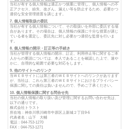
当社が有する個人情報は適正かつ慎重に管理し、個人情報への不
正アクセス、紛失、改ざん、漏えい等を防止するため、必要かつ
適切な安全管理措置を講じます。
7. 個人情報取扱の委託
当社が有する個人情報について、その取扱いを外部に委託する場
合があります。その場合は、個人情報の保護に十分な措置が講じ
ている者を選定し、委託先に対し必要かつ適切な監督を行いま
す。
8. 個人情報の開示・訂正等の手続き
当社が管理する個人情報の開示、訂正、利用停止等に関するご本
人からの要請については、本人であることを確認した上で、速や
かに、合理的な範囲で必要な対応をします。
9. 他のサイトへのリンク
当ＷＥＢサイトには第三者のＷＥＢサイトへのリンクがあります
が、当社は、これら第三者のＷＥＢサイトにおけるプライバシー
保護に関しての責任は負いませんので、予めご了承ください。
10. 個人情報保護に関する問合せ先
当社の個人情報の取り扱い及び管理に関するお問い合わせ先は、
以下の通りです。
株式会社トラスト
所在地：神奈川県川崎市中原区上新城２丁目9-6
代表者名：山下 大輔
電話：044-753-1270
FAX：044-753-1271