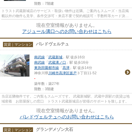
階数：7階建
トラスト武蔵新城店のサービス・取扱い物件は近隣。ご案内もスムーズ・当店掲
載以外の物件も見学、条件交渉可・来店不要で契約相談可・手数料等カード決済
可・来店時無料駐車場有（要...
現在空室情報がありません。
アジュール溝口へのお問い合わせはこちら
パレドヴェルテュ
賃貸｜マンション
南武線
「
武蔵新城
」駅 徒歩16分
南武線
「
武蔵溝ノ口
」駅 徒歩16分
東急田園都市線
「
高津
」駅 徒歩14分
神奈川県
川崎市高津区
坂戸
３丁目11-52
-
築年数：築27年
階数：3階建
当店近隣物件です。ご内覧もスムーズです。 武蔵新城駅、武蔵中原駅の賃貸は地
域密着 お部屋探しの窓口 トラスト武蔵新城店が皆様のサポートを致します。
現在空室情報がありません。
パレドヴェルテュへのお問い合わせはこちら
グランデメゾン大石
賃貸｜マンション