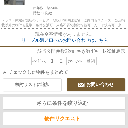
-
築年数：築34年
階数：3階建
トラスト武蔵新城店のサービス・取扱い物件は近隣。ご案内もスムーズ・当店掲
載以外の物件も見学、条件交渉可・来店不要で契約相談可・カード決済可・来店
時無料駐車場有（要電話予約...
現在空室情報がありません。
リーブル溝ノ口へのお問い合わせはこちら
該当公開件数
22
棟 空き数
4
件
1-20
棟表示
1
2
<<前へ
次へ>>
最初
チェックした物件をまとめて
検討リストに追加
お問い合わせ
さらに条件を絞り込む
物件リクエスト