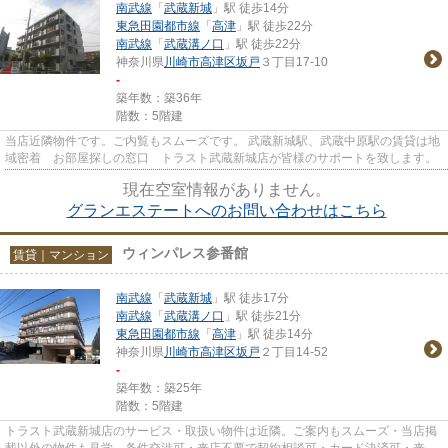
南武線
「
武蔵新城
」駅 徒歩14分
東急田園都市線
「
高津
」駅 徒歩22分
南武線
「
武蔵溝ノ口
」駅 徒歩22分
神奈川県
川崎市高津区
坂戸
３丁目17-10
-
築年数：築36年
階数：5階建
当店近隣物件です。ご内覧もスムーズです。 武蔵新城駅、武蔵中原駅の賃貸は地
域密着 お部屋探しの窓口 トラスト武蔵新城店が皆様のサポートを致します。
現在空室情報がありません。
グランエステートへのお問い合わせはこちら
ウィンパレス参番館
賃貸｜マンション
南武線
「
武蔵新城
」駅 徒歩17分
南武線
「
武蔵溝ノ口
」駅 徒歩21分
東急田園都市線
「
高津
」駅 徒歩14分
神奈川県
川崎市高津区
坂戸
２丁目14-52
-
築年数：築25年
階数：5階建
トラスト武蔵新城店のサービス・取扱い物件は近隣。ご案内もスムーズ・当店掲
載以外の物件も見学、条件交渉可・来店不要で契約相談可・カード決済可・来店