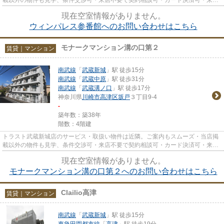
時無料駐車場有（要電話予約...
現在空室情報がありません。
ウィンパレス参番館へのお問い合わせはこちら
モナークマンション溝の口第２
賃貸｜マンション
南武線
「
武蔵新城
」駅 徒歩15分
南武線
「
武蔵中原
」駅 徒歩31分
南武線
「
武蔵溝ノ口
」駅 徒歩17分
神奈川県
川崎市高津区
坂戸
３丁目9-4
-
築年数：築38年
階数：4階建
トラスト武蔵新城店のサービス・取扱い物件は近隣。ご案内もスムーズ・当店掲
載以外の物件も見学、条件交渉可・来店不要で契約相談可・カード決済可・来店
時無料駐車場有（要電話予約...
現在空室情報がありません。
モナークマンション溝の口第２へのお問い合わせはこちら
Clailio高津
賃貸｜マンション
南武線
「
武蔵新城
」駅 徒歩15分
東急田園都市線
「
高津
」駅 徒歩19分