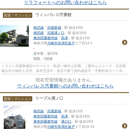
リラフォートへのお問い合わせはこちら
ウィンパレス弐番館
賃貸｜マンション
南武線
「
武蔵新城
」駅 徒歩18分
南武線
「
武蔵溝ノ口
」駅 徒歩18分
東急田園都市線
「
高津
」駅 徒歩13分
神奈川県
川崎市高津区
坂戸
２丁目14-1
-
築年数：築35年
階数：5階建
トラスト武蔵新城店のサービス・取扱い物件は近隣。ご案内もスムーズ・当店掲
載以外の物件も見学、条件交渉可・来店不要で契約相談可・手数料等カード決済
可・来店時無料駐車場有（要...
現在空室情報がありません。
ウィンパレス弐番館へのお問い合わせはこちら
リーブル溝ノ口
賃貸｜マンション
南武線
「
武蔵新城
」駅 徒歩15分
東急田園都市線
「
高津
」駅 徒歩18分
東急田園都市線
「
溝の口
」駅 徒歩19分
神奈川県
川崎市高津区
坂戸
３丁目16-15