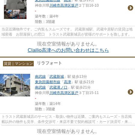
神奈川県
川崎市高津区
坂戸
２丁目16-10
-
築年数：築4年
階数：3階建
当店近隣物件です。ご内覧もスムーズです。 武蔵新城駅、武蔵中原駅の賃貸は地
域密着 お部屋探しの窓口 トラスト武蔵新城店が皆様のサポートを致します。
現在空室情報がありません。
Clailio高津へのお問い合わせはこちら
リラフォート
賃貸｜マンション
南武線
「
武蔵新城
」駅 徒歩13分
東急田園都市線
「
高津
」駅 徒歩21分
南武線
「
武蔵溝ノ口
」駅 徒歩21分
神奈川県
川崎市高津区
坂戸
３丁目15-11
-
築年数：築14年
階数：3階建
トラスト武蔵新城店のサービス・取扱い物件は近隣。ご案内もスムーズ・当店掲
載以外の物件も見学、条件交渉可・来店不要で契約相談可・カード決済可・来店
時無料駐車場有（要電話予約...
現在空室情報がありません。