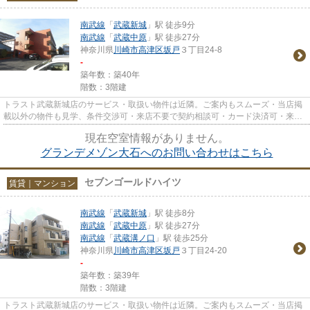
南武線
「
武蔵新城
」駅 徒歩9分
南武線
「
武蔵中原
」駅 徒歩27分
神奈川県
川崎市高津区
坂戸
３丁目24-8
-
築年数：築40年
階数：3階建
トラスト武蔵新城店のサービス・取扱い物件は近隣。ご案内もスムーズ・当店掲
載以外の物件も見学、条件交渉可・来店不要で契約相談可・カード決済可・来店
時無料駐車場有（要電話予約...
現在空室情報がありません。
グランデメゾン大石へのお問い合わせはこちら
セブンゴールドハイツ
賃貸｜マンション
南武線
「
武蔵新城
」駅 徒歩8分
南武線
「
武蔵中原
」駅 徒歩27分
南武線
「
武蔵溝ノ口
」駅 徒歩25分
神奈川県
川崎市高津区
坂戸
３丁目24-20
-
築年数：築39年
階数：3階建
トラスト武蔵新城店のサービス・取扱い物件は近隣。ご案内もスムーズ・当店掲