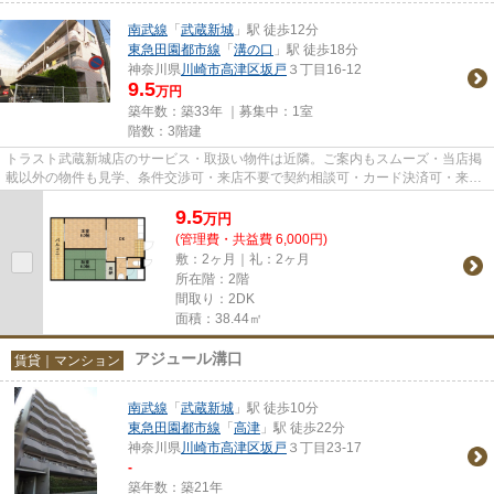
南武線
「
武蔵新城
」駅 徒歩12分
東急田園都市線
「
溝の口
」駅 徒歩18分
神奈川県
川崎市高津区
坂戸
３丁目16-12
9.5
万円
築年数：築33年 ｜募集中：
1室
階数：3階建
トラスト武蔵新城店のサービス・取扱い物件は近隣。ご案内もスムーズ・当店掲
載以外の物件も見学、条件交渉可・来店不要で契約相談可・カード決済可・来店
時無料駐車場有（要電話予約...
9.5
万
円
(管理費・共益費 6,000円)
敷：2ヶ月｜礼：2ヶ月
所在階：2階
間取り：2DK
面積：38.44㎡
アジュール溝口
賃貸｜マンション
南武線
「
武蔵新城
」駅 徒歩10分
東急田園都市線
「
高津
」駅 徒歩22分
神奈川県
川崎市高津区
坂戸
３丁目23-17
-
築年数：築21年