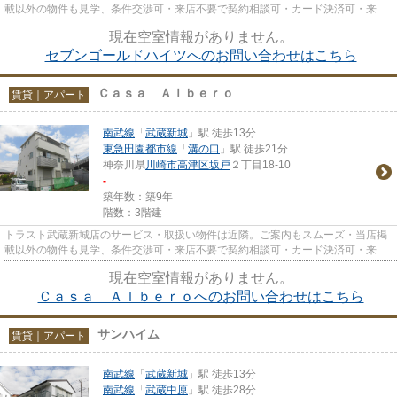
載以外の物件も見学、条件交渉可・来店不要で契約相談可・カード決済可・来店
時無料駐車場有（要電話予約...
現在空室情報がありません。
セブンゴールドハイツへのお問い合わせはこちら
Ｃａｓａ Ａｌｂｅｒｏ
賃貸｜アパート
南武線
「
武蔵新城
」駅 徒歩13分
東急田園都市線
「
溝の口
」駅 徒歩21分
神奈川県
川崎市高津区
坂戸
２丁目18-10
-
築年数：築9年
階数：3階建
トラスト武蔵新城店のサービス・取扱い物件は近隣。ご案内もスムーズ・当店掲
載以外の物件も見学、条件交渉可・来店不要で契約相談可・カード決済可・来店
時無料駐車場有（要電話予約...
現在空室情報がありません。
Ｃａｓａ Ａｌｂｅｒｏへのお問い合わせはこちら
サンハイム
賃貸｜アパート
南武線
「
武蔵新城
」駅 徒歩13分
南武線
「
武蔵中原
」駅 徒歩28分