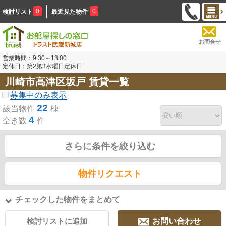
0
0
検討リスト
最近見た物件
お問合せ
営業時間：9:30～18:00
定休日：第2第3水曜日定休日
川崎市高津区坂戸 賃貸一覧
募集中のみ表示
22
該当物件
棟
4
空き数
件
さらに条件を絞り込む
物件リクエスト
チェックした物件をまとめて
検討リストに追加
お問い合わせ