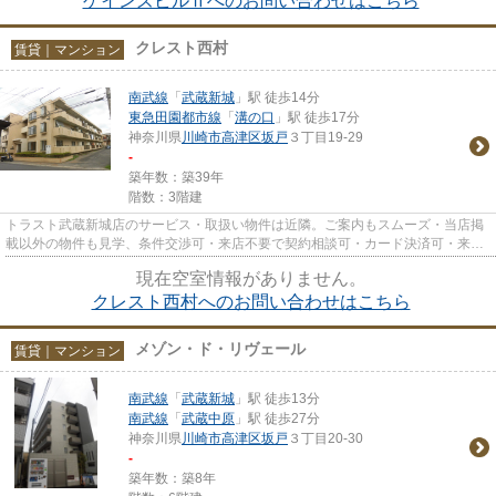
ゲインズビルⅡへのお問い合わせはこちら
クレスト西村
賃貸｜マンション
南武線
「
武蔵新城
」駅 徒歩14分
東急田園都市線
「
溝の口
」駅 徒歩17分
神奈川県
川崎市高津区
坂戸
３丁目19-29
-
築年数：築39年
階数：3階建
トラスト武蔵新城店のサービス・取扱い物件は近隣。ご案内もスムーズ・当店掲
載以外の物件も見学、条件交渉可・来店不要で契約相談可・カード決済可・来店
時無料駐車場有（要電話予約...
現在空室情報がありません。
クレスト西村へのお問い合わせはこちら
メゾン・ド・リヴェール
賃貸｜マンション
南武線
「
武蔵新城
」駅 徒歩13分
南武線
「
武蔵中原
」駅 徒歩27分
神奈川県
川崎市高津区
坂戸
３丁目20-30
-
築年数：築8年