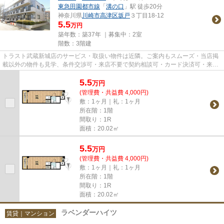
東急田園都市線
「
溝の口
」駅 徒歩20分
神奈川県
川崎市高津区
坂戸
３丁目18-12
5.5
万円
築年数：築37年 ｜募集中：
2室
階数：3階建
トラスト武蔵新城店のサービス・取扱い物件は近隣。ご案内もスムーズ・当店掲
載以外の物件も見学、条件交渉可・来店不要で契約相談可・カード決済可・来店
時無料駐車場有（要電話予約...
5.5
万
円
(管理費・共益費 4,000円)
敷：1ヶ月｜礼：1ヶ月
所在階：1階
間取り：1R
面積：20.02㎡
5.5
万
円
(管理費・共益費 4,000円)
敷：1ヶ月｜礼：1ヶ月
所在階：1階
間取り：1R
面積：20.02㎡
ラベンダーハイツ
賃貸｜マンション