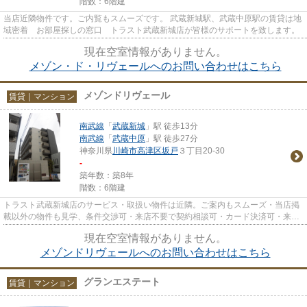
階数：6階建
当店近隣物件です。ご内覧もスムーズです。 武蔵新城駅、武蔵中原駅の賃貸は地
域密着 お部屋探しの窓口 トラスト武蔵新城店が皆様のサポートを致します。
現在空室情報がありません。
メゾン・ド・リヴェールへのお問い合わせはこちら
メゾンドリヴェール
賃貸｜マンション
南武線
「
武蔵新城
」駅 徒歩13分
南武線
「
武蔵中原
」駅 徒歩27分
神奈川県
川崎市高津区
坂戸
３丁目20-30
-
築年数：築8年
階数：6階建
トラスト武蔵新城店のサービス・取扱い物件は近隣。ご案内もスムーズ・当店掲
載以外の物件も見学、条件交渉可・来店不要で契約相談可・カード決済可・来店
時無料駐車場有（要電話予約...
現在空室情報がありません。
メゾンドリヴェールへのお問い合わせはこちら
グランエステート
賃貸｜マンション