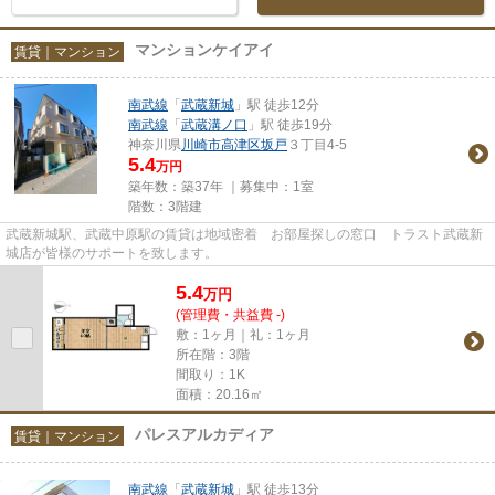
マンションケイアイ
賃貸｜マンション
南武線
「
武蔵新城
」駅 徒歩12分
南武線
「
武蔵溝ノ口
」駅 徒歩19分
神奈川県
川崎市高津区
坂戸
３丁目4-5
5.4
万円
築年数：築37年 ｜募集中：
1室
階数：3階建
武蔵新城駅、武蔵中原駅の賃貸は地域密着 お部屋探しの窓口 トラスト武蔵新
城店が皆様のサポートを致します。
5.4
万
円
(管理費・共益費 -)
敷：1ヶ月｜礼：1ヶ月
所在階：3階
間取り：1K
面積：20.16㎡
パレスアルカディア
賃貸｜マンション
南武線
「
武蔵新城
」駅 徒歩13分