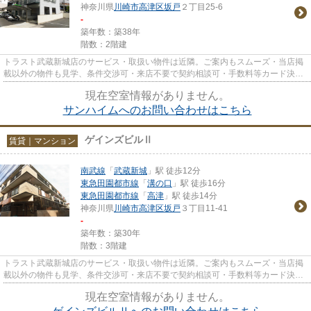
神奈川県
川崎市高津区
坂戸
２丁目25-6
-
築年数：築38年
階数：2階建
トラスト武蔵新城店のサービス・取扱い物件は近隣。ご案内もスムーズ・当店掲
載以外の物件も見学、条件交渉可・来店不要で契約相談可・手数料等カード決済
可・来店時無料駐車場有（要...
現在空室情報がありません。
サンハイムへのお問い合わせはこちら
ゲインズビルⅡ
賃貸｜マンション
南武線
「
武蔵新城
」駅 徒歩12分
東急田園都市線
「
溝の口
」駅 徒歩16分
東急田園都市線
「
高津
」駅 徒歩14分
神奈川県
川崎市高津区
坂戸
３丁目11-41
-
築年数：築30年
階数：3階建
トラスト武蔵新城店のサービス・取扱い物件は近隣。ご案内もスムーズ・当店掲
載以外の物件も見学、条件交渉可・来店不要で契約相談可・手数料等カード決済
可・来店時無料駐車場有（要...
現在空室情報がありません。