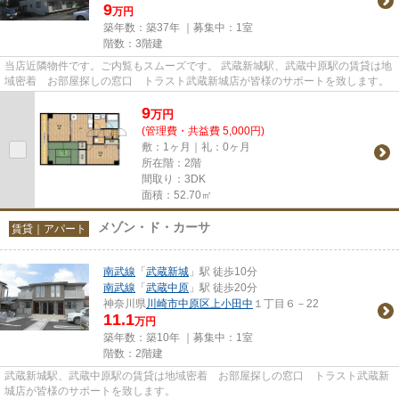
9
万円
築年数：築37年 ｜募集中：
1室
階数：3階建
当店近隣物件です。ご内覧もスムーズです。 武蔵新城駅、武蔵中原駅の賃貸は地
域密着 お部屋探しの窓口 トラスト武蔵新城店が皆様のサポートを致します。
9
万
円
(管理費・共益費 5,000円)
敷：1ヶ月｜礼：0ヶ月
所在階：2階
間取り：3DK
面積：52.70㎡
メゾン・ド・カーサ
賃貸｜アパート
南武線
「
武蔵新城
」駅 徒歩10分
南武線
「
武蔵中原
」駅 徒歩20分
神奈川県
川崎市中原区
上小田中
１丁目６－22
11.1
万円
築年数：築10年 ｜募集中：
1室
階数：2階建
武蔵新城駅、武蔵中原駅の賃貸は地域密着 お部屋探しの窓口 トラスト武蔵新
城店が皆様のサポートを致します。