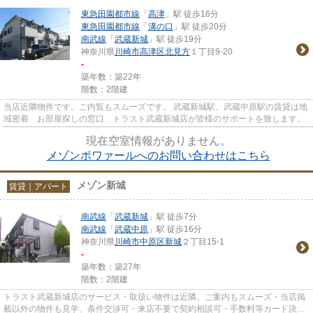
東急田園都市線
「
高津
」駅 徒歩16分
東急田園都市線
「
溝の口
」駅 徒歩20分
南武線
「
武蔵新城
」駅 徒歩19分
神奈川県
川崎市高津区
北見方
１丁目9-20
-
築年数：築22年
階数：2階建
当店近隣物件です。ご内覧もスムーズです。 武蔵新城駅、武蔵中原駅の賃貸は地
域密着 お部屋探しの窓口 トラスト武蔵新城店が皆様のサポートを致します。
現在空室情報がありません。
メゾンポワァールへのお問い合わせはこちら
メゾン新城
賃貸｜アパート
南武線
「
武蔵新城
」駅 徒歩7分
南武線
「
武蔵中原
」駅 徒歩16分
神奈川県
川崎市中原区
新城
２丁目15-1
-
築年数：築27年
階数：2階建
トラスト武蔵新城店のサービス・取扱い物件は近隣。ご案内もスムーズ・当店掲
載以外の物件も見学、条件交渉可・来店不要で契約相談可・手数料等カード決済