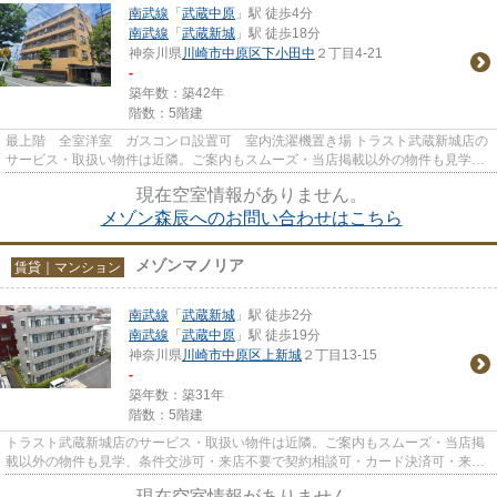
南武線
「
武蔵中原
」駅 徒歩4分
南武線
「
武蔵新城
」駅 徒歩18分
神奈川県
川崎市中原区
下小田中
２丁目4-21
-
築年数：築42年
階数：5階建
最上階 全室洋室 ガスコンロ設置可 室内洗濯機置き場 トラスト武蔵新城店の
サービス・取扱い物件は近隣。ご案内もスムーズ・当店掲載以外の物件も見学、
条件交渉可・来店不要で契約...
現在空室情報がありません。
メゾン森辰へのお問い合わせはこちら
メゾンマノリア
賃貸｜マンション
南武線
「
武蔵新城
」駅 徒歩2分
南武線
「
武蔵中原
」駅 徒歩19分
神奈川県
川崎市中原区
上新城
２丁目13-15
-
築年数：築31年
階数：5階建
トラスト武蔵新城店のサービス・取扱い物件は近隣。ご案内もスムーズ・当店掲
載以外の物件も見学、条件交渉可・来店不要で契約相談可・カード決済可・来店
時無料駐車場有（要電話予約...
現在空室情報がありません。