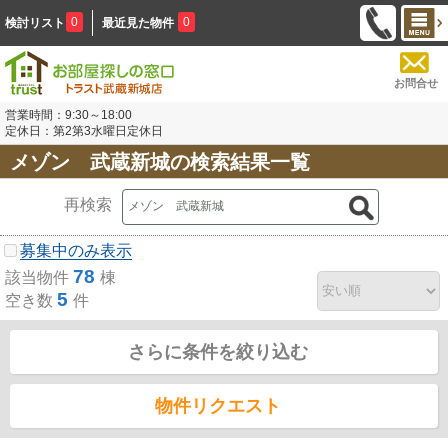
0
0
検討リスト
最近見た物件
お問合せ
営業時間：9:30～18:00
定休日：第2第3水曜日定休日
メゾン 武蔵新城の検索結果一覧
再検索
募集中のみ表示
78
該当物件
棟
5
空き数
件
さらに条件を絞り込む
物件リクエスト