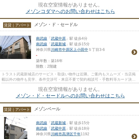
時無料駐車場有（要電話予約...
現在空室情報がありません。
メゾンコダマへのお問い合わせはこちら
メゾン・ド・セードル
賃貸｜アパート
南武線
「
武蔵中原
」駅 徒歩4分
南武線
「
武蔵新城
」駅 徒歩15分
神奈川県
川崎市中原区
上小田中
５丁目3-6
-
築年数：築16年
階数：2階建
トラスト武蔵新城店のサービス・取扱い物件は近隣。ご案内もスムーズ・当店掲
載以外の物件も見学、条件交渉可・来店不要で契約相談可・手数料等カード決済
可・来店時無料駐車場有（要...
現在空室情報がありません。
メゾン・ド・セードルへのお問い合わせはこちら
メゾンベール
賃貸｜アパート
南武線
「
武蔵新城
」駅 徒歩15分
南武線
「
武蔵中原
」駅 徒歩18分
神奈川県
川崎市高津区
千年
1192