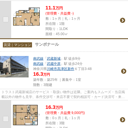
11.1
万
円
(管理費・共益費 -)
敷：1ヶ月｜礼：1ヶ月
所在階：1階
間取り：1LDK
面積：45.00㎡
サンボナール
賃貸｜マンション
南武線
「
武蔵新城
」駅 徒歩9分
南武線
「
武蔵中原
」駅 徒歩24分
神奈川県
川崎市高津区
新作
６丁目3-48
16.3
万円
築年数：築25年 ｜募集中：
1室
階数：3階建
トラスト武蔵新城店のサービス・取扱い物件は近隣。ご案内もスムーズ・当店掲
載以外の物件も見学、条件交渉可・来店不要で契約相談可・カード決済可・来店
時無料駐車場有（要電話予約...
16.3
万
円
(管理費・共益費 9,000円)
敷：0ヶ月｜礼：1ヶ月
所在階：3階