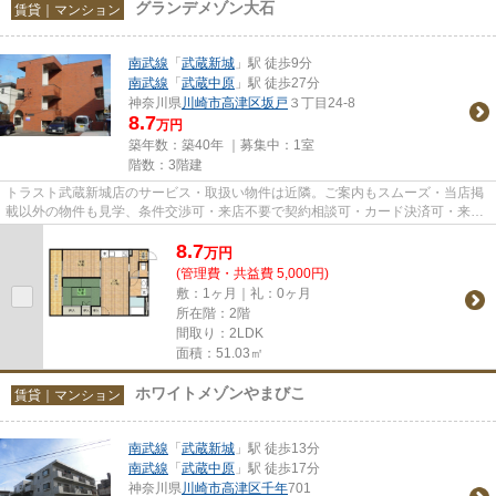
グランデメゾン大石
賃貸｜マンション
南武線
「
武蔵新城
」駅 徒歩9分
南武線
「
武蔵中原
」駅 徒歩27分
神奈川県
川崎市高津区
坂戸
３丁目24-8
8.7
万円
築年数：築40年 ｜募集中：
1室
階数：3階建
トラスト武蔵新城店のサービス・取扱い物件は近隣。ご案内もスムーズ・当店掲
載以外の物件も見学、条件交渉可・来店不要で契約相談可・カード決済可・来店
時無料駐車場有（要電話予約...
8.7
万
円
(管理費・共益費 5,000円)
敷：1ヶ月｜礼：0ヶ月
所在階：2階
間取り：2LDK
面積：51.03㎡
ホワイトメゾンやまびこ
賃貸｜マンション
南武線
「
武蔵新城
」駅 徒歩13分
南武線
「
武蔵中原
」駅 徒歩17分
神奈川県
川崎市高津区
千年
701