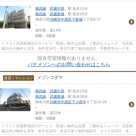
南武線
「
武蔵中原
」駅 徒歩12分
南武線
「
武蔵新城
」駅 徒歩16分
神奈川県
川崎市中原区
下新城
２丁目6-37
-
築年数：築14年
階数：3階建
トラスト武蔵新城店のサービス・取扱い物件は近隣。ご案内もスムーズ・当店掲
載以外の物件も見学、条件交渉可・来店不要で契約相談可・手数料等カード決済
可・来店時無料駐車場有（要...
現在空室情報がありません。
パナメゾンへのお問い合わせはこちら
メゾンコダマ
賃貸｜マンション
南武線
「
武蔵中原
」駅 徒歩13分
南武線
「
武蔵新城
」駅 徒歩26分
神奈川県
川崎市中原区
下小田中
６丁目14-26
-
築年数：築33年
階数：3階建
トラスト武蔵新城店のサービス・取扱い物件は近隣。ご案内もスムーズ・当店掲
載以外の物件も見学、条件交渉可・来店不要で契約相談可・カード決済可・来店