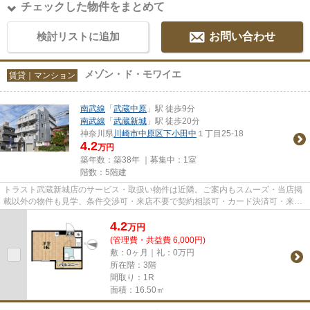
チェックした物件をまとめて
検討リストに追加
お問い合わせ
メゾン・ド・モワイエ
賃貸｜マンション
南武線
「
武蔵中原
」駅 徒歩9分
南武線
「
武蔵新城
」駅 徒歩20分
神奈川県
川崎市中原区
下小田中
１丁目25-18
4.2
万円
築年数：築38年 ｜募集中：
1室
階数：5階建
トラスト武蔵新城店のサービス・取扱い物件は近隣。ご案内もスムーズ・当店掲
載以外の物件も見学、条件交渉可・来店不要で契約相談可・カード決済可・来店
時無料駐車場有（要電話予約...
4.2
万
円
(管理費・共益費 6,000円)
敷：0ヶ月｜礼：0万円
所在階：3階
間取り：1R
面積：16.50㎡