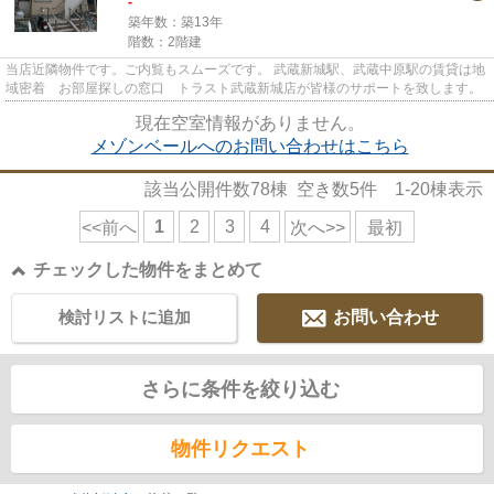
-
築年数：築13年
階数：2階建
当店近隣物件です。ご内覧もスムーズです。 武蔵新城駅、武蔵中原駅の賃貸は地
域密着 お部屋探しの窓口 トラスト武蔵新城店が皆様のサポートを致します。
現在空室情報がありません。
メゾンベールへのお問い合わせはこちら
該当公開件数
78
棟 空き数
5
件
1-20
棟表示
1
2
3
4
<<前へ
次へ>>
最初
チェックした物件をまとめて
検討リストに追加
お問い合わせ
さらに条件を絞り込む
物件リクエスト