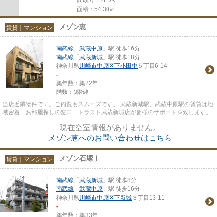
間取り：2LDK
面積：54.30㎡
メゾン恵
賃貸｜マンション
南武線
「
武蔵中原
」駅 徒歩16分
南武線
「
武蔵新城
」駅 徒歩18分
神奈川県
川崎市中原区
下小田中
５丁目6-14
-
築年数：築22年
階数：3階建
当店近隣物件です。ご内覧もスムーズです。 武蔵新城駅、武蔵中原駅の賃貸は地
域密着 お部屋探しの窓口 トラスト武蔵新城店が皆様のサポートを致します。
現在空室情報がありません。
メゾン恵へのお問い合わせはこちら
メゾン石塚Ⅰ
賃貸｜マンション
南武線
「
武蔵新城
」駅 徒歩8分
南武線
「
武蔵中原
」駅 徒歩16分
神奈川県
川崎市中原区
下新城
３丁目13-11
-
築年数：築33年