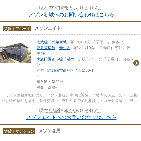
可・来店時無料駐車場有（要...
現在空室情報がありません。
メゾン新城へのお問い合わせはこちら
メゾンエイト
賃貸｜アパート
南武線
「
武蔵新城
」駅 バス10分 「子母口」 停歩6分
東急東横線
「
元住吉
」駅 バス10分 「子母口住宅前」 停
歩4分
東急田園都市線
「
溝の口
」駅 バス15分 「子母口」 停歩6
分
神奈川県
川崎市高津区
子母口
50-1
-
築年数：築23年
階数：2階建
トラスト武蔵新城店のサービス・取扱い物件は近隣。ご案内もスムーズ・当店掲
載以外の物件も見学、条件交渉可・来店不要で契約相談可・カード決済可・来店
時無料駐車場有（要電話予約...
現在空室情報がありません。
メゾンエイトへのお問い合わせはこちら
メゾン森辰
賃貸｜マンション