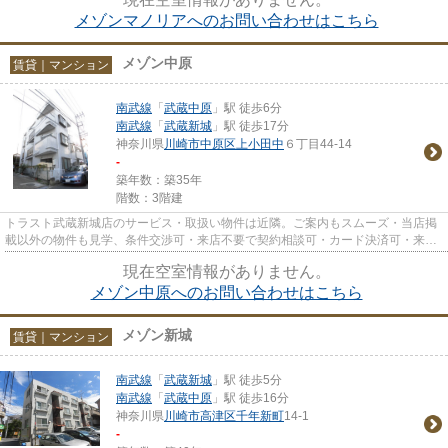
メゾンマノリアへのお問い合わせはこちら
メゾン中原
賃貸｜マンション
南武線
「
武蔵中原
」駅 徒歩6分
南武線
「
武蔵新城
」駅 徒歩17分
神奈川県
川崎市中原区
上小田中
６丁目44-14
-
築年数：築35年
階数：3階建
トラスト武蔵新城店のサービス・取扱い物件は近隣。ご案内もスムーズ・当店掲
載以外の物件も見学、条件交渉可・来店不要で契約相談可・カード決済可・来店
時無料駐車場有（要電話予約...
現在空室情報がありません。
メゾン中原へのお問い合わせはこちら
メゾン新城
賃貸｜マンション
南武線
「
武蔵新城
」駅 徒歩5分
南武線
「
武蔵中原
」駅 徒歩16分
神奈川県
川崎市高津区
千年新町
14-1
-