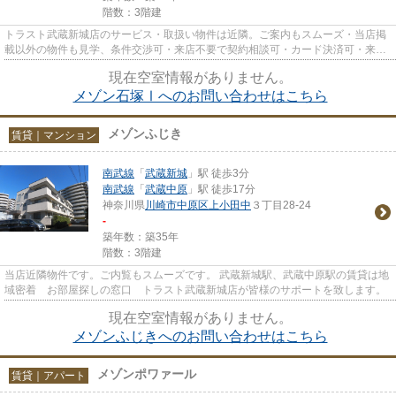
階数：3階建
トラスト武蔵新城店のサービス・取扱い物件は近隣。ご案内もスムーズ・当店掲
載以外の物件も見学、条件交渉可・来店不要で契約相談可・カード決済可・来店
時無料駐車場有（要電話予約...
現在空室情報がありません。
メゾン石塚Ⅰへのお問い合わせはこちら
メゾンふじき
賃貸｜マンション
南武線
「
武蔵新城
」駅 徒歩3分
南武線
「
武蔵中原
」駅 徒歩17分
神奈川県
川崎市中原区
上小田中
３丁目28-24
-
築年数：築35年
階数：3階建
当店近隣物件です。ご内覧もスムーズです。 武蔵新城駅、武蔵中原駅の賃貸は地
域密着 お部屋探しの窓口 トラスト武蔵新城店が皆様のサポートを致します。
現在空室情報がありません。
メゾンふじきへのお問い合わせはこちら
メゾンポワァール
賃貸｜アパート