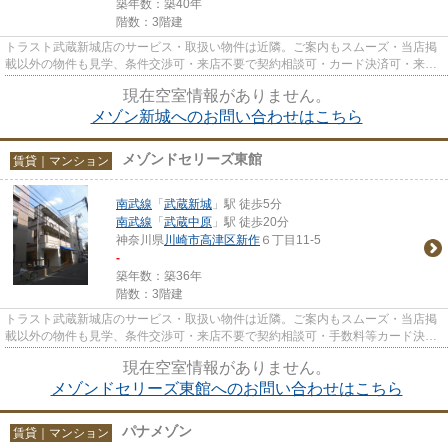
築年数：築40年
階数：3階建
トラスト武蔵新城店のサービス・取扱い物件は近隣。ご案内もスムーズ・当店掲
載以外の物件も見学、条件交渉可・来店不要で契約相談可・カード決済可・来店
時無料駐車場有（要電話予約...
現在空室情報がありません。
メゾン新城へのお問い合わせはこちら
メゾンドセリーズ東館
賃貸｜マンション
南武線
「
武蔵新城
」駅 徒歩5分
南武線
「
武蔵中原
」駅 徒歩20分
神奈川県
川崎市高津区
新作
６丁目11-5
-
築年数：築36年
階数：3階建
トラスト武蔵新城店のサービス・取扱い物件は近隣。ご案内もスムーズ・当店掲
載以外の物件も見学、条件交渉可・来店不要で契約相談可・手数料等カード決済
可・来店時無料駐車場有（要...
現在空室情報がありません。
メゾンドセリーズ東館へのお問い合わせはこちら
パナメゾン
賃貸｜マンション