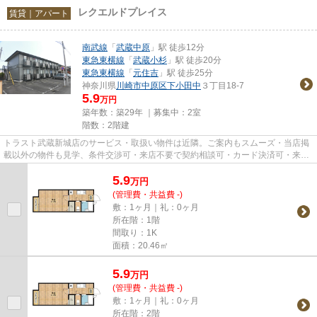
レクエルドプレイス
賃貸｜アパート
南武線
「
武蔵中原
」駅 徒歩12分
東急東横線
「
武蔵小杉
」駅 徒歩20分
東急東横線
「
元住吉
」駅 徒歩25分
神奈川県
川崎市中原区
下小田中
３丁目18-7
5.9
万円
築年数：築29年 ｜募集中：
2室
階数：2階建
トラスト武蔵新城店のサービス・取扱い物件は近隣。ご案内もスムーズ・当店掲
載以外の物件も見学、条件交渉可・来店不要で契約相談可・カード決済可・来店
時無料駐車場有（要電話予約...
5.9
万
円
(管理費・共益費 -)
敷：1ヶ月｜礼：0ヶ月
所在階：1階
間取り：1K
面積：20.46㎡
5.9
万
円
(管理費・共益費 -)
敷：1ヶ月｜礼：0ヶ月
所在階：2階