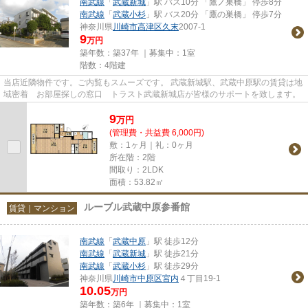
南武線
「
武蔵新城
」駅 バス10分 「鷹ノ巣橋」 停歩8分
南武線
「
武蔵小杉
」駅 バス20分 「鷹の巣橋」 停歩7分
神奈川県
川崎市高津区
久末
2007-1
9
万円
築年数：築37年 ｜募集中：
1室
階数：4階建
当店近隣物件です。ご内覧もスムーズです。 武蔵新城駅、武蔵中原駅の賃貸は地
域密着 お部屋探しの窓口 トラスト武蔵新城店が皆様のサポートを致します。
9
万
円
(管理費・共益費 6,000円)
敷：1ヶ月｜礼：0ヶ月
所在階：2階
間取り：2LDK
面積：53.82㎡
ルーブル武蔵中原参番館
賃貸｜マンション
南武線
「
武蔵中原
」駅 徒歩12分
南武線
「
武蔵新城
」駅 徒歩21分
南武線
「
武蔵小杉
」駅 徒歩29分
神奈川県
川崎市中原区
宮内
４丁目19-1
10.05
万円
築年数：築6年 ｜募集中：
1室