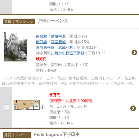
間取り：1K
面積：20.46㎡
戸田ルーベンス
賃貸｜マンション
南武線
「
武蔵中原
」駅 徒歩9分
南武線
「
武蔵新城
」駅 徒歩15分
東急東横線
「
武蔵小杉
」駅 徒歩32分
神奈川県
川崎市中原区
下新城
１丁目10-12
6
万円
築年数：築39年 ｜募集中：
1室
階数：4階建
トラスト武蔵新城店のサービス・取扱い物件は近隣。ご案内もスムーズ・当店掲
載以外の物件も見学、条件交渉可・来店不要で契約相談可・カード決済可・来店
時無料駐車場有（要電話予約...
6
万
円
(管理費・共益費 3,000円)
敷：1ヶ月｜礼：0ヶ月
所在階：3階
間取り：1R
面積：17.00㎡
Field Lagoon下小田中
賃貸｜アパート