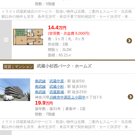
階数：5階建
トラスト武蔵新城店のサービス・取扱い物件は近隣。ご案内もスムーズ・当店掲
載以外の物件も見学、条件交渉可・来店不要で契約相談可・カード決済可・来店
時無料駐車場有（要電話予約...
14.4
万
円
(管理費・共益費 6,000円)
敷：1ヶ月｜礼：0ヶ月
所在階：1階
間取り：3LDK
面積：65.21㎡
武蔵小杉西パーク・ホームズ
賃貸｜マンション
南武線
「
武蔵中原
」駅 徒歩5分
南武線
「
武蔵小杉
」駅 徒歩16分
南武線
「
武蔵新城
」駅 徒歩23分
神奈川県
川崎市中原区
上小田中
６丁目7-5
19.9
万円
築年数：築31年 ｜募集中：
1室
階数：7階建
トラスト武蔵新城店のサービス・取扱い物件は近隣。ご案内もスムーズ・当店掲
載以外の物件も見学、条件交渉可・来店不要で契約相談可・カード決済可・来店
時無料駐車場有（要電話予約...