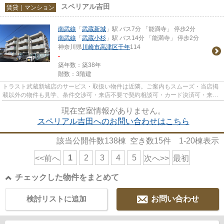
スペリアル吉田
賃貸｜マンション
南武線
「
武蔵新城
」駅 バス7分 「能満寺」 停歩2分
南武線
「
武蔵小杉
」駅 バス14分 「能満寺」 停歩2分
神奈川県
川崎市高津区
千年
114
-
築年数：築38年
階数：3階建
トラスト武蔵新城店のサービス・取扱い物件は近隣。ご案内もスムーズ・当店掲
載以外の物件も見学、条件交渉可・来店不要で契約相談可・カード決済可・来店
時無料駐車場有（要電話予約...
現在空室情報がありません。
スペリアル吉田へのお問い合わせはこちら
該当公開件数
138
棟 空き数
15
件
1-20
棟表示
1
2
3
4
5
<<前へ
次へ>>
最初
チェックした物件をまとめて
検討リストに追加
お問い合わせ