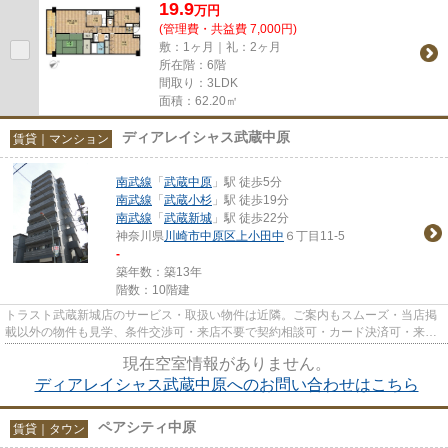
19.9
万
円
(管理費・共益費 7,000円)
敷：1ヶ月｜礼：2ヶ月
所在階：6階
間取り：3LDK
面積：62.20㎡
ディアレイシャス武蔵中原
賃貸｜マンション
南武線
「
武蔵中原
」駅 徒歩5分
南武線
「
武蔵小杉
」駅 徒歩19分
南武線
「
武蔵新城
」駅 徒歩22分
神奈川県
川崎市中原区
上小田中
６丁目11-5
-
築年数：築13年
階数：10階建
トラスト武蔵新城店のサービス・取扱い物件は近隣。ご案内もスムーズ・当店掲
載以外の物件も見学、条件交渉可・来店不要で契約相談可・カード決済可・来店
時無料駐車場有（要電話予約...
現在空室情報がありません。
ディアレイシャス武蔵中原へのお問い合わせはこちら
ペアシティ中原
賃貸｜タウン