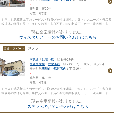
-
築年数：築25年
階数：4階建
トラスト武蔵新城店のサービス・取扱い物件は近隣。ご案内もスムーズ・当店掲
載以外の物件も見学、条件交渉可・来店不要で契約相談可・カード決済可・来店
時無料駐車場有（要電話予約...
現在空室情報がありません。
ウィスタリアⅡへのお問い合わせはこちら
ステラ
賃貸｜アパート
南武線
「
武蔵中原
」駅 徒歩17分
東急東横線
「
武蔵小杉
」駅 バス11分 「蔵前」 停歩2分
神奈川県
川崎市中原区
宮内
１丁目16-4
-
築年数：築10年
階数：2階建
トラスト武蔵新城店のサービス・取扱い物件は近隣。ご案内もスムーズ・当店掲
載以外の物件も見学、条件交渉可・来店不要で契約相談可・カード決済可・来店
時無料駐車場有（要電話予約...
現在空室情報がありません。
ステラへのお問い合わせはこちら