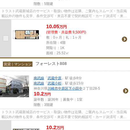
階数：5階建
トラスト武蔵新城店のサービス・取扱い物件は近隣。ご案内もスムーズ・当店掲
載以外の物件も見学、条件交渉可・来店不要で契約相談可・カード決済可・来店
時無料駐車場有（要電話予約...
10.05
万
円
(管理費・共益費 9,500円)
敷：0ヶ月｜礼：1ヶ月
所在階：4階
間取り：1K
面積：25.52㎡
フォーレスト808
賃貸｜マンション
南武線
「
武蔵中原
」駅 徒歩8分
南武線
「
武蔵小杉
」駅 徒歩15分
神奈川県
川崎市中原区
下小田中
２丁目28-5
10.2
万円
築年数：築36年 ｜募集中：
1室
階数：3階建
トラスト武蔵新城店のサービス・取扱い物件は近隣。ご案内もスムーズ・当店掲
載以外の物件も見学、条件交渉可・来店不要で契約相談可・カード決済可・来店
時無料駐車場有（要電話予約...
10.2
万
円