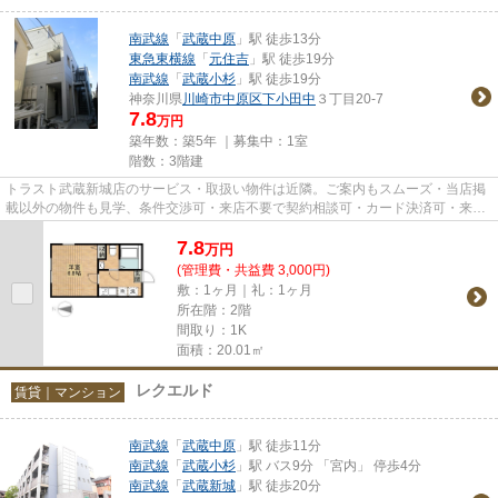
南武線
「
武蔵中原
」駅 徒歩13分
東急東横線
「
元住吉
」駅 徒歩19分
南武線
「
武蔵小杉
」駅 徒歩19分
神奈川県
川崎市中原区
下小田中
３丁目20-7
7.8
万円
築年数：築5年 ｜募集中：
1室
階数：3階建
トラスト武蔵新城店のサービス・取扱い物件は近隣。ご案内もスムーズ・当店掲
載以外の物件も見学、条件交渉可・来店不要で契約相談可・カード決済可・来店
時無料駐車場有（要電話予約...
7.8
万
円
(管理費・共益費 3,000円)
敷：1ヶ月｜礼：1ヶ月
所在階：2階
間取り：1K
面積：20.01㎡
レクエルド
賃貸｜マンション
南武線
「
武蔵中原
」駅 徒歩11分
南武線
「
武蔵小杉
」駅 バス9分 「宮内」 停歩4分
南武線
「
武蔵新城
」駅 徒歩20分