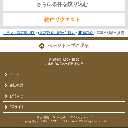
さらに条件を絞り込む
物件リクエスト
トラスト武蔵新城店
>
(賃貸)路線・駅から探す
>
JR南武線
>
武蔵小杉駅の賃貸
ページトップに戻る
営業時間:9:30～18:00
定休日:第2第3水曜日定休日
ホーム
会社概要
お問合せ
PCサイト
個人情報
｜
利用規約
｜
アクセスマップ
Copyright(c) お部屋探しの窓口 トラスト武蔵新城店 All rights reserved.