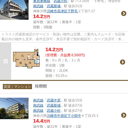
東急東横線
「
武蔵小杉
」駅 バス16分 「下野毛」 停歩6分
南武線
「
武蔵新城
」駅 徒歩21分
神奈川県
川崎市高津区
下野毛
２丁目7-17
14.2
万円
築年数：築12年 ｜募集中：
1室
階数：3階建
トラスト武蔵新城店のサービス・取扱い物件は近隣。ご案内もスムーズ・当店掲
載以外の物件も見学、条件交渉可・来店不要で契約相談可・カード決済可・来店
時無料駐車場有（要電話予約...
14.2
万
円
(管理費・共益費 6,500円)
敷：0ヶ月｜礼：1ヶ月
所在階：1階
間取り：2LDK
面積：53.25㎡
桂樹館
賃貸｜マンション
南武線
「
武蔵中原
」駅 徒歩15分
南武線
「
武蔵新城
」駅 徒歩27分
南武線
「
武蔵小杉
」駅 徒歩27分
神奈川県
川崎市中原区
下小田中
６丁目15-1
14.4
万円
築年数：築31年 ｜募集中：
1室