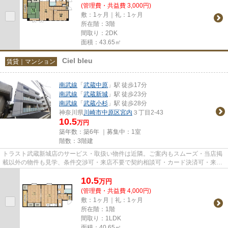
(管理費・共益費 3,000円)
敷：1ヶ月｜礼：1ヶ月
所在階：3階
間取り：2DK
面積：43.65㎡
Ciel bleu
賃貸｜マンション
南武線
「
武蔵中原
」駅 徒歩17分
南武線
「
武蔵新城
」駅 徒歩23分
南武線
「
武蔵小杉
」駅 徒歩28分
神奈川県
川崎市中原区
宮内
３丁目2-43
10.5
万円
築年数：築6年 ｜募集中：
1室
階数：3階建
トラスト武蔵新城店のサービス・取扱い物件は近隣。ご案内もスムーズ・当店掲
載以外の物件も見学、条件交渉可・来店不要で契約相談可・カード決済可・来店
時無料駐車場有（要電話予約...
10.5
万
円
(管理費・共益費 4,000円)
敷：1ヶ月｜礼：1ヶ月
所在階：1階
間取り：1LDK
面積：40.65㎡