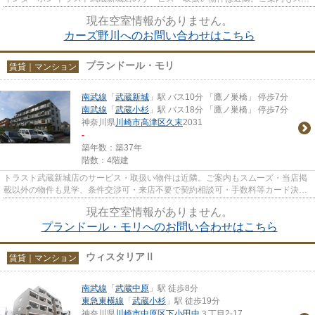
ーズ・当店掲載以外の物件も...
現在空室情報がありません。
カーズ野川へのお問い合わせはこちら
プランドール・モリ
賃貸｜マンション
南武線
「
武蔵新城
」駅 バス10分 「鷹ノ巣橋」 停歩7分
南武線
「
武蔵小杉
」駅 バス18分 「鷹ノ巣橋」 停歩7分
神奈川県
川崎市高津区
久末
2031
-
築年数：築37年
階数：4階建
トラスト武蔵新城店のサービス・取扱い物件は近隣。ご案内もスムーズ・当店掲
載以外の物件も見学、条件交渉可・来店不要で契約相談可・手数料等カード決済
可・来店時無料駐車場有（要...
現在空室情報がありません。
プランドール・モリへのお問い合わせはこちら
ウィスタリアⅡ
賃貸｜マンション
南武線
「
武蔵中原
」駅 徒歩8分
東急東横線
「
武蔵小杉
」駅 徒歩19分
神奈川県
川崎市中原区
下小田中
３丁目2-17