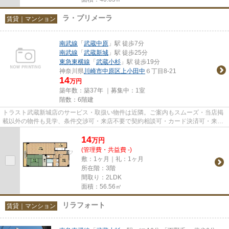
ラ・プリメーラ
賃貸｜マンション
南武線
「
武蔵中原
」駅 徒歩7分
南武線
「
武蔵新城
」駅 徒歩25分
東急東横線
「
武蔵小杉
」駅 徒歩19分
神奈川県
川崎市中原区
上小田中
６丁目8-21
14
万円
築年数：築37年 ｜募集中：
1室
階数：6階建
トラスト武蔵新城店のサービス・取扱い物件は近隣。ご案内もスムーズ・当店掲
載以外の物件も見学、条件交渉可・来店不要で契約相談可・カード決済可・来店
時無料駐車場有（要電話予約...
14
万
円
(管理費・共益費 -)
敷：1ヶ月｜礼：1ヶ月
所在階：3階
間取り：2LDK
面積：56.56㎡
リラフォート
賃貸｜マンション