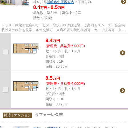
神奈川県
川崎市中原区
宮内
２丁目2-24
8.4
8.5
万円～
万円
築年数：築21年 ｜募集中：
2室
階数：3階建
トラスト武蔵新城店のサービス・取扱い物件は近隣。ご案内もスムーズ・当店掲
載以外の物件も見学、条件交渉可・来店不要で契約相談可・カード決済可・来店
時無料駐車場有（要電話予約...
8.4
万
円
(管理費・共益費 6,000円)
敷：1ヶ月｜礼：1ヶ月
所在階：3階
間取り：1K
面積：30.25㎡
8.5
万
円
(管理費・共益費 6,000円)
敷：1ヶ月｜礼：1ヶ月
所在階：3階
間取り：1K
面積：30.25㎡
ラフォーレ久末
賃貸｜マンション