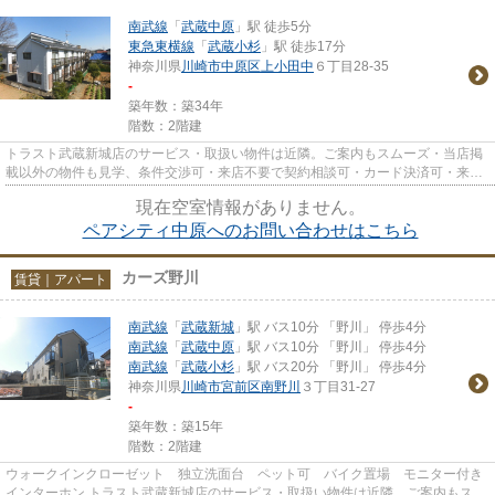
南武線
「
武蔵中原
」駅 徒歩5分
東急東横線
「
武蔵小杉
」駅 徒歩17分
神奈川県
川崎市中原区
上小田中
６丁目28-35
-
築年数：築34年
階数：2階建
トラスト武蔵新城店のサービス・取扱い物件は近隣。ご案内もスムーズ・当店掲
載以外の物件も見学、条件交渉可・来店不要で契約相談可・カード決済可・来店
時無料駐車場有（要電話予約...
現在空室情報がありません。
ペアシティ中原へのお問い合わせはこちら
カーズ野川
賃貸｜アパート
南武線
「
武蔵新城
」駅 バス10分 「野川」 停歩4分
南武線
「
武蔵中原
」駅 バス10分 「野川」 停歩4分
南武線
「
武蔵小杉
」駅 バス20分 「野川」 停歩4分
神奈川県
川崎市宮前区
南野川
３丁目31-27
-
築年数：築15年
階数：2階建
ウォークインクローゼット 独立洗面台 ペット可 バイク置場 モニター付き
インターホン トラスト武蔵新城店のサービス・取扱い物件は近隣。ご案内もスム