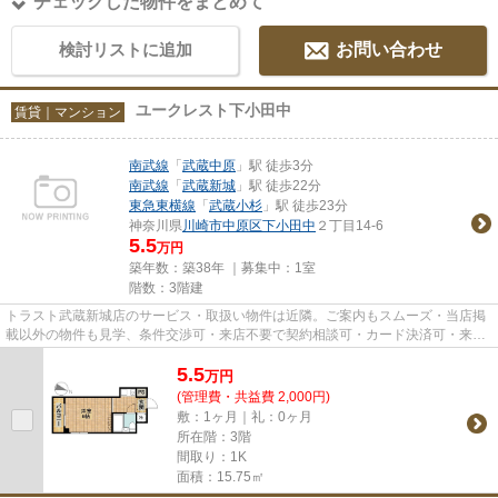
チェックした物件をまとめて
検討リストに追加
お問い合わせ
ユークレスト下小田中
賃貸｜マンション
南武線
「
武蔵中原
」駅 徒歩3分
南武線
「
武蔵新城
」駅 徒歩22分
東急東横線
「
武蔵小杉
」駅 徒歩23分
神奈川県
川崎市中原区
下小田中
２丁目14-6
5.5
万円
築年数：築38年 ｜募集中：
1室
階数：3階建
トラスト武蔵新城店のサービス・取扱い物件は近隣。ご案内もスムーズ・当店掲
載以外の物件も見学、条件交渉可・来店不要で契約相談可・カード決済可・来店
時無料駐車場有（要電話予約...
5.5
万
円
(管理費・共益費 2,000円)
敷：1ヶ月｜礼：0ヶ月
所在階：3階
間取り：1K
面積：15.75㎡