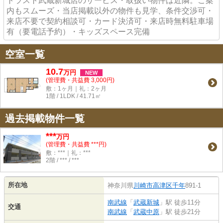
トラスト武蔵新城店のサービス・取扱い物件は近隣。ご案
内もスムーズ・当店掲載以外の物件も見学、条件交渉可・
来店不要で契約相談可・カード決済可・来店時無料駐車場
有（要電話予約）・キッズスペース完備
空室一覧
10.7
万
円
NEW
(管理費・共益費 3,000円)
敷：1ヶ月｜礼：2ヶ月
1階 / 1LDK / 41.71㎡
過去掲載物件一覧
***
万円
(管理費・共益費 ***円)
敷：***｜礼：***
2階 / *** / ***
所在地
神奈川県
川崎市高津区
千年
891-1
南武線
「
武蔵新城
」駅 徒歩11分
交通
南武線
「
武蔵中原
」駅 徒歩21分