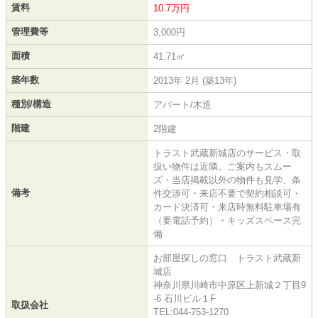
賃料
10.7万円
管理費等
3,000円
面積
41.71㎡
築年数
2013年 2月 (築13年)
種別/構造
アパート/木造
階建
2階建
トラスト武蔵新城店のサービス・取
扱い物件は近隣。ご案内もスムー
ズ・当店掲載以外の物件も見学、条
備考
件交渉可・来店不要で契約相談可・
カード決済可・来店時無料駐車場有
（要電話予約）・キッズスペース完
備
お部屋探しの窓口 トラスト武蔵新
城店
神奈川県川崎市中原区上新城２丁目9
-6 石川ビル１F
取扱会社
TEL:044-753-1270