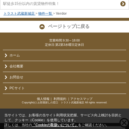
駅徒歩15分以内の賃貸物件特集！
トラスト武蔵新城店
>
物件一覧
>
Verdor
ページトップに戻る
営業時間:9:30～18:00
定休日:第2第3水曜日定休日
ホーム
会社概要
お問合せ
PCサイト
個人情報
｜
利用規約
｜
アクセスマップ
Copyright(c) お部屋探しの窓口 トラスト武蔵新城店 All rights reserved.
当サイトでは、お客様の当サイト利用状況把握、サービス向上検討を目的と
して、クッキー（Cookie）を使用しています。
詳しくは、当社の
「Cookieの取扱いについて」
をご確認ください。