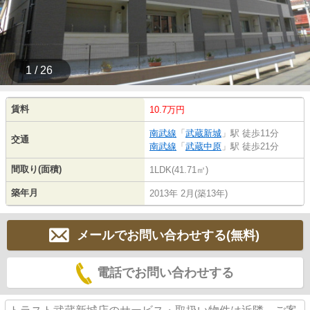
1 / 26
賃料
10.7万円
南武線
「
武蔵新城
」駅 徒歩11分
交通
南武線
「
武蔵中原
」駅 徒歩21分
間取り(面積)
1LDK(41.71㎡)
築年月
2013年 2月(築13年)
メールでお問い合わせする(無料)
電話でお問い合わせする