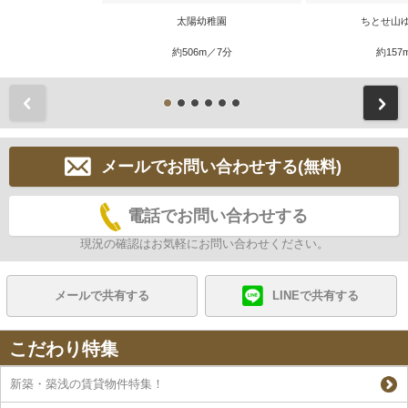
太陽幼稚園
ちとせ山
約506m／7分
約157
前
メールでお問い合わせする(無料)
電話でお問い合わせする
現況の確認はお気軽にお問い合わせください。
メールで共有する
LINEで共有する
こだわり特集
新築・築浅の賃貸物件特集！