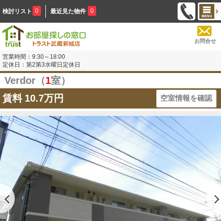
0
0
検討リスト
最近見た物件
お問合せ
営業時間：9:30～18:00
定休日：第2第3水曜日定休日
Verdor（
1
室）
賃料
10.7万円
空室情報を確認