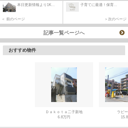
本日更新情報より1K...
子育てに最適！保育...
＜ 前のページ
＞次のページ
記事一覧ページへ
おすすめ物件
Ｄａｋｏｔａ二子新地
ラビー
6.8万円
15.