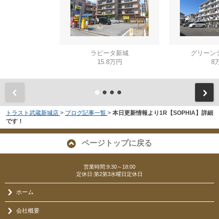
ラビータ新城
グリーン
15.8万円
8
トラスト武蔵新城店
>
ブログ記事一覧
>
本日更新情報より1R【SOPHIA】詳細
です！
ページトップに戻る
営業時間:9:30～18:00
定休日:第2第3水曜日定休日
ホーム
会社概要