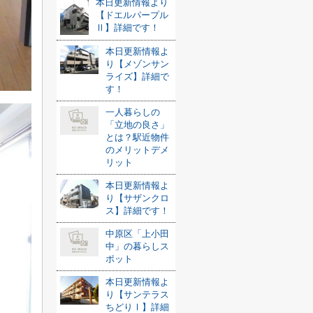
本日更新情報より
【ドエルパープル
Ⅱ】詳細です！
本日更新情報よ
り【メゾンサン
ライズ】詳細で
す！
一人暮らしの
「立地の良さ」
とは？駅近物件
のメリットデメ
リット
本日更新情報よ
り【サザンクロ
ス】詳細です！
中原区「上小田
中」の暮らしス
ポット
本日更新情報よ
り【サンテラス
ちどりⅠ】詳細