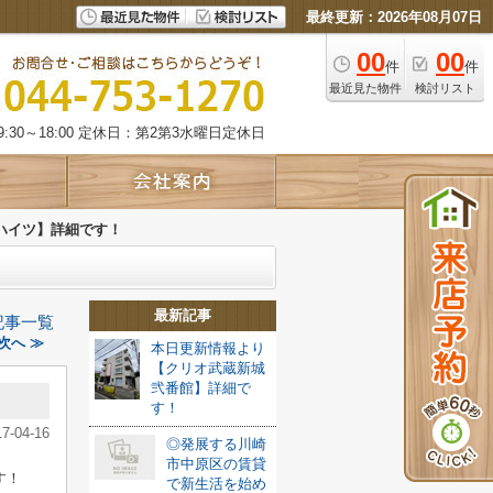
最終更新：2026年08月07日
00
00
件
件
最近見た物件
検討リスト
:30～18:00 定休日：第2第3水曜日定休日
ハイツ】詳細です！
最新記事
記事一覧
次へ ≫
本日更新情報より
【クリオ武蔵新城
弐番館】詳細で
す！
17-04-16
◎発展する川崎
市中原区の賃貸
す！
で新生活を始め