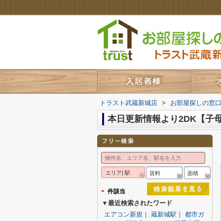
トラスト武蔵新城店
>
お部屋探しの窓
本日更新情報より2DK【子
エリア| 駅
賃料
面積
-
件該当
▼最近検索されたワード
エアコン新規
｜
蔵新城駅
｜
都市ガ