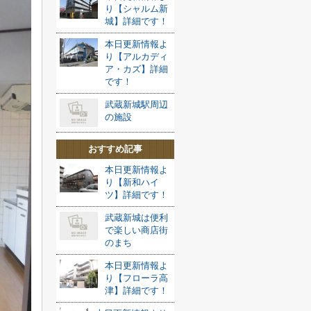
り【シャルム新
城】詳細です！
本日更新情報よ
り【アルカディ
ア・カズ】詳細
です！
武蔵新城駅周辺
の施設
おすすめ記事
本日更新情報よ
り【新和ハイ
ツ】詳細です！
武蔵新城は便利
で楽しい商店街
のまち
本日更新情報よ
り【フローラ高
津】詳細です！