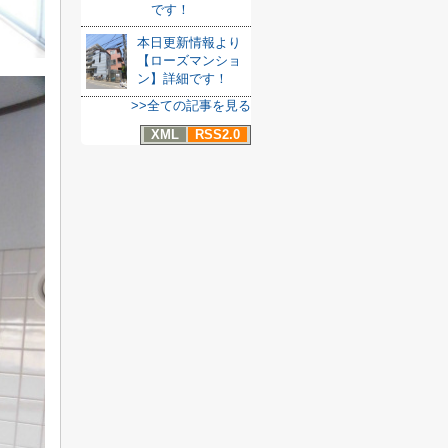
です！
本日更新情報より
【ローズマンショ
ン】詳細です！
>>全ての記事を見る
XML
RSS2.0