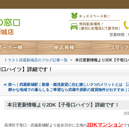
営業時間：9
口 トラスト武蔵新城店のブログ記事一覧
>
本日更新情報より2DK【子母口
母口ハイツ】詳細です！
≪ 前へ｜武蔵新城駅｜新築・築浅賃貸に住む嬉しい3つのメリットとは
静かな地域での暮らしをご希望なら武蔵中原駅の賃貸物件がおすすめ｜
本日更新情報より2DK【子母口ハイツ】詳細です！
20
2DKマンション
高津区子母口・武蔵新城駅より徒歩15分に立地の
で