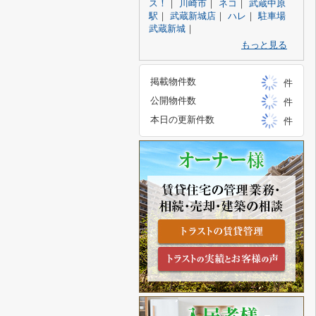
ス！
｜
川崎市
｜
ネコ
｜
武蔵中原
駅
｜
武蔵新城店
｜
ハレ
｜
駐車場
武蔵新城
｜
もっと見る
掲載物件数
件
公開物件数
件
本日の更新件数
件