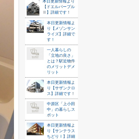
本日更新情報より
【ドエルパープル
Ⅱ】詳細です！
本日更新情報よ
り【メゾンサン
ライズ】詳細で
す！
一人暮らしの
「立地の良さ」
とは？駅近物件
のメリットデメ
リット
本日更新情報よ
り【サザンクロ
ス】詳細です！
中原区「上小田
中」の暮らしス
ポット
本日更新情報よ
り【サンテラス
ちどりⅠ】詳細