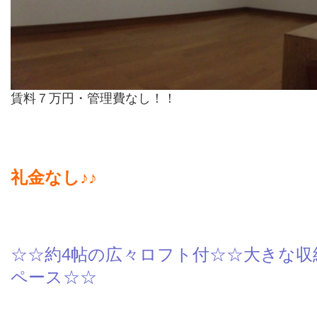
賃料７万円・管理費なし！！
礼金なし♪♪
☆☆約4帖の広々ロフト付☆☆
大きな収
ペース☆☆