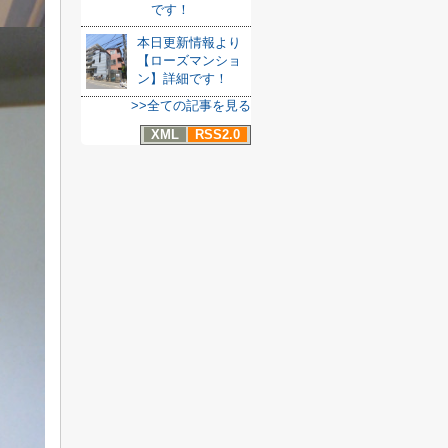
です！
本日更新情報より
【ローズマンショ
ン】詳細です！
>>全ての記事を見る
XML
RSS2.0