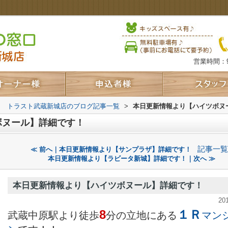
営業時間：9
口 トラスト武蔵新城店のブログ記事一覧
>
本日更新情報より【ハイツボヌ
ボヌール】詳細です！
記事一覧
≪ 前へ｜本日更新情報より【サンプラザ】詳細です！
本日更新情報より【ラビータ新城】詳細です！｜次へ ≫
本日更新情報より【ハイツボヌール】詳細です！
20
8
１Ｒ
武蔵中原駅より徒歩
分の立地にある
マン