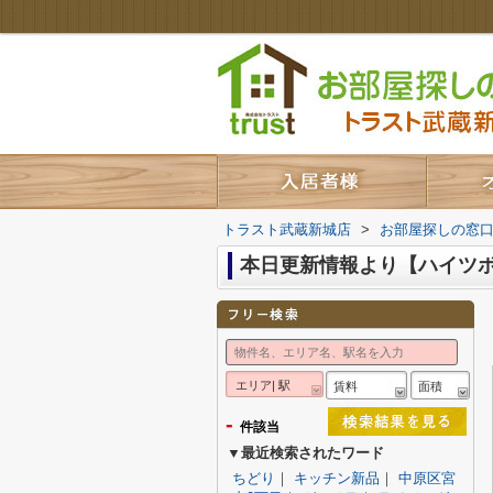
トラスト武蔵新城店
>
お部屋探しの窓
本日更新情報より【ハイツ
エリア| 駅
賃料
面積
-
件該当
▼最近検索されたワード
ちどり
｜
キッチン新品
｜
中原区宮