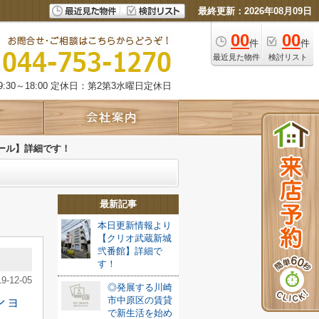
最終更新：2026年08月09日
00
00
件
件
最近見た物件
検討リスト
:30～18:00 定休日：第2第3水曜日定休日
ール】詳細です！
最新記事
本日更新情報より
【クリオ武蔵新城
弐番館】詳細で
す！
19-12-05
◎発展する川崎
ショ
市中原区の賃貸
で新生活を始め