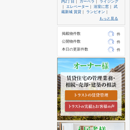
内2丁目
｜
ガーベラ
｜
ライジング
｜
エレベーター
｜
浴室に窓
｜
武
蔵新城 賃貸
｜
ランピオン
｜
もっと見る
掲載物件数
件
公開物件数
件
本日の更新件数
件