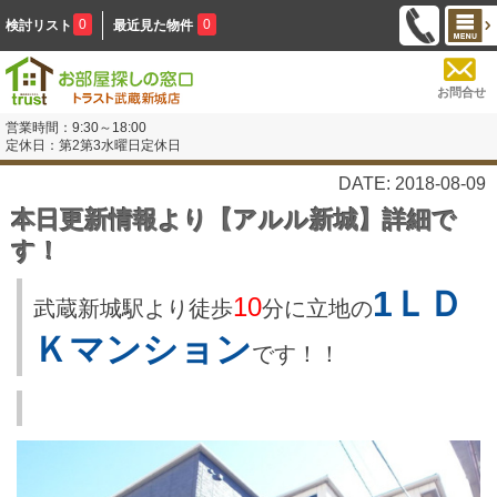
0
0
検討リスト
最近見た物件
お問合せ
営業時間：9:30～18:00
定休日：第2第3水曜日定休日
DATE: 2018-08-09
本日更新情報より【アルル新城】詳細で
す！
1ＬＤ
10
武蔵新城駅より徒歩
分に立地の
Ｋマンション
です！！