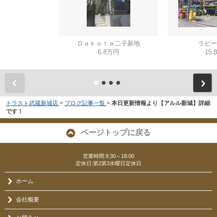
Ｄａｋｏｔａ二子新地
ラビー
6.8万円
15.
トラスト武蔵新城店
>
ブログ記事一覧
>
本日更新情報より【アルル新城】詳細
です！
ページトップに戻る
営業時間:9:30～18:00
定休日:第2第3水曜日定休日
ホーム
会社概要