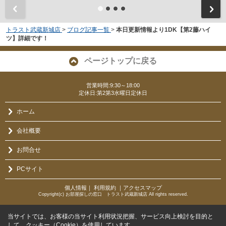
トラスト武蔵新城店
>
ブログ記事一覧
>
本日更新情報より1DK【第2藤ハイ
ツ】詳細です！
ページトップに戻る
営業時間:9:30～18:00
定休日:第2第3水曜日定休日
ホーム
会社概要
お問合せ
PCサイト
個人情報
｜
利用規約
｜
アクセスマップ
Copyright(c) お部屋探しの窓口 トラスト武蔵新城店 All rights reserved.
当サイトでは、お客様の当サイト利用状況把握、サービス向上検討を目的と
して、クッキー（Cookie）を使用しています。