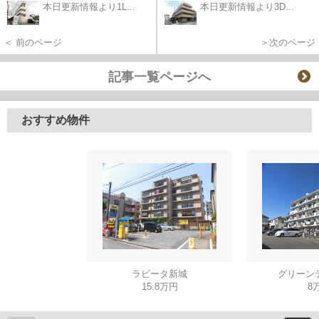
本日更新情報より1L...
本日更新情報より3D...
＜ 前のページ
＞次のページ
記事一覧ページへ
おすすめ物件
ラビータ新城
グリーン
15.8万円
8