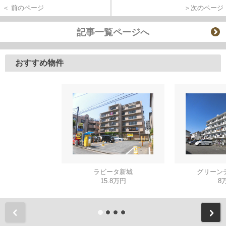
＜ 前のページ
＞次のページ
記事一覧ページへ
おすすめ物件
ラビータ新城
グリーン
15.8万円
8