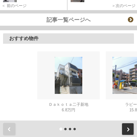
＜ 前のページ
＞次のページ
記事一覧ページへ
おすすめ物件
Ｄａｋｏｔａ二子新地
ラビー
6.8万円
15.