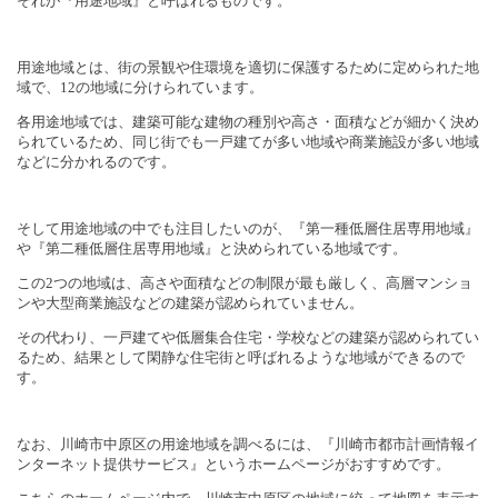
それが『用途地域』と呼ばれるものです。
用途地域とは、街の景観や住環境を適切に保護するために定められた地
域で、
12
の地域に分けられています。
各用途地域では、建築可能な建物の種別や高さ・面積などが細かく決め
られているため、同じ街でも一戸建てが多い地域や商業施設が多い地域
などに分かれるのです。
そして用途地域の中でも注目したいのが、『第一種低層住居専用地域』
や『第二種低層住居専用地域』と決められている地域です。
この
2
つの地域は、高さや面積などの制限が最も厳しく、高層マンショ
ンや大型商業施設などの建築が認められていません。
その代わり、一戸建てや低層集合住宅・学校などの建築が認められてい
るため、結果として閑静な住宅街と呼ばれるような地域ができるので
す。
なお、川崎市中原区の用途地域を調べるには、『川崎市都市計画情報イ
ンターネット提供サービス』というホームページがおすすめです。