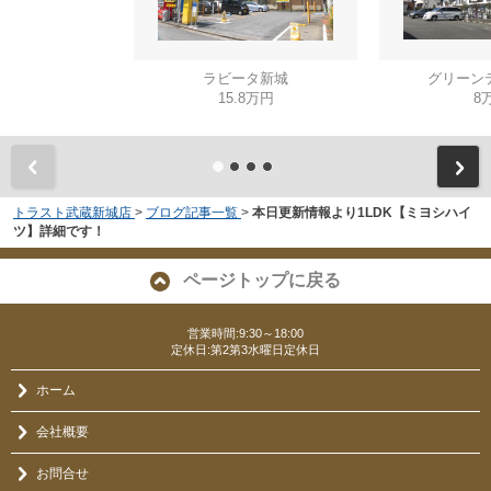
ラビータ新城
グリーン
15.8万円
8
トラスト武蔵新城店
>
ブログ記事一覧
>
本日更新情報より1LDK【ミヨシハイ
ツ】詳細です！
ページトップに戻る
営業時間:9:30～18:00
定休日:第2第3水曜日定休日
ホーム
会社概要
お問合せ