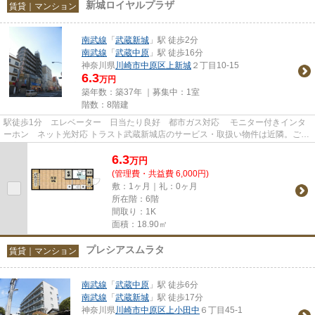
新城ロイヤルプラザ
賃貸｜マンション
南武線
「
武蔵新城
」駅 徒歩2分
南武線
「
武蔵中原
」駅 徒歩16分
神奈川県
川崎市中原区
上新城
２丁目10-15
6.3
万円
築年数：築37年 ｜募集中：
1室
階数：8階建
駅徒歩1分 エレベーター 日当たり良好 都市ガス対応 モニター付きインタ
ーホン ネット光対応 トラスト武蔵新城店のサービス・取扱い物件は近隣。ご案
内もスムーズ・当店掲載以外...
6.3
万
円
(管理費・共益費 6,000円)
敷：1ヶ月｜礼：0ヶ月
所在階：6階
間取り：1K
面積：18.90㎡
プレシアスムラタ
賃貸｜マンション
南武線
「
武蔵中原
」駅 徒歩6分
南武線
「
武蔵新城
」駅 徒歩17分
神奈川県
川崎市中原区
上小田中
６丁目45-1