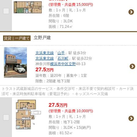
(管理費・共益費 15,000円)
敷：1ヶ月｜礼：1ヶ月
所在階：6階
間取り：3LDK
面積：71.24㎡
立野戸建
賃貸｜一戸建て
京浜東北線
「
山手
」駅 徒歩3分
京浜東北線
「
石川町
」駅 徒歩22分
神奈川県
横浜市中区
立野
48-13
27.5
万円
築年数：築20年 ｜募集中：
1室
階数：2階建 地下1階
トラスト武蔵新城店のサービス・条件交渉可・来店不要で契約相談可・カード決
済可・来店時無料駐車場有（要電話予約）・キッズスペース完備
27.5
万
円
(管理費・共益費 10,000円)
敷：1ヶ月｜礼：1ヶ月
所在階：地下1-2階
間取り：3LDK＋1S(納戸)
面積：81.52㎡