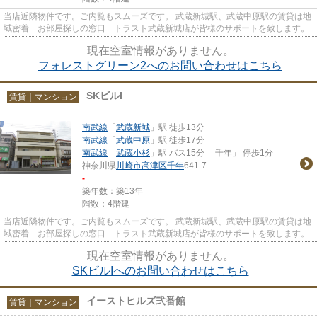
当店近隣物件です。ご内覧もスムーズです。 武蔵新城駅、武蔵中原駅の賃貸は地
域密着 お部屋探しの窓口 トラスト武蔵新城店が皆様のサポートを致します。
現在空室情報がありません。
フォレストグリーン2へのお問い合わせはこちら
SKビルI
賃貸｜マンション
南武線
「
武蔵新城
」駅 徒歩13分
南武線
「
武蔵中原
」駅 徒歩17分
南武線
「
武蔵小杉
」駅 バス15分 「千年」 停歩1分
神奈川県
川崎市高津区
千年
641-7
-
築年数：築13年
階数：4階建
当店近隣物件です。ご内覧もスムーズです。 武蔵新城駅、武蔵中原駅の賃貸は地
域密着 お部屋探しの窓口 トラスト武蔵新城店が皆様のサポートを致します。
現在空室情報がありません。
SKビルIへのお問い合わせはこちら
イーストヒルズ弐番館
賃貸｜マンション