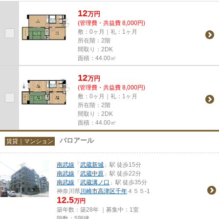
12
万
円
(管理費・共益費 8,000円)
敷：0ヶ月｜礼：1ヶ月
所在階：2階
間取り：2DK
面積：44.00㎡
12
万
円
(管理費・共益費 8,000円)
敷：0ヶ月｜礼：1ヶ月
所在階：2階
間取り：2DK
面積：44.00㎡
バロアール
賃貸｜マンション
南武線
「
武蔵新城
」駅 徒歩15分
南武線
「
武蔵中原
」駅 徒歩22分
南武線
「
武蔵溝ノ口
」駅 徒歩35分
神奈川県
川崎市高津区
千年
４５５-1
12.5
万円
築年数：築28年 ｜募集中：
1室
階数：5階建