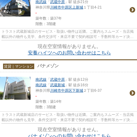
南武線
「
武蔵中原
」駅 徒歩21分
神奈川県
川崎市中原区
上新城
１丁目4-21
-
築年数：築37年
階数：3階建
トラスト武蔵新城店のサービス・取扱い物件は近隣。ご案内もスムーズ・当店掲
載以外の物件も見学、条件交渉可・来店不要で契約相談可・手数料等カード決済
可・来店時無料駐車場有（要...
現在空室情報がありません。
安養ハイツへのお問い合わせはこちら
パナメゾン
賃貸｜マンション
南武線
「
武蔵中原
」駅 徒歩12分
南武線
「
武蔵新城
」駅 徒歩16分
神奈川県
川崎市中原区
下新城
２丁目6-37
-
築年数：築14年
階数：3階建
トラスト武蔵新城店のサービス・取扱い物件は近隣。ご案内もスムーズ・当店掲
載以外の物件も見学、条件交渉可・来店不要で契約相談可・手数料等カード決済
可・来店時無料駐車場有（要...
現在空室情報がありません。
パナメゾンへのお問い合わせはこちら