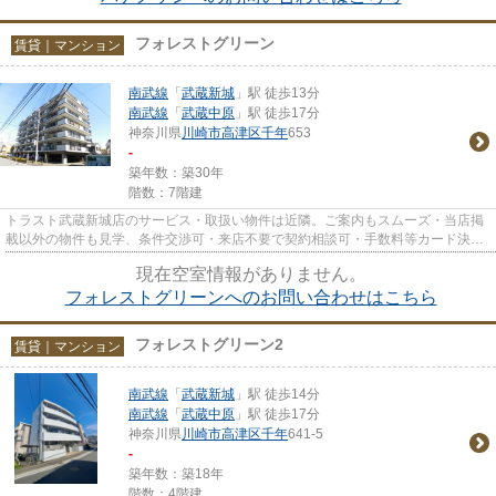
フォレストグリーン
賃貸｜マンション
南武線
「
武蔵新城
」駅 徒歩13分
南武線
「
武蔵中原
」駅 徒歩17分
神奈川県
川崎市高津区
千年
653
-
築年数：築30年
階数：7階建
トラスト武蔵新城店のサービス・取扱い物件は近隣。ご案内もスムーズ・当店掲
載以外の物件も見学、条件交渉可・来店不要で契約相談可・手数料等カード決済
可・来店時無料駐車場有（要...
現在空室情報がありません。
フォレストグリーンへのお問い合わせはこちら
フォレストグリーン2
賃貸｜マンション
南武線
「
武蔵新城
」駅 徒歩14分
南武線
「
武蔵中原
」駅 徒歩17分
神奈川県
川崎市高津区
千年
641-5
-
築年数：築18年
階数：4階建