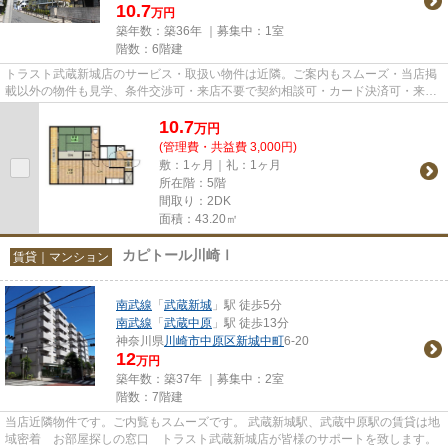
10.7
万円
築年数：築36年 ｜募集中：
1室
階数：6階建
トラスト武蔵新城店のサービス・取扱い物件は近隣。ご案内もスムーズ・当店掲
載以外の物件も見学、条件交渉可・来店不要で契約相談可・カード決済可・来店
時無料駐車場有（要電話予約...
10.7
万
円
(管理費・共益費 3,000円)
敷：1ヶ月｜礼：1ヶ月
所在階：5階
間取り：2DK
面積：43.20㎡
カピトール川崎Ⅰ
賃貸｜マンション
南武線
「
武蔵新城
」駅 徒歩5分
南武線
「
武蔵中原
」駅 徒歩13分
神奈川県
川崎市中原区
新城中町
6-20
12
万円
築年数：築37年 ｜募集中：
2室
階数：7階建
当店近隣物件です。ご内覧もスムーズです。 武蔵新城駅、武蔵中原駅の賃貸は地
域密着 お部屋探しの窓口 トラスト武蔵新城店が皆様のサポートを致します。