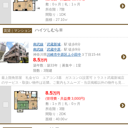
敷：0ヶ月｜礼：1ヶ月
所在階：7階
間取り：1DK
面積：27.10㎡
ハイツしむらⅢ
賃貸｜マンション
南武線
「
武蔵新城
」駅 徒歩8分
南武線
「
武蔵中原
」駅 徒歩9分
神奈川県
川崎市中原区
上小田中
３丁目15-44
8.5
万円
築年数：築33年 ｜募集中：
1室
階数：3階建
最上階角部屋 礼金ゼロ エアコン3基 ガスコンロ設置可 トラスト武蔵新城店
のサービス・取扱い物件は近隣。ご案内もスムーズ・当店掲載以外の物件も見
学、条件交渉可・来店不要で契...
8.5
万
円
(管理費・共益費 3,000円)
敷：1ヶ月｜礼：0ヶ月
所在階：3階
間取り：2DK
面積：40.00㎡