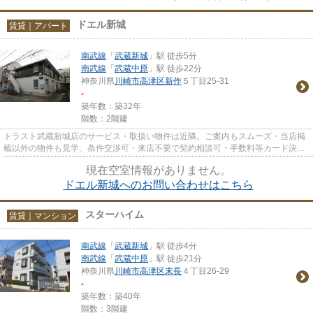
ドエル新城
賃貸｜アパート
南武線
「
武蔵新城
」駅 徒歩5分
南武線
「
武蔵中原
」駅 徒歩22分
神奈川県
川崎市高津区
新作
５丁目25-31
-
築年数：築32年
階数：2階建
トラスト武蔵新城店のサービス・取扱い物件は近隣。ご案内もスムーズ・当店掲
載以外の物件も見学、条件交渉可・来店不要で契約相談可・手数料等カード決済
可・来店時無料駐車場有（要...
現在空室情報がありません。
ドエル新城へのお問い合わせはこちら
スターハイム
賃貸｜マンション
南武線
「
武蔵新城
」駅 徒歩4分
南武線
「
武蔵中原
」駅 徒歩21分
神奈川県
川崎市高津区
末長
４丁目26-29
-
築年数：築40年
階数：3階建