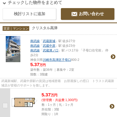
チェックした物件をまとめて
検討リストに追加
お問い合わせ
クリスタル高津
賃貸｜マンション
南武線
「
武蔵新城
」駅 徒歩27分
南武線
「
武蔵中原
」駅 徒歩23分
南武線
「
武蔵溝ノ口
」駅 バス17分 「子母口住宅前」 停
歩2分
神奈川県
川崎市高津区
子母口
800-2
5.37
万円
築年数：築36年 ｜募集中：
2室
階数：3階建
武蔵新城駅、武蔵中原駅の賃貸は地域密着 お部屋探しの窓口 トラスト武蔵新
城店が皆様のサポートを致します。
5.37
万
円
(管理費・共益費 1,300円)
敷：1ヶ月｜礼：1ヶ月
所在階：3階
間取り：1R