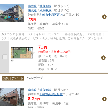
南武線
「
武蔵新城
」駅 徒歩17分
南武線
「
武蔵中原
」駅 徒歩15分
神奈川県
川崎市中原区
宮内
２丁目14-10
7
万円
築年数：築48年 ｜募集中：
1室
階数：2階建
ガスコンロ設置可 バストイレ別 バルコニー 各部屋収納あり 2階角部屋 ト
ラスト武蔵新城店のサービス・取扱い物件は近隣。ご案内もスムーズ・当店掲載
以外の物件も見学、条件交渉...
7
万
円
(管理費・共益費 1,000円)
敷：1ヶ月｜礼：0ヶ月
所在階：2階
間取り：2K
面積：33.00㎡
ベルポーチ
賃貸｜アパート
南武線
「
武蔵新城
」駅 徒歩5分
神奈川県
川崎市高津区
新作
５丁目21-10
8.2
万円
築年数：築18年 ｜募集中：
1室
階数：2階建