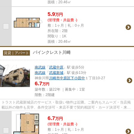
面積：20.46㎡
5.9
万
円
(管理費・共益費 -)
敷：1ヶ月｜礼：0ヶ月
所在階：2階
間取り：1K
面積：20.46㎡
パインクレスト川崎
賃貸｜アパート
南武線
「
武蔵中原
」駅 徒歩5分
南武線
「
武蔵新城
」駅 徒歩13分
神奈川県
川崎市中原区
下小田中
１丁目10-27
6.7
万円
築年数：築22年 ｜募集中：
1室
階数：2階建
トラスト武蔵新城店のサービス・取扱い物件は近隣。ご案内もスムーズ・当店掲
載以外の物件も見学、条件交渉可・来店不要で契約相談可・カード決済可・来店
時無料駐車場有（要電話予約...
6.7
万
円
(管理費・共益費 -)
敷：1ヶ月｜礼：1ヶ月