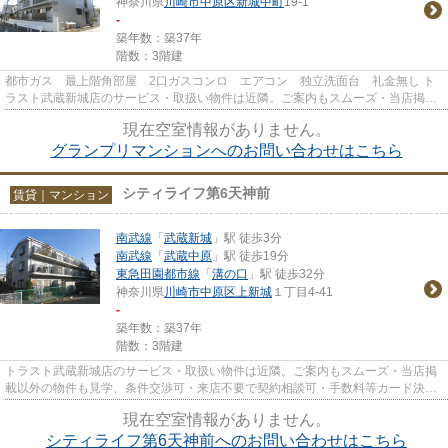
神奈川県
川崎市中原区
新城中町
19-1
-
築年数：築37年
階数：3階建
都市ガス 最上階角部屋 2口ガスコンロ エアコン 独立洗面台 礼金無し ト
ラスト武蔵新城店のサービス・取扱い物件は近隣。ご案内もスムーズ・当店掲載
以外の物件も見学、条件交渉...
現在空室情報がありません。
グランプリマンションへのお問い合わせはこちら
シティライフ第6天神前
賃貸｜マンション
南武線
「
武蔵新城
」駅 徒歩3分
南武線
「
武蔵中原
」駅 徒歩19分
東急田園都市線
「
溝の口
」駅 徒歩32分
神奈川県
川崎市中原区
上新城
１丁目4-41
-
築年数：築37年
階数：3階建
トラスト武蔵新城店のサービス・取扱い物件は近隣。ご案内もスムーズ・当店掲
載以外の物件も見学、条件交渉可・来店不要で契約相談可・手数料等カード決済
可・来店時無料駐車場有（要...
現在空室情報がありません。
シティライフ第6天神前へのお問い合わせはこちら