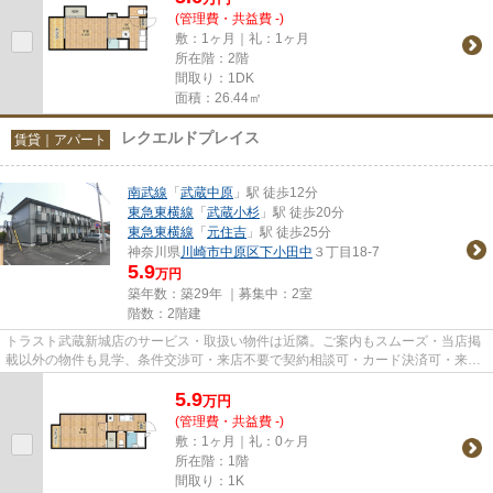
(管理費・共益費 -)
敷：1ヶ月｜礼：1ヶ月
所在階：2階
間取り：1DK
面積：26.44㎡
レクエルドプレイス
賃貸｜アパート
南武線
「
武蔵中原
」駅 徒歩12分
東急東横線
「
武蔵小杉
」駅 徒歩20分
東急東横線
「
元住吉
」駅 徒歩25分
神奈川県
川崎市中原区
下小田中
３丁目18-7
5.9
万円
築年数：築29年 ｜募集中：
2室
階数：2階建
トラスト武蔵新城店のサービス・取扱い物件は近隣。ご案内もスムーズ・当店掲
載以外の物件も見学、条件交渉可・来店不要で契約相談可・カード決済可・来店
時無料駐車場有（要電話予約...
5.9
万
円
(管理費・共益費 -)
敷：1ヶ月｜礼：0ヶ月
所在階：1階
間取り：1K