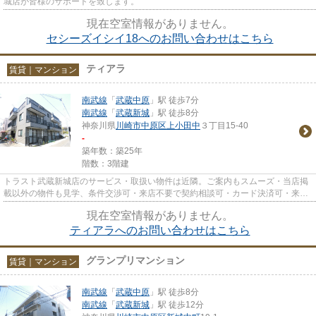
城店が皆様のサポートを致します。
現在空室情報がありません。
セシーズイシイ18へのお問い合わせはこちら
ティアラ
賃貸｜マンション
南武線
「
武蔵中原
」駅 徒歩7分
南武線
「
武蔵新城
」駅 徒歩8分
神奈川県
川崎市中原区
上小田中
３丁目15-40
-
築年数：築25年
階数：3階建
トラスト武蔵新城店のサービス・取扱い物件は近隣。ご案内もスムーズ・当店掲
載以外の物件も見学、条件交渉可・来店不要で契約相談可・カード決済可・来店
時無料駐車場有（要電話予約...
現在空室情報がありません。
ティアラへのお問い合わせはこちら
グランプリマンション
賃貸｜マンション
南武線
「
武蔵中原
」駅 徒歩8分
南武線
「
武蔵新城
」駅 徒歩12分