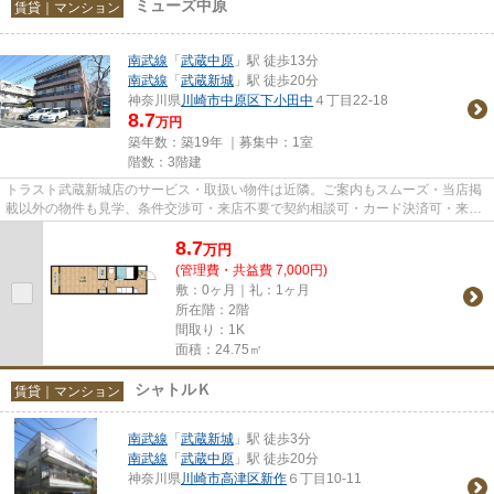
ミューズ中原
賃貸｜マンション
南武線
「
武蔵中原
」駅 徒歩13分
南武線
「
武蔵新城
」駅 徒歩20分
神奈川県
川崎市中原区
下小田中
４丁目22-18
8.7
万円
築年数：築19年 ｜募集中：
1室
階数：3階建
トラスト武蔵新城店のサービス・取扱い物件は近隣。ご案内もスムーズ・当店掲
載以外の物件も見学、条件交渉可・来店不要で契約相談可・カード決済可・来店
時無料駐車場有（要電話予約...
8.7
万
円
(管理費・共益費 7,000円)
敷：0ヶ月｜礼：1ヶ月
所在階：2階
間取り：1K
面積：24.75㎡
シャトルＫ
賃貸｜マンション
南武線
「
武蔵新城
」駅 徒歩3分
南武線
「
武蔵中原
」駅 徒歩20分
神奈川県
川崎市高津区
新作
６丁目10-11