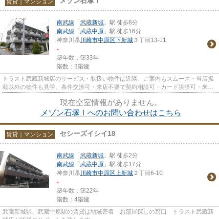
メゾン石塚Ⅰ
賃貸｜マンション
南武線
「
武蔵新城
」駅 徒歩8分
南武線
「
武蔵中原
」駅 徒歩16分
神奈川県
川崎市中原区
下新城
３丁目13-11
-
築年数：築33年
階数：3階建
トラスト武蔵新城店のサービス・取扱い物件は近隣。ご案内もスムーズ・当店掲
載以外の物件も見学、条件交渉可・来店不要で契約相談可・カード決済可・来店
時無料駐車場有（要電話予約...
現在空室情報がありません。
メゾン石塚Ⅰへのお問い合わせはこちら
セシーズイシイ18
賃貸｜マンション
南武線
「
武蔵新城
」駅 徒歩2分
南武線
「
武蔵中原
」駅 徒歩17分
神奈川県
川崎市中原区
上新城
２丁目6-10
-
築年数：築22年
階数：4階建
武蔵新城駅、武蔵中原駅の賃貸は地域密着 お部屋探しの窓口 トラスト武蔵新