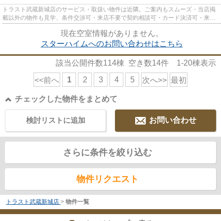
トラスト武蔵新城店のサービス・取扱い物件は近隣。ご案内もスムーズ・当店掲
載以外の物件も見学、条件交渉可・来店不要で契約相談可・カード決済可・来店
時無料駐車場有（要電話予約...
現在空室情報がありません。
スターハイムへのお問い合わせはこちら
該当公開件数
114
棟 空き数
14
件
1-20
棟表示
1
2
3
4
5
<<前へ
次へ>>
最初
チェックした物件をまとめて
検討リストに追加
お問い合わせ
さらに条件を絞り込む
物件リクエスト
トラスト武蔵新城店
>
物件一覧