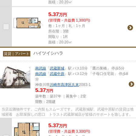
面積：20.20㎡
5.37
万
円
(管理費・共益費 1,300円)
敷：1ヶ月｜礼：1ヶ月
所在階：3階
間取り：1R
面積：20.20㎡
ハイツイシハラ
賃貸｜アパート
南武線
「
武蔵新城
」駅 バス10分 「鷹の巣橋」 停歩5分
南武線
「
武蔵中原
」駅 バス12分 「子母口住宅前」 停歩8
分
神奈川県
川崎市高津区
久末
2083-1
5.37
万円
築年数：築37年 ｜募集中：
2室
階数：2階建
当店近隣物件です。ご内覧もスムーズです。 武蔵新城駅、武蔵中原駅の賃貸は地
域密着 お部屋探しの窓口 トラスト武蔵新城店が皆様のサポートを致します。
5.37
万
円
(管理費・共益費 3,300円)