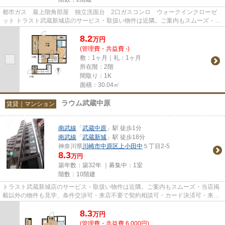
都市ガス 最上階角部屋 独立洗面台 2口ガスコンロ ウォークインクローゼ
ット トラスト武蔵新城店のサービス・取扱い物件は近隣。ご案内もスムーズ・当
店掲載以外の物件も見学、条...
8.2
万
円
(管理費・共益費 -)
敷：1ヶ月｜礼：1ヶ月
所在階：2階
間取り：1K
面積：30.04㎡
ラウム武蔵中原
賃貸｜マンション
南武線
「
武蔵中原
」駅 徒歩1分
南武線
「
武蔵新城
」駅 徒歩18分
神奈川県
川崎市中原区
上小田中
５丁目2-5
8.3
万円
築年数：築32年 ｜募集中：
1室
階数：10階建
トラスト武蔵新城店のサービス・取扱い物件は近隣。ご案内もスムーズ・当店掲
載以外の物件も見学、条件交渉可・来店不要で契約相談可・カード決済可・来店
時無料駐車場有（要電話予約...
8.3
万
円
(管理費・共益費 6,000円)