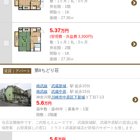
敷：1ヶ月｜礼：0ヶ月
所在階：1階
間取り：1K
面積：27.30㎡
5.37
万
円
(管理費・共益費 3,300円)
敷：1ヶ月｜礼：0ヶ月
所在階：2階
間取り：1K
面積：27.30㎡
第8ちどり荘
賃貸｜アパート
南武線
「
武蔵新城
」駅 徒歩10分
南武線
「
武蔵中原
」駅 徒歩15分
神奈川県
川崎市中原区
下新城
３丁目7-13
5.6
万円
築年数：築46年 ｜募集中：
1室
階数：2階建
当店近隣物件です。ご内覧もスムーズです。 武蔵新城駅、武蔵中原駅の賃貸は地
域密着 お部屋探しの窓口 トラスト武蔵新城店が皆様のサポートを致します。
5.6
万
円