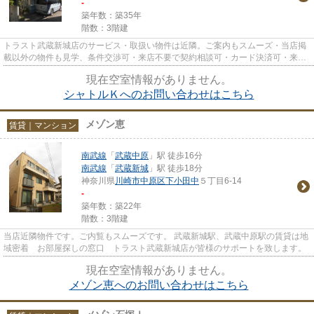
-
築年数：築35年
階数：3階建
トラスト武蔵新城店のサービス・取扱い物件は近隣。ご案内もスムーズ・当店掲
載以外の物件も見学、条件交渉可・来店不要で契約相談可・カード決済可・来店
時無料駐車場有（要電話予約...
現在空室情報がありません。
シャトルＫへのお問い合わせはこちら
メゾン恵
賃貸｜マンション
南武線
「
武蔵中原
」駅 徒歩16分
南武線
「
武蔵新城
」駅 徒歩18分
神奈川県
川崎市中原区
下小田中
５丁目6-14
-
築年数：築22年
階数：3階建
当店近隣物件です。ご内覧もスムーズです。 武蔵新城駅、武蔵中原駅の賃貸は地
域密着 お部屋探しの窓口 トラスト武蔵新城店が皆様のサポートを致します。
現在空室情報がありません。
メゾン恵へのお問い合わせはこちら