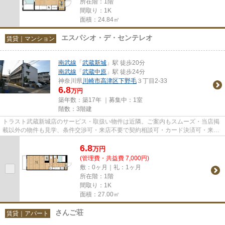
所在階：1階
間取り：1K
面積：24.84㎡
エスパシオ・デ・センテレオ
賃貸｜マンション
南武線
「
武蔵新城
」駅 徒歩20分
南武線
「
武蔵中原
」駅 徒歩24分
神奈川県
川崎市高津区
下野毛
３丁目2-33
6.8
万円
築年数：築17年 ｜募集中：
1室
階数：3階建
トラスト武蔵新城店のサービス・取扱い物件は近隣。ご案内もスムーズ・当店掲
載以外の物件も見学、条件交渉可・来店不要で契約相談可・カード決済可・来店
時無料駐車場有（要電話予約...
6.8
万
円
(管理費・共益費 7,000円)
敷：0ヶ月｜礼：1ヶ月
所在階：1階
間取り：1K
面積：27.00㎡
さんご荘
賃貸｜アパート