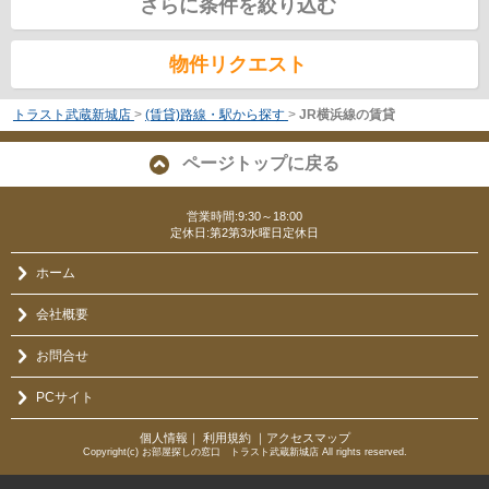
さらに条件を絞り込む
物件リクエスト
トラスト武蔵新城店
>
(賃貸)路線・駅から探す
>
JR横浜線の賃貸
ページトップに戻る
営業時間:9:30～18:00
定休日:第2第3水曜日定休日
ホーム
会社概要
お問合せ
PCサイト
個人情報
｜
利用規約
｜
アクセスマップ
Copyright(c) お部屋探しの窓口 トラスト武蔵新城店 All rights reserved.