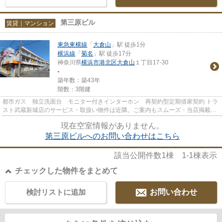
第三原ビル
賃貸｜マンション
東急東横線
「
大倉山
」駅 徒歩1分
横浜線
「
菊名
」駅 徒歩17分
神奈川県
横浜市港北区
大倉山
１丁目17-30
-
築年数：築43年
階数：3階建
都市ガス 独立洗面台 モニター付きインターホン 再契約型定期借家契約 トラ
スト武蔵新城店のサービス・取扱い物件は近隣。ご案内もスムーズ・当店掲載以
外の物件も見学、条件交渉可...
現在空室情報がありません。
第三原ビルへのお問い合わせはこちら
該当公開件数
1
棟
1-1
棟表示
チェックした物件をまとめて
検討リストに追加
お問い合わせ