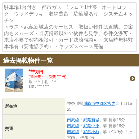
駐車場1台付き 都市ガス 1フロア1世帯 オートロッ
ク ウッドデッキ 収納豊富 駐輪場あり システムキッ
チン
トラスト武蔵新城店のサービス・取扱い物件は近隣。ご案
内もスムーズ・当店掲載以外の物件も見学、条件交渉可・
来店不要で契約相談可・カード決済相談可・来店時無料駐
車場有（要電話予約）・キッズスペース完備
過去掲載物件一覧
***
万円
(管理費・共益費 ***円)
敷：***｜礼：***
1階 / *** / ***
神奈川県
川崎市中原区
宮内
２丁目16-
所在地
25
南武線
「
武蔵新城
」駅 徒歩15分
南武線
「
武蔵中原
」駅 徒歩16分
交通
南武線
「
武蔵小杉
」駅 バス9分 「上
宮内」 停歩2分