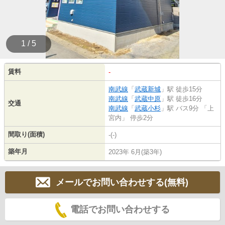
1 / 5
賃料
-
南武線
「
武蔵新城
」駅 徒歩15分
南武線
「
武蔵中原
」駅 徒歩16分
交通
南武線
「
武蔵小杉
」駅 バス9分 「上
宮内」 停歩2分
間取り(面積)
-(-)
築年月
2023年 6月(築3年)
メールでお問い合わせする(無料)
電話でお問い合わせする