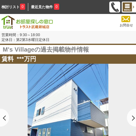
0
0
検討リスト
最近見た物件
お問合せ
営業時間：9:30～18:00
定休日：第2第3水曜日定休日
M's Villageの過去掲載物件情報
賃料
***
万円