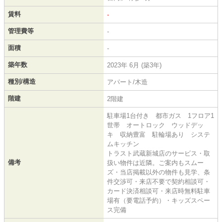
賃料
-
管理費等
-
面積
-
築年数
2023年 6月 (築3年)
種別/構造
アパート/木造
階建
2階建
駐車場1台付き 都市ガス 1フロア1
世帯 オートロック ウッドデッ
キ 収納豊富 駐輪場あり システ
ムキッチン
トラスト武蔵新城店のサービス・取
備考
扱い物件は近隣。ご案内もスムー
ズ・当店掲載以外の物件も見学、条
件交渉可・来店不要で契約相談可・
カード決済相談可・来店時無料駐車
場有（要電話予約）・キッズスペー
ス完備