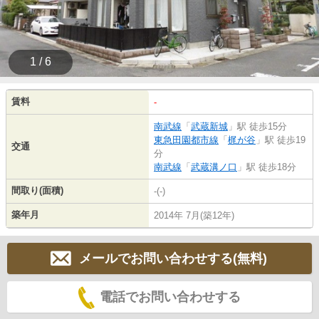
1 / 6
賃料
-
南武線
「
武蔵新城
」駅 徒歩15分
東急田園都市線
「
梶が谷
」駅 徒歩19
交通
分
南武線
「
武蔵溝ノ口
」駅 徒歩18分
間取り(面積)
-(-)
築年月
2014年 7月(築12年)
メールでお問い合わせする(無料)
電話でお問い合わせする