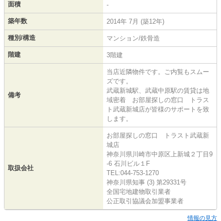
面積
-
築年数
2014年 7月 (築12年)
種別/構造
マンション/鉄骨造
階建
3階建
当店近隣物件です。ご内覧もスムー
ズです。
武蔵新城駅、武蔵中原駅の賃貸は地
備考
域密着 お部屋探しの窓口 トラス
ト武蔵新城店が皆様のサポートを致
します。
お部屋探しの窓口 トラスト武蔵新
城店
神奈川県川崎市中原区上新城２丁目9
-6 石川ビル１F
取扱会社
TEL:044-753-1270
神奈川県知事 (3) 第29331号
全国宅地建物取引業者
公正取引協議会加盟事業者
情報の見方