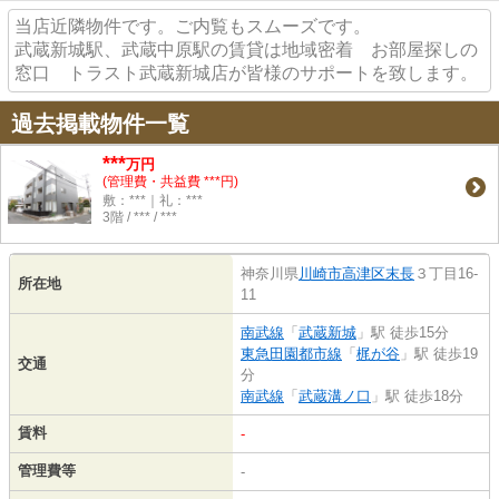
当店近隣物件です。ご内覧もスムーズです。
武蔵新城駅、武蔵中原駅の賃貸は地域密着 お部屋探しの
窓口 トラスト武蔵新城店が皆様のサポートを致します。
過去掲載物件一覧
***
万円
(管理費・共益費 ***円)
敷：***｜礼：***
3階 / *** / ***
神奈川県
川崎市高津区
末長
３丁目16-
所在地
11
南武線
「
武蔵新城
」駅 徒歩15分
東急田園都市線
「
梶が谷
」駅 徒歩19
交通
分
南武線
「
武蔵溝ノ口
」駅 徒歩18分
賃料
-
管理費等
-