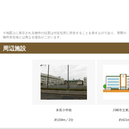
※地図上に表示される物件の位置は付近住所に所在することを表すものであり、実際の
物件所在地とは異なる場合がございます。
周辺施設
末長小学校
川崎市立東
約158m／2分
約421