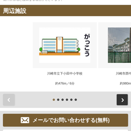
周辺施設
川崎市立下小田中小学校
川崎市西
約476m／6分
約980
前
メールでお問い合わせする(無料)