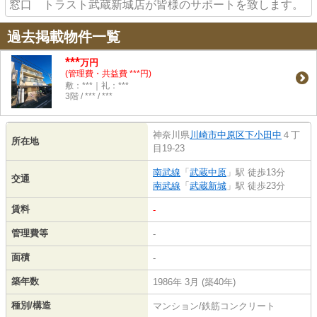
窓口 トラスト武蔵新城店が皆様のサポートを致します。
過去掲載物件一覧
***
万円
(管理費・共益費 ***円)
敷：***｜礼：***
3階 / *** / ***
神奈川県
川崎市中原区
下小田中
４丁
所在地
目19-23
南武線
「
武蔵中原
」駅 徒歩13分
交通
南武線
「
武蔵新城
」駅 徒歩23分
賃料
-
管理費等
-
面積
-
築年数
1986年 3月 (築40年)
種別/構造
マンション/鉄筋コンクリート