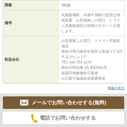
階建
3階建
武蔵新城駅、武蔵中原駅の賃貸は地
域密着 お部屋探しの窓口 トラス
備考
ト武蔵新城店が皆様のサポートを致
します。
お部屋探しの窓口 トラスト武蔵新
城店
神奈川県川崎市中原区上新城２丁目9
-6 石川ビル１F
取扱会社
TEL:044-753-1270
神奈川県知事 (3) 第29331号
全国宅地建物取引業者
公正取引協議会加盟事業者
情報の見方
メールでお問い合わせする(無料)
電話でお問い合わせする