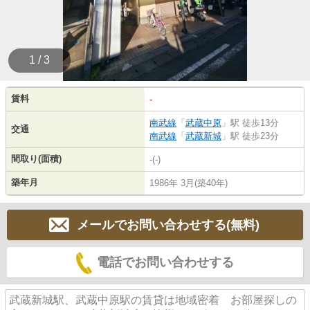
1 / 3
賃料
-
南武線
「
武蔵中原
」駅 徒歩13分
交通
南武線
「
武蔵新城
」駅 徒歩23分
間取り(面積)
-(-)
築年月
1986年 3月(築40年)
メールでお問い合わせする(無料)
電話でお問い合わせする
武蔵新城駅、武蔵中原駅の賃貸は地域密着 お部屋探しの