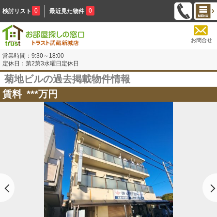
0
0
検討リスト
最近見た物件
お問合せ
営業時間：9:30～18:00
定休日：第2第3水曜日定休日
菊地ビルの過去掲載物件情報
賃料
***
万円