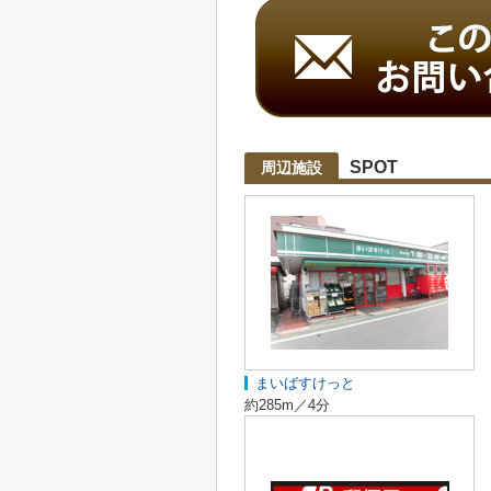
SPOT
周辺施設
まいばすけっと
約285m／4分