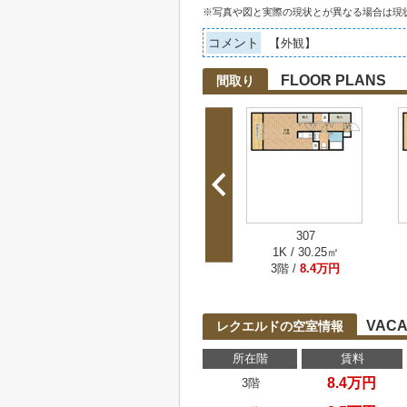
※写真や図と実際の現状とが異なる場合は現
コメント
【外観】
FLOOR PLANS
間取り
307
1K / 30.25㎡
3階 /
8.4万円
VACA
レクエルドの空室情報
所在階
賃料
8.4万円
3階