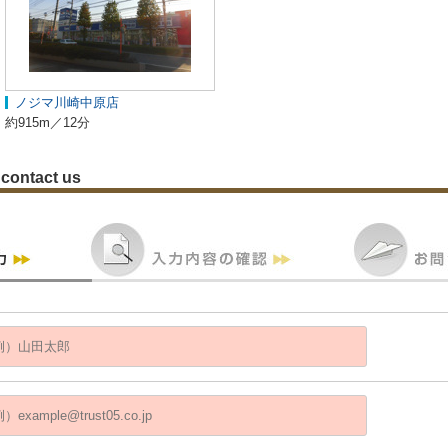
ノジマ川崎中原店
約915m／12分
contact us