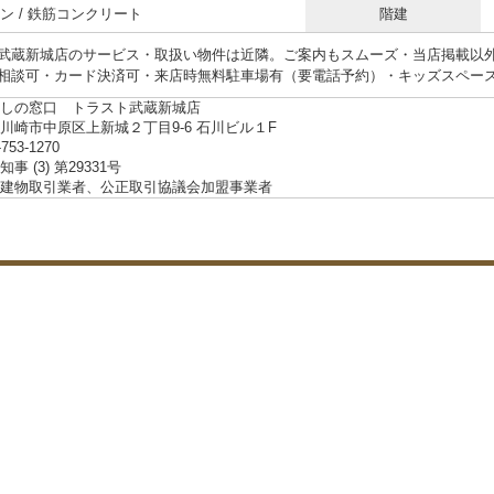
ン / 鉄筋コンクリート
階建
武蔵新城店のサービス・取扱い物件は近隣。ご案内もスムーズ・当店掲載以
相談可・カード決済可・来店時無料駐車場有（要電話予約）・キッズスペー
しの窓口 トラスト武蔵新城店
川崎市中原区上新城２丁目9-6 石川ビル１F
-753-1270
事 (3) 第29331号
建物取引業者、公正取引協議会加盟事業者