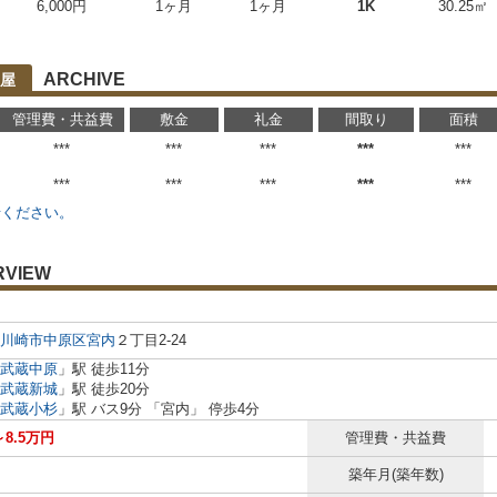
6,000円
1ヶ月
1ヶ月
1K
30.25㎡
ARCHIVE
屋
管理費・共益費
敷金
礼金
間取り
面積
***
***
***
***
***
***
***
***
***
***
せください。
RVIEW
川崎市中原区
宮内
２丁目2-24
武蔵中原
」駅 徒歩11分
武蔵新城
」駅 徒歩20分
武蔵小杉
」駅 バス9分 「宮内」 停歩4分
～8.5万円
管理費・共益費
築年月(築年数)