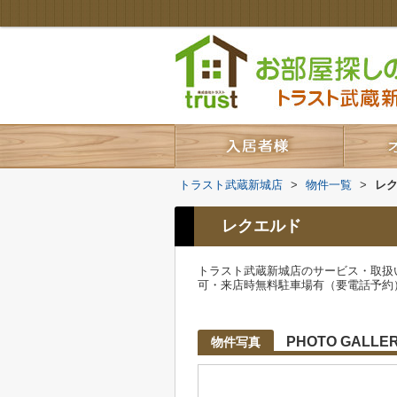
トラスト武蔵新城店
>
物件一覧
>
レ
レクエルド
トラスト武蔵新城店のサービス・取扱
可・来店時無料駐車場有（要電話予約
PHOTO GALLE
物件写真