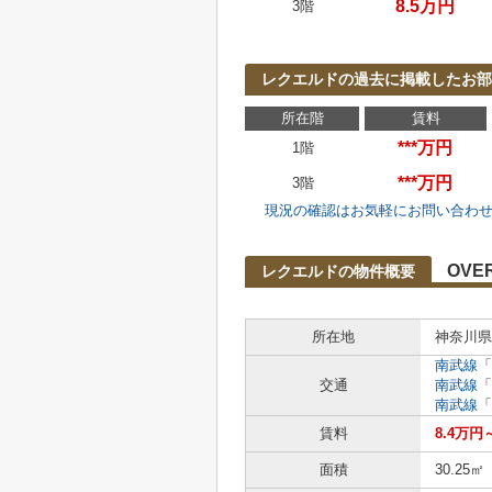
8.5万円
3階
レクエルドの過去に掲載したお部
所在階
賃料
***万円
1階
***万円
3階
現況の確認はお気軽にお問い合わ
OVE
レクエルドの物件概要
所在地
神奈川県
南武線
「
交通
南武線
「
南武線
「
賃料
8.4万円
面積
30.25㎡