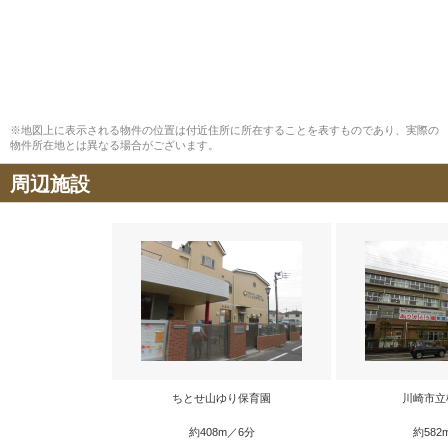
※地図上に表示される物件の位置は付近住所に所在することを表すものであり、実際の
物件所在地とは異なる場合がございます。
周辺施設
ちとせ山ゆり保育園
川崎市立
約408m／6分
約582