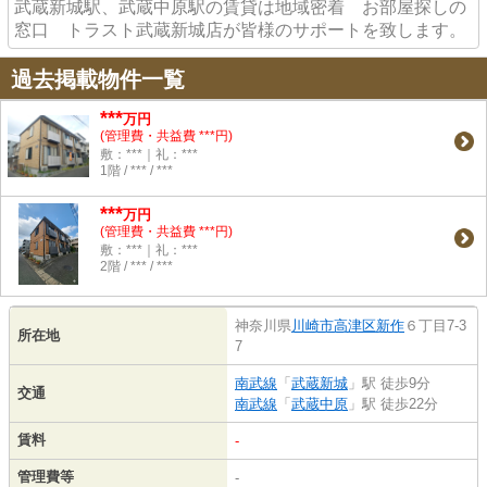
武蔵新城駅、武蔵中原駅の賃貸は地域密着 お部屋探しの
窓口 トラスト武蔵新城店が皆様のサポートを致します。
過去掲載物件一覧
***
万円
(管理費・共益費 ***円)
敷：***｜礼：***
1階 / *** / ***
***
万円
(管理費・共益費 ***円)
敷：***｜礼：***
2階 / *** / ***
神奈川県
川崎市高津区
新作
６丁目7-3
所在地
7
南武線
「
武蔵新城
」駅 徒歩9分
交通
南武線
「
武蔵中原
」駅 徒歩22分
賃料
-
管理費等
-