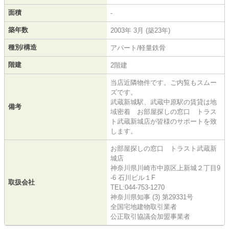
面積
-
築年数
2003年 3月 (築23年)
種別/構造
アパート/軽量鉄骨
階建
2階建
当店近隣物件です。ご内覧もスムー
ズです。
武蔵新城駅、武蔵中原駅の賃貸は地
備考
域密着 お部屋探しの窓口 トラス
ト武蔵新城店が皆様のサポートを致
します。
お部屋探しの窓口 トラスト武蔵新
城店
神奈川県川崎市中原区上新城２丁目9
-6 石川ビル１F
取扱会社
TEL:044-753-1270
神奈川県知事 (3) 第29331号
全国宅地建物取引業者
公正取引協議会加盟事業者