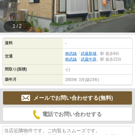
1 / 2
賃料
-
南武線
「
武蔵新城
」駅 徒歩9分
交通
南武線
「
武蔵中原
」駅 徒歩22分
間取り(面積)
-(-)
築年月
2003年 3月(築23年)
メールでお問い合わせする(無料)
電話でお問い合わせする
当店近隣物件です。ご内覧もスムーズです。