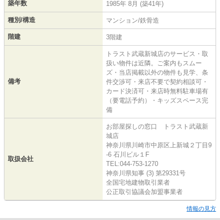
築年数
1985年 8月 (築41年)
種別/構造
マンション/鉄骨造
階建
3階建
トラスト武蔵新城店のサービス・取
扱い物件は近隣。ご案内もスムー
ズ・当店掲載以外の物件も見学、条
備考
件交渉可・来店不要で契約相談可・
カード決済可・来店時無料駐車場有
（要電話予約）・キッズスペース完
備
お部屋探しの窓口 トラスト武蔵新
城店
神奈川県川崎市中原区上新城２丁目9
-6 石川ビル１F
取扱会社
TEL:044-753-1270
神奈川県知事 (3) 第29331号
全国宅地建物取引業者
公正取引協議会加盟事業者
情報の見方