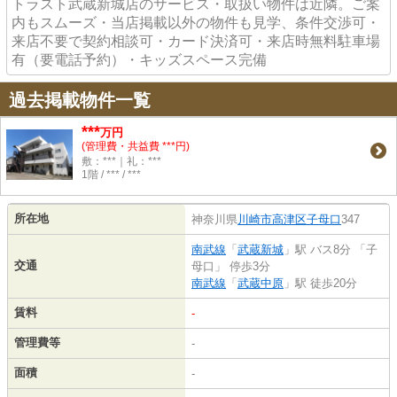
トラスト武蔵新城店のサービス・取扱い物件は近隣。ご案
内もスムーズ・当店掲載以外の物件も見学、条件交渉可・
来店不要で契約相談可・カード決済可・来店時無料駐車場
有（要電話予約）・キッズスペース完備
過去掲載物件一覧
***
万円
(管理費・共益費 ***円)
敷：***｜礼：***
1階 / *** / ***
所在地
神奈川県
川崎市高津区
子母口
347
南武線
「
武蔵新城
」駅 バス8分 「子
交通
母口」 停歩3分
南武線
「
武蔵中原
」駅 徒歩20分
賃料
-
管理費等
-
面積
-