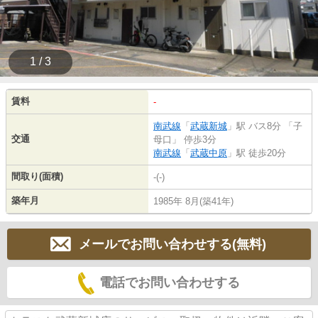
1 / 3
賃料
-
南武線
「
武蔵新城
」駅 バス8分 「子
交通
母口」 停歩3分
南武線
「
武蔵中原
」駅 徒歩20分
間取り(面積)
-(-)
築年月
1985年 8月(築41年)
メールでお問い合わせする(無料)
電話でお問い合わせする