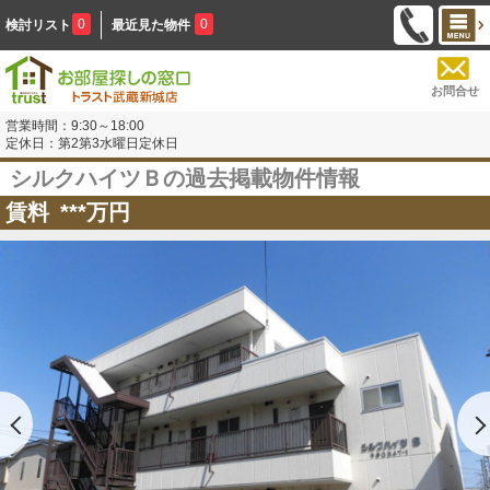
0
0
検討リスト
最近見た物件
お問合せ
営業時間：9:30～18:00
定休日：第2第3水曜日定休日
シルクハイツＢの過去掲載物件情報
賃料
***
万円