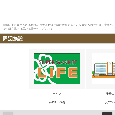
※地図上に表示される物件の位置は付近住所に所在することを表すものであり、実際の
物件所在地とは異なる場合がございます。
周辺施設
ライフ
子母口
約435m／6分
約783