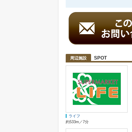
SPOT
周辺施設
ライフ
約533m／7分