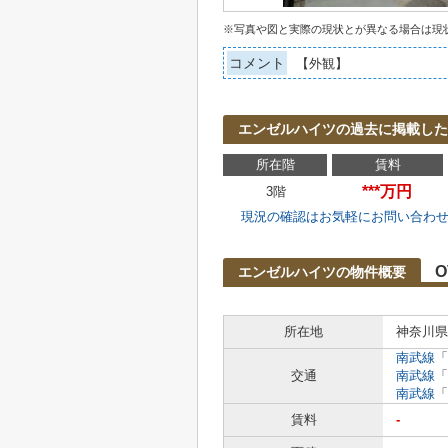
※写真や図と実際の現状とが異なる場合は現
コメント
【外観】
エンゼルハイツの過去に掲載した
所在階
賃料
***万円
3階
現況の確認はお気軽にお問い合わ
O
エンゼルハイツの物件概要
所在地
神奈川県
南武線
「
交通
南武線
「
南武線
「
賃料
-