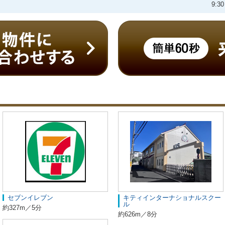
9:
セブンイレブン
キティインターナショナルスクー
ル
約327m／5分
約626m／8分