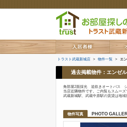
トラスト武蔵新城店
>
物件一覧
>
エ
過去掲載物件：エンゼル
角部屋2面採光 追炊きオートバス 
当店近隣物件です。ご内覧もスムーズ
武蔵新城駅、武蔵中原駅の賃貸は地域
PHOTO GALLE
物件写真