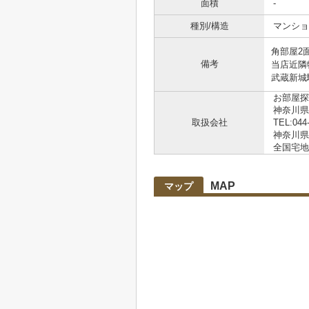
面積
-
種別/構造
マンショ
角部屋2
備考
当店近隣
武蔵新城
お部屋探
神奈川県
取扱会社
TEL:044
神奈川県知
全国宅地
MAP
マップ