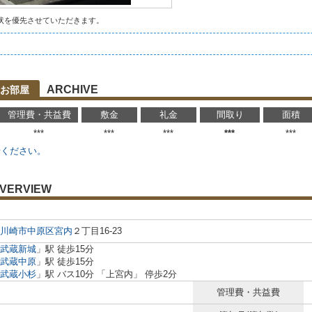
状を優先させていただきます。
ARCHIVE
お部屋
管理費・共益費
敷金
礼金
間取り
面積
***
***
***
***
***
せください。
VERVIEW
川崎市中原区
宮内
２丁目16-23
武蔵新城
」駅 徒歩15分
武蔵中原
」駅 徒歩15分
武蔵小杉
」駅 バス10分 「上宮内」 停歩2分
管理費・共益費