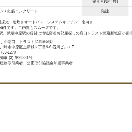
築年月(築年数)
ン / 鉄筋コンクリート
階建
面採光 追炊きオートバス システムキッチン 南向き
物件です。ご内覧もスムーズです。
駅、武蔵中原駅の賃貸は地域密着お部屋探しの窓口トラスト武蔵新城店が皆
しの窓口 トラスト武蔵新城店
川崎市中原区上新城２丁目9-6 石川ビル１F
-753-1270
事 (3) 第29331号
建物取引業者、公正取引協議会加盟事業者