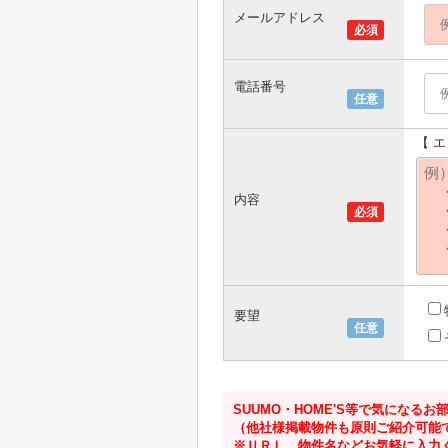
メールアドレス
必須
電話番号
任意
【 
内容
必須
要望
任意
SUUMO・HOME'S等で気にな
（他社様掲載物件も原則ご紹介可能
※ＵＲＬ、物件名などお気軽に入力