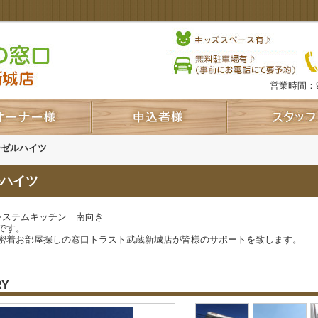
営業時間：9
ンゼルハイツ
ハイツ
システムキッチン 南向き
です。
密着お部屋探しの窓口トラスト武蔵新城店が皆様のサポートを致します。
RY