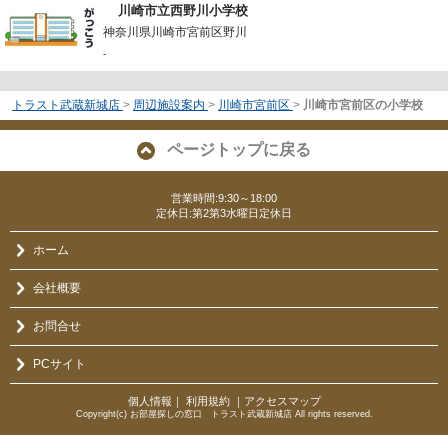
川崎市立西野川小学校
神奈川県川崎市宮前区野川
-
トラスト武蔵新城店
>
周辺施設案内
>
川崎市宮前区
>
川崎市宮前区の小学校
ページトップに戻る
営業時間:9:30～18:00
定休日:第2第3水曜日定休日
ホーム
会社概要
お問合せ
PCサイト
個人情報
｜
利用規約
｜
アクセスマップ
Copyright(c) お部屋探しの窓口 トラスト武蔵新城店 All rights reserved.