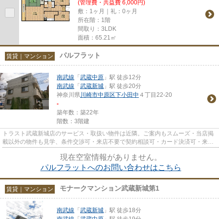
(管理費・共益費 6,000円)
敷：1ヶ月｜礼：0ヶ月
所在階：1階
間取り：3LDK
面積：65.21㎡
パルフラット
賃貸｜マンション
南武線
「
武蔵中原
」駅 徒歩12分
南武線
「
武蔵新城
」駅 徒歩20分
神奈川県
川崎市中原区
下小田中
４丁目22-20
-
築年数：築22年
階数：3階建
トラスト武蔵新城店のサービス・取扱い物件は近隣。ご案内もスムーズ・当店掲
載以外の物件も見学、条件交渉可・来店不要で契約相談可・カード決済可・来店
時無料駐車場有（要電話予約...
現在空室情報がありません。
パルフラットへのお問い合わせはこちら
モナークマンション武蔵新城第1
賃貸｜マンション
南武線
「
武蔵新城
」駅 徒歩18分
南武線
「
武蔵中原
」駅 徒歩19分