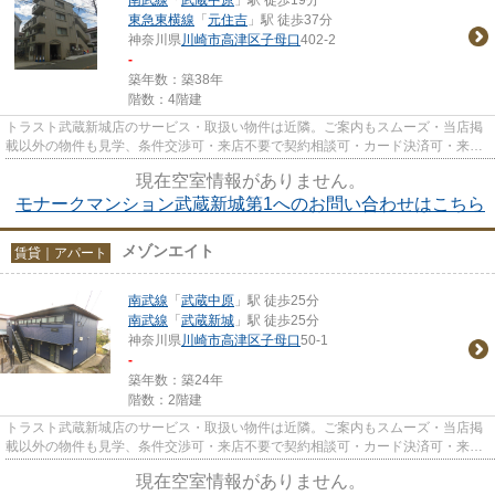
東急東横線
「
元住吉
」駅 徒歩37分
神奈川県
川崎市高津区
子母口
402-2
-
築年数：築38年
階数：4階建
トラスト武蔵新城店のサービス・取扱い物件は近隣。ご案内もスムーズ・当店掲
載以外の物件も見学、条件交渉可・来店不要で契約相談可・カード決済可・来店
時無料駐車場有（要電話予約...
現在空室情報がありません。
モナークマンション武蔵新城第1へのお問い合わせはこちら
メゾンエイト
賃貸｜アパート
南武線
「
武蔵中原
」駅 徒歩25分
南武線
「
武蔵新城
」駅 徒歩25分
神奈川県
川崎市高津区
子母口
50-1
-
築年数：築24年
階数：2階建
トラスト武蔵新城店のサービス・取扱い物件は近隣。ご案内もスムーズ・当店掲
載以外の物件も見学、条件交渉可・来店不要で契約相談可・カード決済可・来店
時無料駐車場有（要電話予約...
現在空室情報がありません。