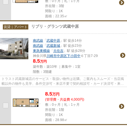
敷：0ヶ月｜礼：1ヶ月
所在階：3階
間取り：1K
面積：22.35㎡
リブリ・グランツ武蔵中原
賃貸｜アパート
南武線
「
武蔵中原
」駅 徒歩14分
南武線
「
武蔵新城
」駅 徒歩23分
東急東横線
「
元住吉
」駅 徒歩28分
神奈川県
川崎市中原区
下小田中
６丁目7-29
8.5
万円
築年数：築10年 ｜募集中：
1室
階数：3階建
トラスト武蔵新城店のサービス・取扱い物件は近隣。ご案内もスムーズ・当店掲
載以外の物件も見学、条件交渉可・来店不要で契約相談可・カード決済可・来店
時無料駐車場有（要電話予約...
8.5
万
円
(管理費・共益費 4,000円)
敷：0ヶ月｜礼：1ヶ月
所在階：1階
間取り：1K
面積：28.98㎡