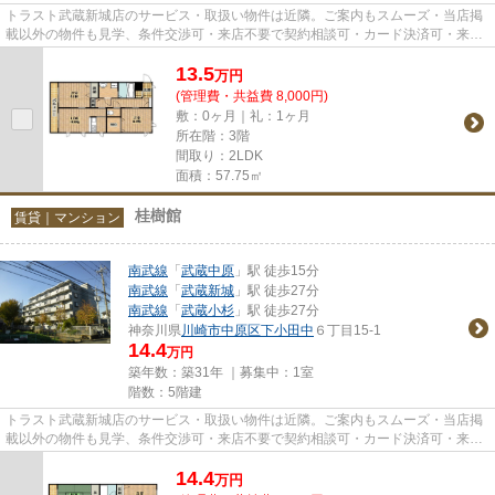
トラスト武蔵新城店のサービス・取扱い物件は近隣。ご案内もスムーズ・当店掲
載以外の物件も見学、条件交渉可・来店不要で契約相談可・カード決済可・来店
時無料駐車場有（要電話予約...
13.5
万
円
(管理費・共益費 8,000円)
敷：0ヶ月｜礼：1ヶ月
所在階：3階
間取り：2LDK
面積：57.75㎡
桂樹館
賃貸｜マンション
南武線
「
武蔵中原
」駅 徒歩15分
南武線
「
武蔵新城
」駅 徒歩27分
南武線
「
武蔵小杉
」駅 徒歩27分
神奈川県
川崎市中原区
下小田中
６丁目15-1
14.4
万円
築年数：築31年 ｜募集中：
1室
階数：5階建
トラスト武蔵新城店のサービス・取扱い物件は近隣。ご案内もスムーズ・当店掲
載以外の物件も見学、条件交渉可・来店不要で契約相談可・カード決済可・来店
時無料駐車場有（要電話予約...
14.4
万
円