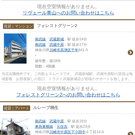
可・来店時無料駐車場有（要...
現在空室情報がありません。
リヴェール青山へのお問い合わせはこちら
フォレストグリーン2
賃貸｜マンション
南武線
「
武蔵新城
」駅 徒歩14分
南武線
「
武蔵中原
」駅 徒歩17分
神奈川県
川崎市高津区
千年
641-5
-
築年数：築18年
階数：4階建
当店近隣物件です。ご内覧もスムーズです。 武蔵新城駅、武蔵中原駅の賃貸は地
域密着 お部屋探しの窓口 トラスト武蔵新城店が皆様のサポートを致します。
現在空室情報がありません。
フォレストグリーン2へのお問い合わせはこちら
ルレーブ桐生
賃貸｜アパート
南武線
「
武蔵中原
」駅 徒歩16分
東急東横線
「
元住吉
」駅 徒歩23分
神奈川県
川崎市中原区
下小田中
６丁目14-6