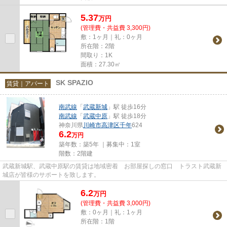
5.37
万
円
(管理費・共益費 3,300円)
敷：1ヶ月｜礼：0ヶ月
所在階：2階
間取り：1K
面積：27.30㎡
SK SPAZIO
賃貸｜アパート
南武線
「
武蔵新城
」駅 徒歩16分
南武線
「
武蔵中原
」駅 徒歩18分
神奈川県
川崎市高津区
千年
624
6.2
万円
築年数：築5年 ｜募集中：
1室
階数：2階建
武蔵新城駅、武蔵中原駅の賃貸は地域密着 お部屋探しの窓口 トラスト武蔵新
城店が皆様のサポートを致します。
6.2
万
円
(管理費・共益費 3,000円)
敷：0ヶ月｜礼：1ヶ月
所在階：1階