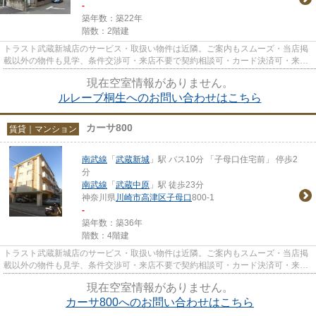
-
築年数：築22年
階数：2階建
トラスト武蔵新城店のサービス・取扱い物件は近隣。ご案内もスムーズ・当店掲
載以外の物件も見学、条件交渉可・来店不要で契約相談可・カード決済可・来店
時無料駐車場有（要電話予約...
現在空室情報がありません。
ルレーブ桐生へのお問い合わせはこちら
カーサ800
賃貸｜マンション
南武線
「
武蔵新城
」駅 バス10分 「子母口住宅前」 停歩2
分
南武線
「
武蔵中原
」駅 徒歩23分
神奈川県
川崎市高津区
子母口
800-1
-
築年数：築36年
階数：4階建
トラスト武蔵新城店のサービス・取扱い物件は近隣。ご案内もスムーズ・当店掲
載以外の物件も見学、条件交渉可・来店不要で契約相談可・カード決済可・来店
時無料駐車場有（要電話予約...
現在空室情報がありません。
カーサ800へのお問い合わせはこちら