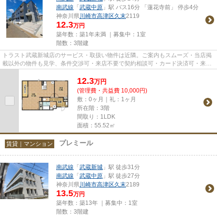
南武線
「
武蔵中原
」駅 バス16分 「蓮花寺前」 停歩4分
神奈川県
川崎市高津区
久末
2119
12.3
万円
築年数：築1年未満 ｜募集中：
1室
階数：3階建
トラスト武蔵新城店のサービス・取扱い物件は近隣。ご案内もスムーズ・当店掲
載以外の物件も見学、条件交渉可・来店不要で契約相談可・カード決済可・来店
時無料駐車場有（要電話予約...
12.3
万
円
(管理費・共益費 10,000円)
敷：0ヶ月｜礼：1ヶ月
所在階：3階
間取り：1LDK
面積：55.52㎡
プレミール
賃貸｜マンション
南武線
「
武蔵新城
」駅 徒歩31分
南武線
「
武蔵中原
」駅 徒歩27分
神奈川県
川崎市高津区
久末
2189
13.5
万円
築年数：築13年 ｜募集中：
1室
階数：3階建