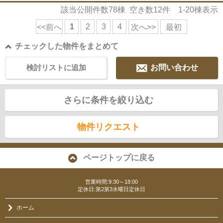
該当公開件数
78
棟 空き数
12
件
1-20
棟表示
1
2
3
4
<<前へ
次へ>>
最初
チェックした物件をまとめて
検討リストに追加
お問い合わせ
さらに条件を絞り込む
物件リクエスト
ページトップに戻る
営業時間:9:30～18:00
定休日:第2第3水曜日定休日
ホーム