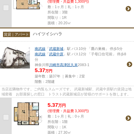
(管理費・共益費 1,300円)
敷：1ヶ月｜礼：1ヶ月
所在階：3階
間取り：1R
面積：20.20㎡
ハイツイシハラ
賃貸｜アパート
南武線
「
武蔵新城
」駅 バス10分 「鷹の巣橋」 停歩5分
南武線
「
武蔵中原
」駅 バス12分 「子母口住宅前」 停歩8
分
神奈川県
川崎市高津区
久末
2083-1
5.37
万円
築年数：築37年 ｜募集中：
2室
階数：2階建
当店近隣物件です。ご内覧もスムーズです。 武蔵新城駅、武蔵中原駅の賃貸は地
域密着 お部屋探しの窓口 トラスト武蔵新城店が皆様のサポートを致します。
5.37
万
円
(管理費・共益費 3,300円)
敷：1ヶ月｜礼：0ヶ月
所在階：1階
間取り：1K
面積：27.30㎡