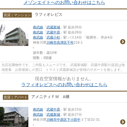
メゾンエイトへのお問い合わせはこちら
ラフィオレピス
賃貸｜マンション
南武線
「
武蔵新城
」駅 徒歩26分
南武線
「
武蔵中原
」駅 徒歩28分
南武線
「
武蔵小杉
」駅 バス14分 「能満寺」 停歩4分
神奈川県
川崎市高津区
千年
216-1
-
築年数：築10年
階数：3階建
当店近隣物件です。ご内覧もスムーズです。 武蔵新城駅、武蔵中原駅の賃貸は地
域密着 お部屋探しの窓口 トラスト武蔵新城店が皆様のサポートを致します。
現在空室情報がありません。
ラフィオレピスへのお問い合わせはこちら
アメニティＦＭ A棟
賃貸｜アパート
南武線
「
武蔵中原
」駅 徒歩15分
南武線
「
武蔵新城
」駅 徒歩27分
神奈川県
川崎市中原区
下小田中
３丁目32-31
-