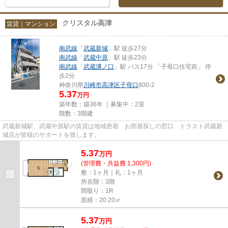
クリスタル高津
賃貸｜マンション
南武線
「
武蔵新城
」駅 徒歩27分
南武線
「
武蔵中原
」駅 徒歩23分
南武線
「
武蔵溝ノ口
」駅 バス17分 「子母口住宅前」 停
歩2分
神奈川県
川崎市高津区
子母口
800-2
5.37
万円
築年数：築36年 ｜募集中：
2室
階数：3階建
武蔵新城駅、武蔵中原駅の賃貸は地域密着 お部屋探しの窓口 トラスト武蔵新
城店が皆様のサポートを致します。
5.37
万
円
(管理費・共益費 1,300円)
敷：1ヶ月｜礼：1ヶ月
所在階：3階
間取り：1R
面積：20.20㎡
5.37
万
円