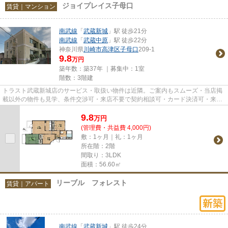
ジョイプレイス子母口
賃貸｜マンション
南武線
「
武蔵新城
」駅 徒歩21分
南武線
「
武蔵中原
」駅 徒歩22分
神奈川県
川崎市高津区
子母口
209-1
9.8
万円
築年数：築37年 ｜募集中：
1室
階数：3階建
トラスト武蔵新城店のサービス・取扱い物件は近隣。ご案内もスムーズ・当店掲
載以外の物件も見学、条件交渉可・来店不要で契約相談可・カード決済可・来店
時無料駐車場有（要電話予約...
9.8
万
円
(管理費・共益費 4,000円)
敷：1ヶ月｜礼：1ヶ月
所在階：2階
間取り：3LDK
面積：56.60㎡
リーブル フォレスト
賃貸｜アパート
南武線
「
武蔵新城
」駅 徒歩24分