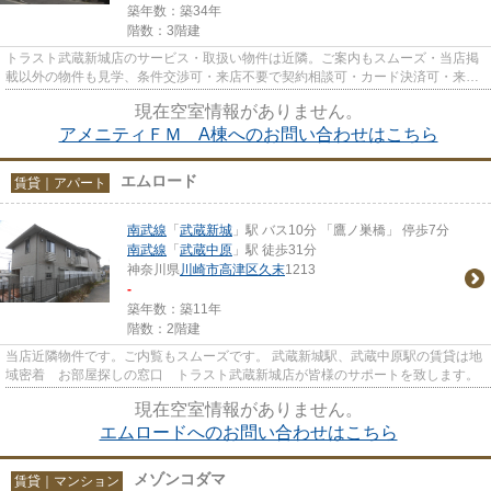
築年数：築34年
階数：3階建
トラスト武蔵新城店のサービス・取扱い物件は近隣。ご案内もスムーズ・当店掲
載以外の物件も見学、条件交渉可・来店不要で契約相談可・カード決済可・来店
時無料駐車場有（要電話予約...
現在空室情報がありません。
アメニティＦＭ A棟へのお問い合わせはこちら
エムロード
賃貸｜アパート
南武線
「
武蔵新城
」駅 バス10分 「鷹ノ巣橋」 停歩7分
南武線
「
武蔵中原
」駅 徒歩31分
神奈川県
川崎市高津区
久末
1213
-
築年数：築11年
階数：2階建
当店近隣物件です。ご内覧もスムーズです。 武蔵新城駅、武蔵中原駅の賃貸は地
域密着 お部屋探しの窓口 トラスト武蔵新城店が皆様のサポートを致します。
現在空室情報がありません。
エムロードへのお問い合わせはこちら
メゾンコダマ
賃貸｜マンション