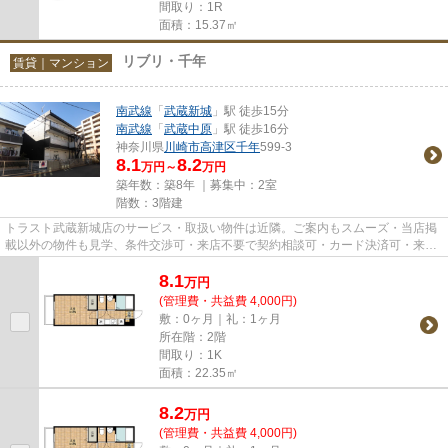
間取り：1R
面積：15.37㎡
リブリ・千年
賃貸｜マンション
南武線
「
武蔵新城
」駅 徒歩15分
南武線
「
武蔵中原
」駅 徒歩16分
神奈川県
川崎市高津区
千年
599-3
8.1
8.2
万円～
万円
築年数：築8年 ｜募集中：
2室
階数：3階建
トラスト武蔵新城店のサービス・取扱い物件は近隣。ご案内もスムーズ・当店掲
載以外の物件も見学、条件交渉可・来店不要で契約相談可・カード決済可・来店
時無料駐車場有（要電話予約...
8.1
万
円
(管理費・共益費 4,000円)
敷：0ヶ月｜礼：1ヶ月
所在階：2階
間取り：1K
面積：22.35㎡
8.2
万
円
(管理費・共益費 4,000円)