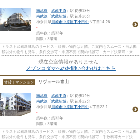
南武線
「
武蔵中原
」駅 徒歩13分
南武線
「
武蔵新城
」駅 徒歩26分
神奈川県
川崎市中原区
下小田中
６丁目14-26
-
築年数：築33年
階数：3階建
トラスト武蔵新城店のサービス・取扱い物件は近隣。ご案内もスムーズ・当店掲
載以外の物件も見学、条件交渉可・来店不要で契約相談可・カード決済可・来店
時無料駐車場有（要電話予約...
現在空室情報がありません。
メゾンコダマへのお問い合わせはこちら
リヴェール青山
賃貸｜マンション
南武線
「
武蔵中原
」駅 徒歩14分
南武線
「
武蔵新城
」駅 徒歩22分
神奈川県
川崎市中原区
下小田中
４丁目22-1
-
築年数：築32年
階数：3階建
トラスト武蔵新城店のサービス・取扱い物件は近隣。ご案内もスムーズ・当店掲
載以外の物件も見学、条件交渉可・来店不要で契約相談可・手数料等カード決済