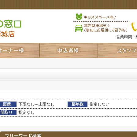
営業時間：9
面積
下限なし～上限なし
築年数
指定しない
間取り
指定なし
フリーワード検索