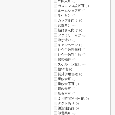
外国人可
(-)
ガスコンロ設置可
(-)
ルームシェア可
(-)
学生向け
(-)
カップル向け
(-)
女性向け
(-)
新婚さん向け
(-)
ファミリー向け
(-)
海が近い
(-)
キャンペーン
(-)
仲介手数料無料
(-)
仲介手数料半額
(-)
居抜物件
(-)
スケルトン渡し
(-)
旗竿地
(-)
賃貸併用住宅
(-)
重飲食可
(-)
重飲食不可
(-)
軽飲食可
(-)
飲食不可
(-)
２４時間利用可能
(-)
ダクトあり
(-)
視認性良好
(-)
即営業可
(-)