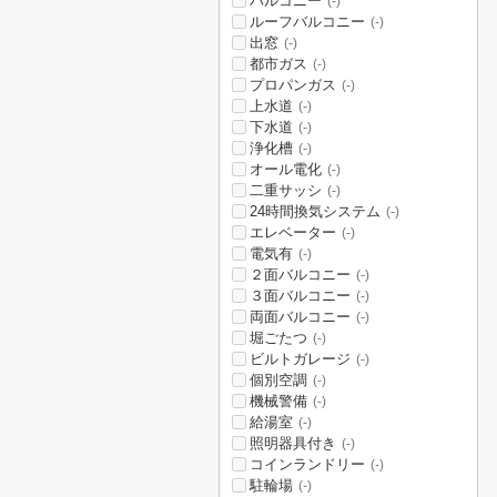
バルコニー
(-)
ルーフバルコニー
(-)
出窓
(-)
都市ガス
(-)
プロパンガス
(-)
上水道
(-)
下水道
(-)
浄化槽
(-)
オール電化
(-)
二重サッシ
(-)
24時間換気システム
(-)
エレベーター
(-)
電気有
(-)
２面バルコニー
(-)
３面バルコニー
(-)
両面バルコニー
(-)
堀ごたつ
(-)
ビルトガレージ
(-)
個別空調
(-)
機械警備
(-)
給湯室
(-)
照明器具付き
(-)
コインランドリー
(-)
駐輪場
(-)