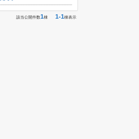
1
1-1
該当公開件数
棟
棟表示