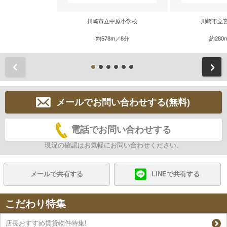
川崎市立中原小学校
川崎市立
約578m／8分
約280
前
メールでお問い合わせする(無料)
電話でお問い合わせする
現況の確認はお気軽にお問い合わせください。
メールで共有する
LINEで共有する
こだわり特集
店長おすすめ賃貸物件特集!