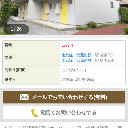
1 / 26
賃料
15万円
南武線
「
武蔵中原
」駅 徒歩5分
交通
南武線
「
武蔵新城
」駅 徒歩20分
間取り(面積)
1LDK(56.52㎡)
築年月
2008年 4月(築18年)
メールでお問い合わせする(無料)
電話でお問い合わせする