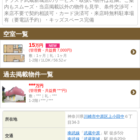
トラスト武蔵新城店のサービス・取扱い物件は近隣。ご案
内もスムーズ・当店掲載以外の物件も見学、条件交渉可・
来店不要で契約相談可・カード決済可・来店時無料駐車場
有（要電話予約）・キッズスペース完備
空室一覧
15
万
円
NEW
(管理費・共益費 7,000円)
敷：1ヶ月｜礼：1ヶ月
1-2階 / 1LDK / 56.52㎡
過去掲載物件一覧
***
万円
(管理費・共益費 ***円)
敷：***｜礼：***
1-2階 / *** / ***
神奈川県
川崎市中原区
上小田中
６丁
所在地
目34-3
南武線
「
武蔵中原
」駅 徒歩5分
交通
南武線
「
武蔵新城
」駅 徒歩20分