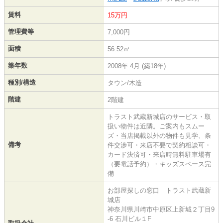
賃料
15万円
管理費等
7,000円
面積
56.52㎡
築年数
2008年 4月 (築18年)
種別/構造
タウン/木造
階建
2階建
トラスト武蔵新城店のサービス・取
扱い物件は近隣。ご案内もスムー
ズ・当店掲載以外の物件も見学、条
備考
件交渉可・来店不要で契約相談可・
カード決済可・来店時無料駐車場有
（要電話予約）・キッズスペース完
備
お部屋探しの窓口 トラスト武蔵新
城店
神奈川県川崎市中原区上新城２丁目9
-6 石川ビル１F