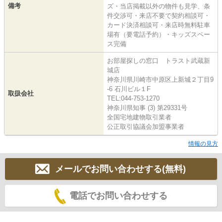
備考
ズ・当店掲載以外の物件も見学、条
件交渉可・来店不要で契約相談可・
カード決済相談可・来店時無料駐車
場有（要電話予約）・キッズスペー
ス完備
お部屋探しの窓口 トラスト武蔵新
城店
神奈川県川崎市中原区上新城２丁目9
-6 石川ビル１F
取扱会社
TEL:044-753-1270
神奈川県知事 (3) 第29331号
全国宅地建物取引業者
公正取引協議会加盟事業者
情報の見方
メールでお問い合わせする(無料)
電話でお問い合わせする