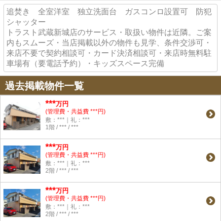
追焚き 全室洋室 独立洗面台 ガスコンロ設置可 防犯
シャッター
トラスト武蔵新城店のサービス・取扱い物件は近隣。ご案
内もスムーズ・当店掲載以外の物件も見学、条件交渉可・
来店不要で契約相談可・カード決済相談可・来店時無料駐
車場有（要電話予約）・キッズスペース完備
過去掲載物件一覧
***
万円
(管理費・共益費 ***円)
敷：***｜礼：***
1階 / *** / ***
***
万円
(管理費・共益費 ***円)
敷：***｜礼：***
2階 / *** / ***
***
万円
(管理費・共益費 ***円)
敷：***｜礼：***
2階 / *** / ***