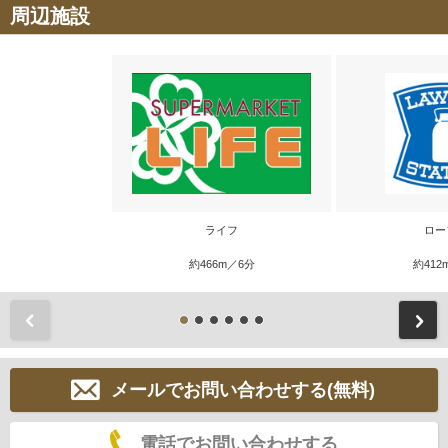
周辺施設
ライフ
ロー
約466m／6分
約412
前
メールでお問い合わせする(無料)
電話でお問い合わせする