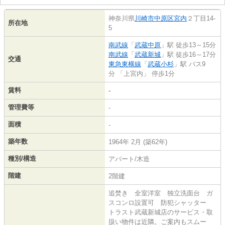
神奈川県
川崎市中原区
宮内
２丁目14-
所在地
5
南武線
「
武蔵中原
」駅 徒歩13～15分
南武線
「
武蔵新城
」駅 徒歩16～17分
交通
東急東横線
「
武蔵小杉
」駅 バス9
分 「上宮内」 停歩1分
賃料
-
管理費等
-
面積
-
築年数
1964年 2月 (築62年)
種別/構造
アパート/木造
階建
2階建
追焚き 全室洋室 独立洗面台 ガ
スコンロ設置可 防犯シャッター
トラスト武蔵新城店のサービス・取
扱い物件は近隣。ご案内もスムー