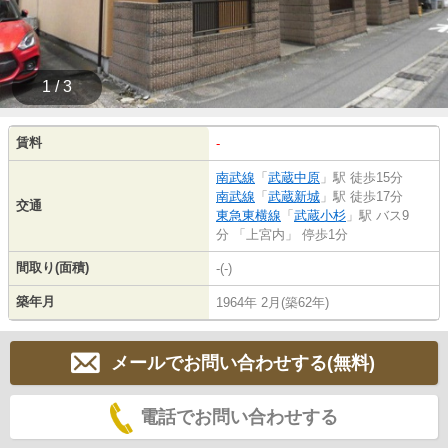
1 / 3
賃料
-
南武線
「
武蔵中原
」駅 徒歩15分
南武線
「
武蔵新城
」駅 徒歩17分
交通
東急東横線
「
武蔵小杉
」駅 バス9
分 「上宮内」 停歩1分
間取り(面積)
-(-)
築年月
1964年 2月(築62年)
メールでお問い合わせする(無料)
電話でお問い合わせする