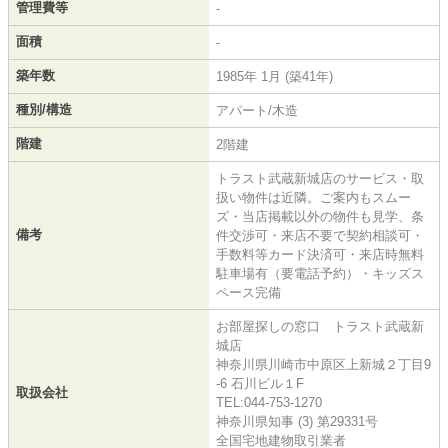
管理費等
-
面積
-
築年数
1985年 1月 (築41年)
種別/構造
アパート/木造
階建
2階建
トラスト武蔵新城店のサービス・取
扱い物件は近隣。ご案内もスムー
ズ・当店掲載以外の物件も見学、条
備考
件交渉可・来店不要で契約相談可・
手数料等カード決済可・来店時無料
駐車場有（要電話予約）・キッズス
ペース完備
お部屋探しの窓口 トラスト武蔵新
城店
神奈川県川崎市中原区上新城２丁目9
-6 石川ビル１F
取扱会社
TEL:044-753-1270
神奈川県知事 (3) 第29331号
全国宅地建物取引業者