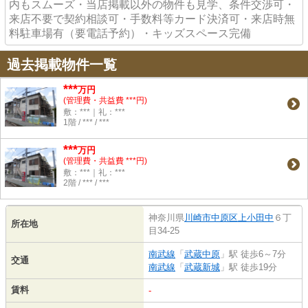
内もスムーズ・当店掲載以外の物件も見学、条件交渉可・
来店不要で契約相談可・手数料等カード決済可・来店時無
料駐車場有（要電話予約）・キッズスペース完備
過去掲載物件一覧
***
万円
(管理費・共益費 ***円)
敷：***｜礼：***
1階 / *** / ***
***
万円
(管理費・共益費 ***円)
敷：***｜礼：***
2階 / *** / ***
神奈川県
川崎市中原区
上小田中
６丁
所在地
目34-25
南武線
「
武蔵中原
」駅 徒歩6～7分
交通
南武線
「
武蔵新城
」駅 徒歩19分
賃料
-