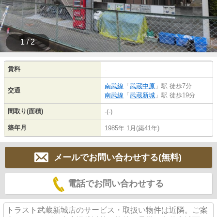
1 / 2
賃料
-
南武線
「
武蔵中原
」駅 徒歩7分
交通
南武線
「
武蔵新城
」駅 徒歩19分
間取り(面積)
-(-)
築年月
1985年 1月(築41年)
メールでお問い合わせする(無料)
電話でお問い合わせする
トラスト武蔵新城店のサービス・取扱い物件は近隣。ご案