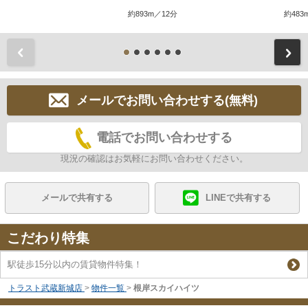
約893m／12分
約483
前
メールでお問い合わせする(無料)
電話でお問い合わせする
現況の確認はお気軽にお問い合わせください。
メールで共有する
LINEで共有する
こだわり特集
駅徒歩15分以内の賃貸物件特集！
トラスト武蔵新城店
>
物件一覧
>
根岸スカイハイツ