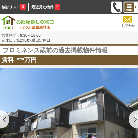
0
0
検討リスト
最近見た物件
お問合せ
営業時間：9:30～18:00
定休日：第2第3水曜日定休日
プロミネンス蔵前の過去掲載物件情報
賃料
***
万円