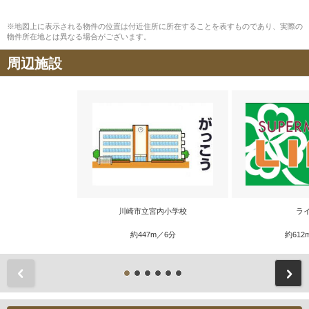
※地図上に表示される物件の位置は付近住所に所在することを表すものであり、実際の
物件所在地とは異なる場合がございます。
周辺施設
川崎市立宮内小学校
ラ
約447m／6分
約612
前