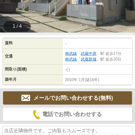
1 / 4
賃料
-
南武線
「
武蔵中原
」駅 徒歩17分
交通
南武線
「
武蔵新城
」駅 徒歩20分
間取り(面積)
-(-)
築年月
2010年 1月(築16年)
メールでお問い合わせする(無料)
電話でお問い合わせする
当店近隣物件です。ご内覧もスムーズです。