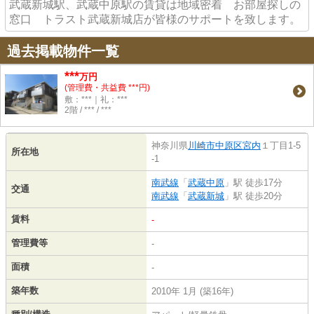
武蔵新城駅、武蔵中原駅の賃貸は地域密着 お部屋探しの
窓口 トラスト武蔵新城店が皆様のサポートを致します。
過去掲載物件一覧
***
万円
(管理費・共益費 ***円)
敷：***｜礼：***
2階 / *** / ***
神奈川県
川崎市中原区
宮内
１丁目1-5
所在地
-1
南武線
「
武蔵中原
」駅 徒歩17分
交通
南武線
「
武蔵新城
」駅 徒歩20分
賃料
-
管理費等
-
面積
-
築年数
2010年 1月 (築16年)