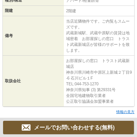
種別/構造
アパート/軽量鉄骨
階建
2階建
当店近隣物件です。ご内覧もスムー
ズです。
武蔵新城駅、武蔵中原駅の賃貸は地
備考
域密着 お部屋探しの窓口 トラス
ト武蔵新城店が皆様のサポートを致
します。
お部屋探しの窓口 トラスト武蔵新
城店
神奈川県川崎市中原区上新城２丁目9
-6 石川ビル１F
取扱会社
TEL:044-753-1270
神奈川県知事 (3) 第29331号
全国宅地建物取引業者
公正取引協議会加盟事業者
情報の見方
メールでお問い合わせする(無料)