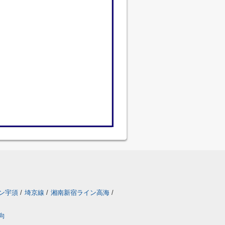
ン宇須
/
埼京線
/
湘南新宿ライン高海
/
向