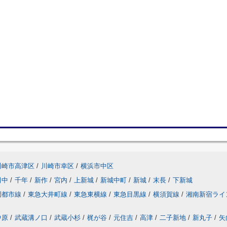
川崎市高津区
/
川崎市幸区
/
横浜市中区
田中
/
千年
/
新作
/
宮内
/
上新城
/
新城中町
/
新城
/
末長
/
下新城
園都市線
/
東急大井町線
/
東急東横線
/
東急目黒線
/
横須賀線
/
湘南新宿ライ
中原
/
武蔵溝ノ口
/
武蔵小杉
/
梶が谷
/
元住吉
/
高津
/
二子新地
/
新丸子
/
矢