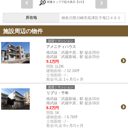
前
次
画像タップで拡大表示【
1
/1】
所在地
神奈川県川崎市高津区子母口４６０
施設周辺の物件
賃貸｜マンション
アメニティハウス
南武線「武蔵中原」駅 徒歩20分
南武線「武蔵新城」駅 徒歩25分
9.1万円
間取:
1LDK
建物面積:
- / 12.16坪
土地面積:
- / -
敷金/礼金:
1ヶ月/1ヶ月
賃貸｜マンション
リブリ・千年
南武線「武蔵新城」駅 徒歩15分
南武線「武蔵中原」駅 徒歩16分
8.2万円
間取:
1K
建物面積:
- / 6.76坪
土地面積:
- / -
敷金/礼金:
0ヶ月/1ヶ月