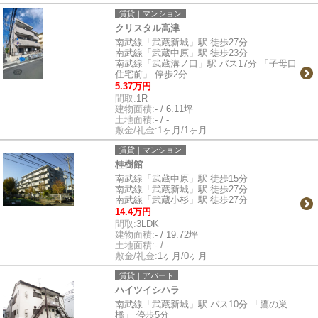
賃貸｜マンション
クリスタル高津
南武線「武蔵新城」駅 徒歩27分
南武線「武蔵中原」駅 徒歩23分
南武線「武蔵溝ノ口」駅 バス17分 「子母口
住宅前」 停歩2分
5.37万円
間取:
1R
建物面積:
- / 6.11坪
土地面積:
- / -
敷金/礼金:
1ヶ月/1ヶ月
賃貸｜マンション
桂樹館
南武線「武蔵中原」駅 徒歩15分
南武線「武蔵新城」駅 徒歩27分
南武線「武蔵小杉」駅 徒歩27分
14.4万円
間取:
3LDK
建物面積:
- / 19.72坪
土地面積:
- / -
敷金/礼金:
1ヶ月/0ヶ月
賃貸｜アパート
ハイツイシハラ
南武線「武蔵新城」駅 バス10分 「鷹の巣
橋」 停歩5分