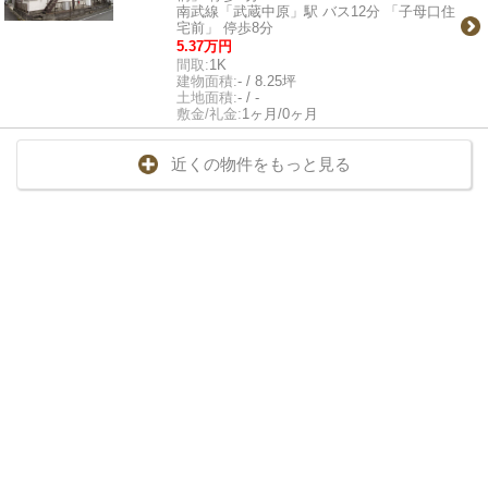
南武線「武蔵中原」駅 バス12分 「子母口住
宅前」 停歩8分
5.37万円
間取:
1K
建物面積:
- / 8.25坪
土地面積:
- / -
敷金/礼金:
1ヶ月/0ヶ月
近くの物件をもっと見る