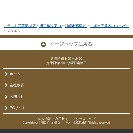
トラスト武蔵新城店
>
周辺施設案内
>
川崎市高津区
>
川崎市高津区のスーパー
>
マルエツ
ページトップに戻る
営業時間:9:30～18:00
定休日:第2第3水曜日定休日
ホーム
会社概要
お問合せ
PCサイト
個人情報
｜
利用規約
｜
アクセスマップ
Copyright(c) お部屋探しの窓口 トラスト武蔵新城店 All rights reserved.