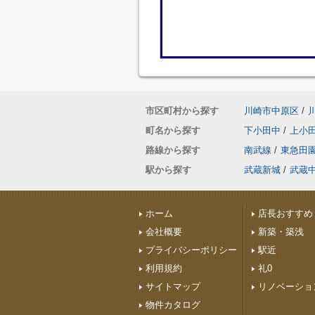
市区町村から探す
川崎市中原区
/
町名から探す
下小田中
/
上小
路線から探す
南武線
/
東急田
駅から探す
武蔵新城
/
武蔵
ホーム
店長おすすめ
会社概要
新築・築浅
プライバシーポリシー
駅近
利用規約
礼0
サイトマップ
リノベーショ
物件カタログ