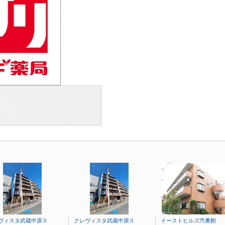
ヴィスタ武蔵中原Ⅱ
クレヴィスタ武蔵中原Ⅱ
イーストヒルズ弐番館