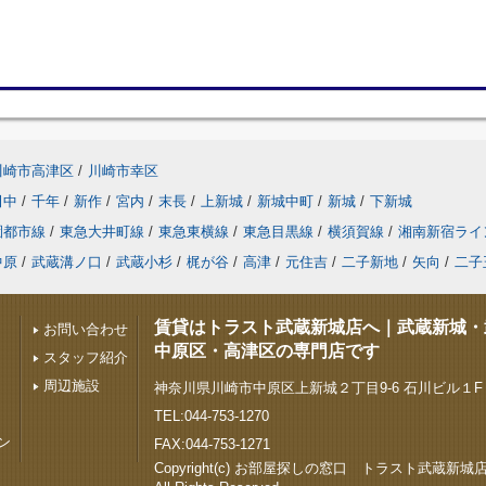
川崎市高津区
/
川崎市幸区
田中
/
千年
/
新作
/
宮内
/
末長
/
上新城
/
新城中町
/
新城
/
下新城
園都市線
/
東急大井町線
/
東急東横線
/
東急目黒線
/
横須賀線
/
湘南新宿ライ
中原
/
武蔵溝ノ口
/
武蔵小杉
/
梶が谷
/
高津
/
元住吉
/
二子新地
/
矢向
/
二子
賃貸はトラスト武蔵新城店へ｜武蔵新城・
お問い合わせ
中原区・高津区の専門店です
スタッフ紹介
周辺施設
神奈川県川崎市中原区上新城２丁目9-6 石川ビル１F
TEL:044-753-1270
ン
FAX:044-753-1271
Copyright(c) お部屋探しの窓口 トラスト武蔵新城