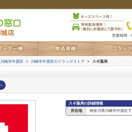
営業時間：9
川崎市中原区
>
川崎市中原区のドラッグストア
>
スギ薬局
へ
スギ薬局の詳細情報
所在地
神奈川県川崎市中原区下