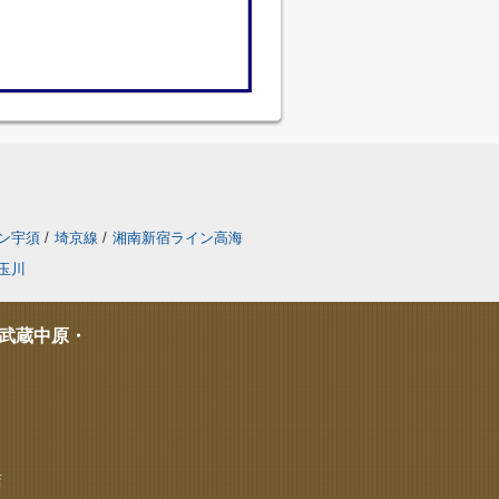
ン宇須
/
埼京線
/
湘南新宿ライン高海
玉川
武蔵中原・
店