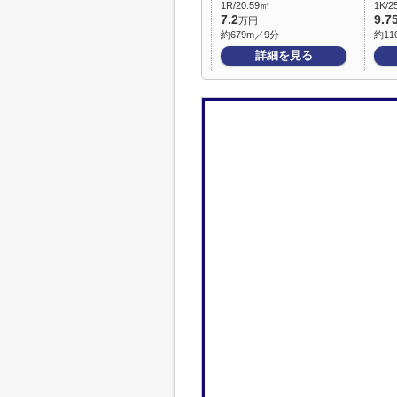
1R/20.59㎡
1K/2
7.2
9.7
万円
約679m／9分
約11
詳細を見る