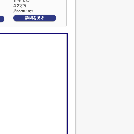
1R/16.50㎡
4.2
万円
約658m／9分
詳細を見る