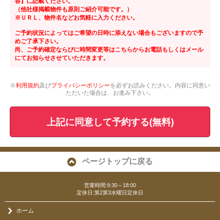
容】に記載ください。
（他社様掲載物件も原則ご紹介可能です。）
※ＵＲＬ、物件名などお気軽に入力ください。
ご予約状況によってはご希望の日時に添えない場合もございますので予
めご了承下さい。
尚、ご予約確定ならびに時間変更等はこちらからお電話もしくはメール
にてお知らせさせていただきます。
※
利用規約
及び
プライバシーポリシー
を必ずお読みください。内容に同意い
ただいた場合は、お進み下さい。
上記に同意して予約する(無料)
ページトップに戻る
営業時間:9:30～18:00
定休日:第2第3水曜日定休日
ホーム