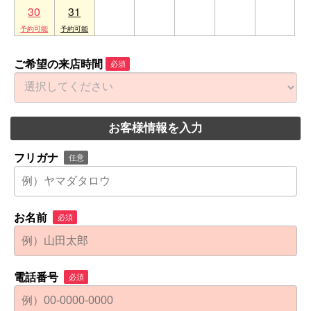
30
31
1
2
3
4
5
ご希望の来店時間
必須
お客様情報を入力
フリガナ
任意
お名前
必須
電話番号
必須