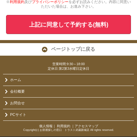
※
利用規約
及び
プライバシーポリシー
を必ずお読みください。内容に同意い
ただいた場合は、お進み下さい。
上記に同意して予約する(無料)
ページトップに戻る
営業時間:9:30～18:00
定休日:第2第3水曜日定休日
ホーム
会社概要
お問合せ
PCサイト
個人情報
｜
利用規約
｜
アクセスマップ
Copyright(c) お部屋探しの窓口 トラスト武蔵新城店 All rights reserved.