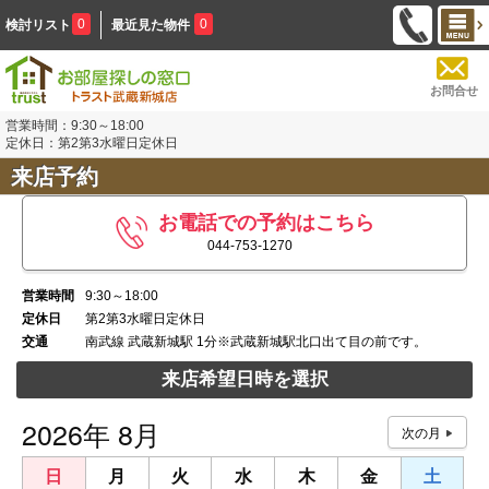
0
0
検討リスト
最近見た物件
お問合せ
営業時間：9:30～18:00
定休日：第2第3水曜日定休日
来店予約
お電話での予約はこちら
044-753-1270
営業時間
9:30～18:00
定休日
第2第3水曜日定休日
交通
南武線 武蔵新城駅 1分※武蔵新城駅北口出て目の前です。
来店希望日時を選択
2026年 8月
日
月
火
水
木
金
土