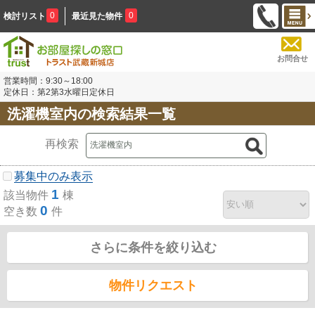
0
0
検討リスト
最近見た物件
お問合せ
営業時間：9:30～18:00
定休日：第2第3水曜日定休日
洗濯機室内の検索結果一覧
再検索
募集中のみ表示
1
該当物件
棟
0
空き数
件
さらに条件を絞り込む
物件リクエスト