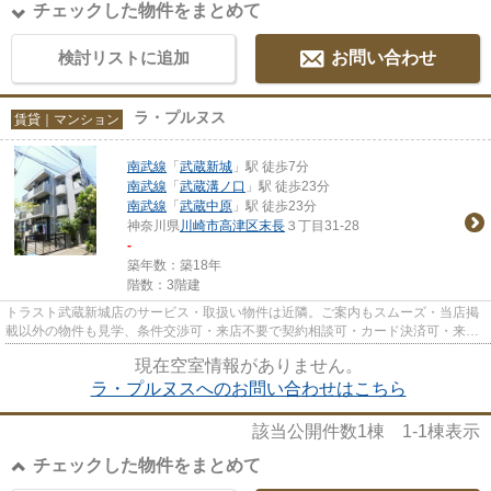
チェックした物件をまとめて
検討リストに追加
お問い合わせ
ラ・プルヌス
賃貸｜マンション
南武線
「
武蔵新城
」駅 徒歩7分
南武線
「
武蔵溝ノ口
」駅 徒歩23分
南武線
「
武蔵中原
」駅 徒歩23分
神奈川県
川崎市高津区
末長
３丁目31-28
-
築年数：築18年
階数：3階建
トラスト武蔵新城店のサービス・取扱い物件は近隣。ご案内もスムーズ・当店掲
載以外の物件も見学、条件交渉可・来店不要で契約相談可・カード決済可・来店
時無料駐車場有（要電話予約...
現在空室情報がありません。
ラ・プルヌスへのお問い合わせはこちら
該当公開件数
1
棟
1-1
棟表示
チェックした物件をまとめて