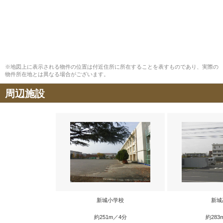
※地図上に表示される物件の位置は付近住所に所在することを表すものであり、実際の
物件所在地とは異なる場合がございます。
周辺施設
新城小学校
新城
約251m／4分
約283