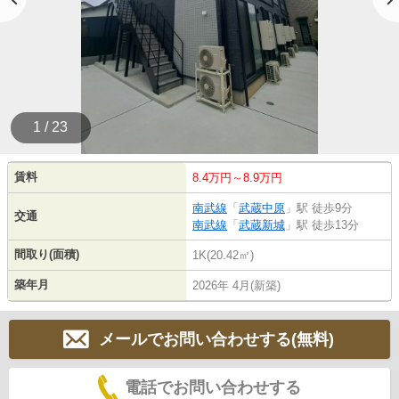
1 / 23
賃料
8.4万円～8.9万円
南武線
「
武蔵中原
」駅 徒歩9分
交通
南武線
「
武蔵新城
」駅 徒歩13分
間取り(面積)
1K(20.42㎡)
築年月
2026年 4月(新築)
メールでお問い合わせする(無料)
電話でお問い合わせする