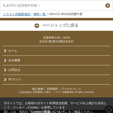
礼金0円の賃貸物件特集！
トラスト武蔵新城店
>
物件一覧
>
GRACE WOOD武蔵中原
ページトップに戻る
営業時間:9:30～18:00
定休日:第2第3水曜日定休日
ホーム
会社概要
お問合せ
PCサイト
個人情報
｜
利用規約
｜
アクセスマップ
Copyright(c) お部屋探しの窓口 トラスト武蔵新城店 All rights reserved.
当サイトでは、お客様の当サイト利用状況把握、サービス向上検討を目的と
して、クッキー（Cookie）を使用しています。
詳しくは、当社の
「Cookieの取扱いについて」
をご確認ください。