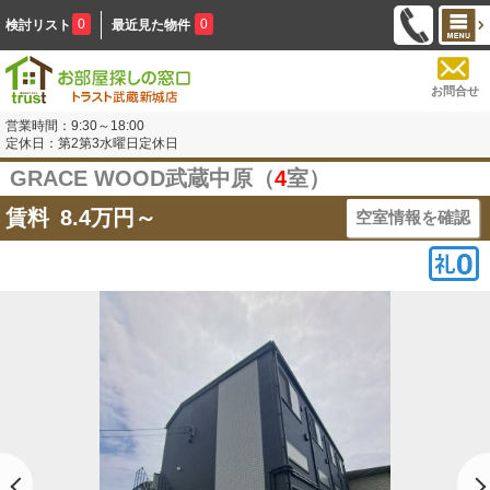
0
0
検討リスト
最近見た物件
お問合せ
営業時間：9:30～18:00
定休日：第2第3水曜日定休日
GRACE WOOD武蔵中原（
4
室）
賃料
8.4
万円～
空室情報を確認