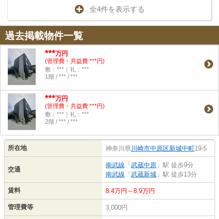
全4件を表示する
過去掲載物件一覧
***
万円
(管理費・共益費 ***円)
敷：***｜礼：***
1階 / *** / ***
***
万円
(管理費・共益費 ***円)
敷：***｜礼：***
2階 / *** / ***
所在地
神奈川県
川崎市中原区
新城中町
19-5
南武線
「
武蔵中原
」駅 徒歩9分
交通
南武線
「
武蔵新城
」駅 徒歩13分
賃料
8.4万円～8.9万円
管理費等
3,000円