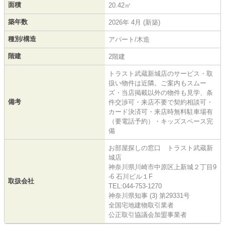
面積
20.42㎡
築年数
2026年 4月 (新築)
種別/構造
アパート/木造
階建
2階建
トラスト武蔵新城店のサービス・取
扱い物件は近隣。ご案内もスムー
ズ・当店掲載以外の物件も見学、条
備考
件交渉可・来店不要で契約相談可・
カード決済可・来店時無料駐車場有
（要電話予約）・キッズスペース完
備
お部屋探しの窓口 トラスト武蔵新
城店
神奈川県川崎市中原区上新城２丁目9
-6 石川ビル１F
取扱会社
TEL:044-753-1270
神奈川県知事 (3) 第29331号
全国宅地建物取引業者
公正取引協議会加盟事業者