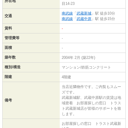
所在地
目14-23
南武線
「
武蔵新城
」駅 徒歩10分
交通
南武線
「
武蔵中原
」駅 徒歩15分
賃料
-
管理費等
-
面積
-
築年数
2004年 2月 (築22年)
種別/構造
マンション/鉄筋コンクリート
階建
4階建
当店近隣物件です。ご内覧もスムー
ズです。
武蔵新城駅、武蔵中原駅の賃貸は地
備考
域密着 お部屋探しの窓口 トラス
ト武蔵新城店が皆様のサポートを致
します。
お部屋探しの窓口 トラスト武蔵新