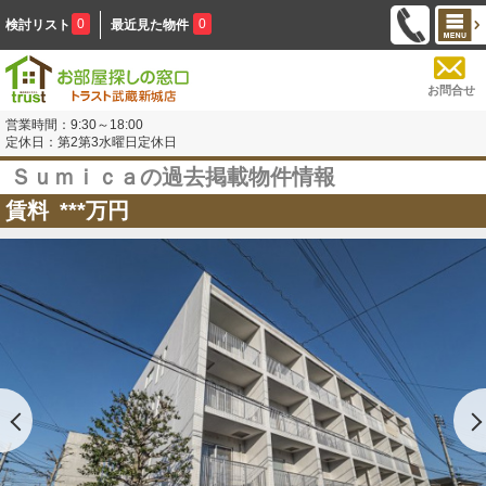
0
0
検討リスト
最近見た物件
お問合せ
営業時間：9:30～18:00
定休日：第2第3水曜日定休日
Ｓｕｍｉｃａの過去掲載物件情報
賃料
***
万円