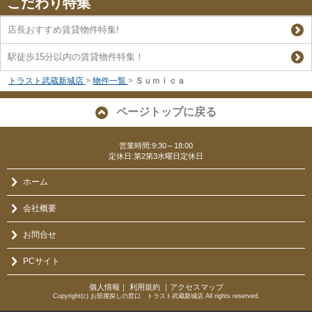
こだわり特集
店長おすすめ賃貸物件特集!
駅徒歩15分以内の賃貸物件特集！
トラスト武蔵新城店
>
物件一覧
>
Ｓｕｍｉｃａ
ページトップに戻る
営業時間:9:30～18:00
定休日:第2第3水曜日定休日
ホーム
会社概要
お問合せ
PCサイト
個人情報
｜
利用規約
｜
アクセスマップ
Copyright(c) お部屋探しの窓口 トラスト武蔵新城店 All rights reserved.