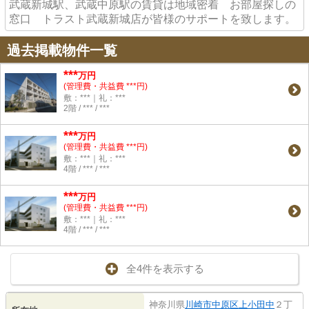
武蔵新城駅、武蔵中原駅の賃貸は地域密着 お部屋探しの
窓口 トラスト武蔵新城店が皆様のサポートを致します。
過去掲載物件一覧
***
万円
(管理費・共益費 ***円)
敷：***｜礼：***
2階 / *** / ***
***
万円
(管理費・共益費 ***円)
敷：***｜礼：***
4階 / *** / ***
***
万円
(管理費・共益費 ***円)
敷：***｜礼：***
4階 / *** / ***
全4件を表示する
神奈川県
川崎市中原区
上小田中
２丁