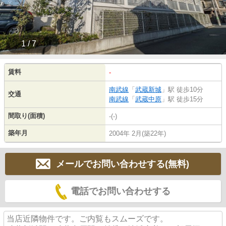
1 / 7
賃料
-
南武線
「
武蔵新城
」駅 徒歩10分
交通
南武線
「
武蔵中原
」駅 徒歩15分
間取り(面積)
-(-)
築年月
2004年 2月(築22年)
メールでお問い合わせする(無料)
電話でお問い合わせする
当店近隣物件です。ご内覧もスムーズです。