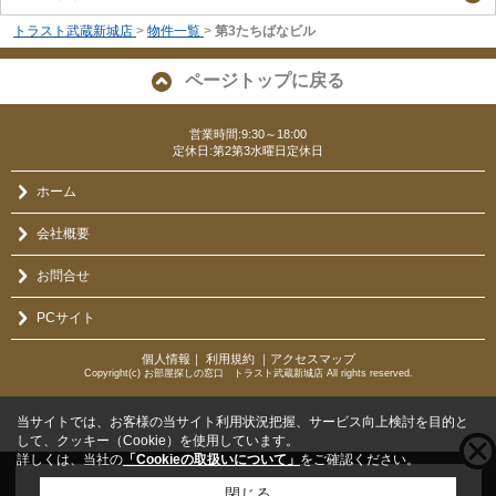
トラスト武蔵新城店
>
物件一覧
>
第3たちばなビル
ページトップに戻る
営業時間:9:30～18:00
定休日:第2第3水曜日定休日
ホーム
会社概要
お問合せ
PCサイト
個人情報
｜
利用規約
｜
アクセスマップ
Copyright(c) お部屋探しの窓口 トラスト武蔵新城店 All rights reserved.
当サイトでは、お客様の当サイト利用状況把握、サービス向上検討を目的と
して、クッキー（Cookie）を使用しています。
詳しくは、当社の
「Cookieの取扱いについて」
をご確認ください。
こちらの物件をご覧の方に
お勧めな物件
はこちら
閉じる