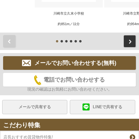
川崎市立久末小学校
川崎市立
約851m／11分
約954
前
メールでお問い合わせする(無料)
電話でお問い合わせする
現況の確認はお気軽にお問い合わせください。
メールで共有する
LINEで共有する
こだわり特集
店長おすすめ賃貸物件特集!