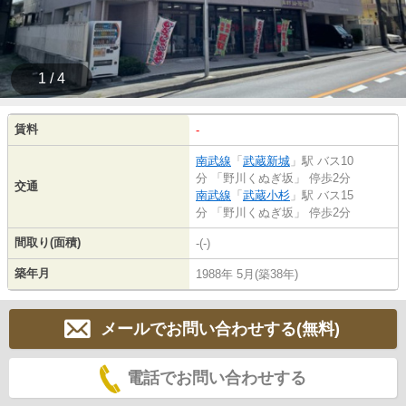
1 / 4
賃料
-
南武線
「
武蔵新城
」駅 バス10
分 「野川くぬぎ坂」 停歩2分
交通
南武線
「
武蔵小杉
」駅 バス15
分 「野川くぬぎ坂」 停歩2分
間取り(面積)
-(-)
築年月
1988年 5月(築38年)
メールでお問い合わせする(無料)
電話でお問い合わせする