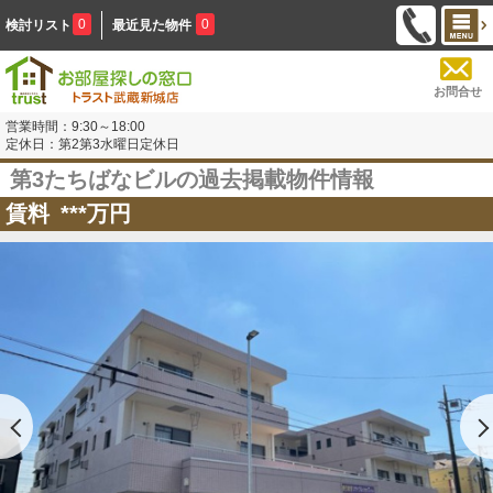
0
0
検討リスト
最近見た物件
お問合せ
営業時間：9:30～18:00
定休日：第2第3水曜日定休日
第3たちばなビルの過去掲載物件情報
賃料
***
万円