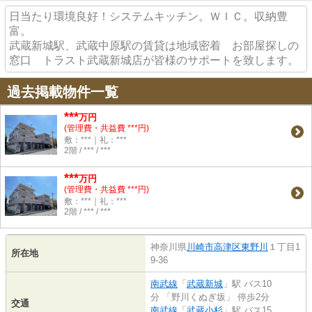
日当たり環境良好！システムキッチン。ＷＩＣ。収納豊
富。
武蔵新城駅、武蔵中原駅の賃貸は地域密着 お部屋探しの
窓口 トラスト武蔵新城店が皆様のサポートを致します。
過去掲載物件一覧
***
万円
(管理費・共益費 ***円)
敷：***｜礼：***
2階 / *** / ***
***
万円
(管理費・共益費 ***円)
敷：***｜礼：***
2階 / *** / ***
神奈川県
川崎市高津区
東野川
１丁目1
所在地
9-36
南武線
「
武蔵新城
」駅 バス10
分 「野川くぬぎ坂」 停歩2分
交通
南武線
「
武蔵小杉
」駅 バス15