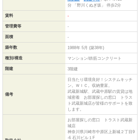
分 「野川くぬぎ坂」 停歩2分
賃料
-
管理費等
-
面積
-
築年数
1988年 5月 (築38年)
種別/構造
マンション/鉄筋コンクリート
階建
3階建
日当たり環境良好！システムキッチ
ン。ＷＩＣ。収納豊富。
武蔵新城駅、武蔵中原駅の賃貸は地
備考
域密着 お部屋探しの窓口 トラス
ト武蔵新城店が皆様のサポートを致
します。
お部屋探しの窓口 トラスト武蔵新
城店
神奈川県川崎市中原区上新城２丁目9
-6 石川ビル１F