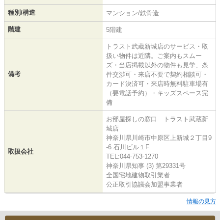
種別/構造
マンション/鉄骨造
階建
5階建
トラスト武蔵新城店のサービス・取
扱い物件は近隣。ご案内もスムー
ズ・当店掲載以外の物件も見学、条
備考
件交渉可・来店不要で契約相談可・
カード決済可・来店時無料駐車場有
（要電話予約）・キッズスペース完
備
お部屋探しの窓口 トラスト武蔵新
城店
神奈川県川崎市中原区上新城２丁目9
-6 石川ビル１F
取扱会社
TEL:044-753-1270
神奈川県知事 (3) 第29331号
全国宅地建物取引業者
公正取引協議会加盟事業者
情報の見方