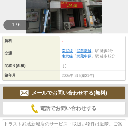
1 / 6
賃料
-
南武線
「
武蔵新城
」駅 徒歩4分
交通
南武線
「
武蔵中原
」駅 徒歩12分
間取り(面積)
-(-)
築年月
2005年 3月(築21年)
メールでお問い合わせする(無料)
電話でお問い合わせする
トラスト武蔵新城店のサービス・取扱い物件は近隣。ご案