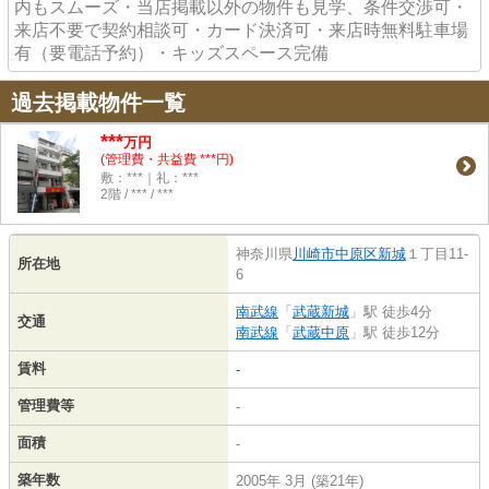
内もスムーズ・当店掲載以外の物件も見学、条件交渉可・
来店不要で契約相談可・カード決済可・来店時無料駐車場
有（要電話予約）・キッズスペース完備
過去掲載物件一覧
***
万円
(管理費・共益費 ***円)
敷：***｜礼：***
2階 / *** / ***
神奈川県
川崎市中原区
新城
１丁目11-
所在地
6
南武線
「
武蔵新城
」駅 徒歩4分
交通
南武線
「
武蔵中原
」駅 徒歩12分
賃料
-
管理費等
-
面積
-
築年数
2005年 3月 (築21年)