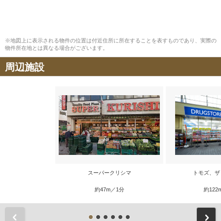
※地図上に表示される物件の位置は付近住所に所在することを表すものであり、実際の
物件所在地とは異なる場合がございます。
周辺施設
スーパークリシマ
トモズ、ザ
約47m／1分
約122
前