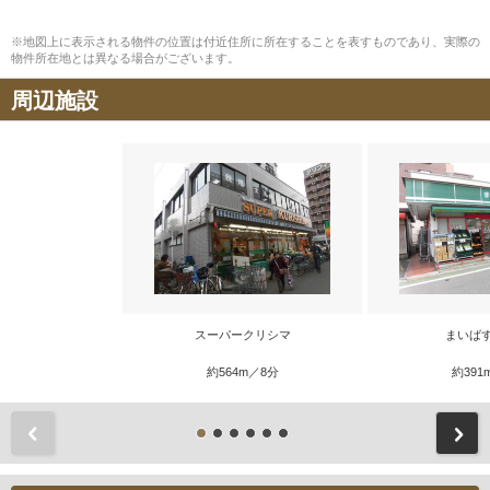
※地図上に表示される物件の位置は付近住所に所在することを表すものであり、実際の
物件所在地とは異なる場合がございます。
周辺施設
スーパークリシマ
まいば
約564m／8分
約391
前