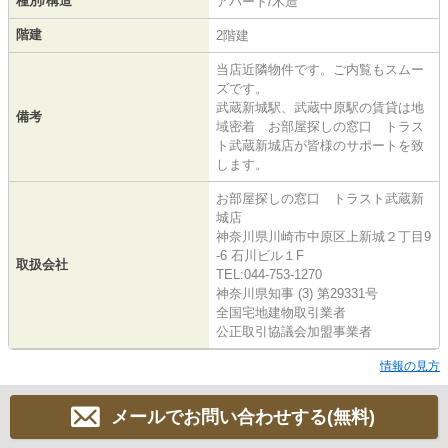
種別/構造
アパート/木造
階建
2階建
当店近隣物件です。ご内覧もスムー
ズです。
武蔵新城駅、武蔵中原駅の賃貸は地
備考
域密着 お部屋探しの窓口 トラス
ト武蔵新城店が皆様のサポートを致
します。
お部屋探しの窓口 トラスト武蔵新
城店
神奈川県川崎市中原区上新城２丁目9
-6 石川ビル１F
取扱会社
TEL:044-753-1270
神奈川県知事 (3) 第29331号
全国宅地建物取引業者
公正取引協議会加盟事業者
情報の見方
メールでお問い合わせする(無料)