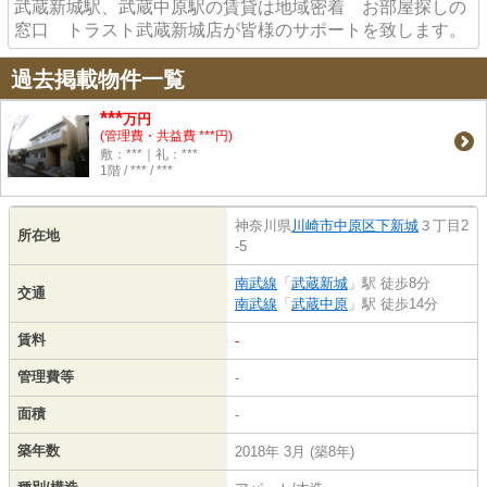
武蔵新城駅、武蔵中原駅の賃貸は地域密着 お部屋探しの
窓口 トラスト武蔵新城店が皆様のサポートを致します。
過去掲載物件一覧
***
万円
(管理費・共益費 ***円)
敷：***｜礼：***
1階 / *** / ***
神奈川県
川崎市中原区
下新城
３丁目2
所在地
-5
南武線
「
武蔵新城
」駅 徒歩8分
交通
南武線
「
武蔵中原
」駅 徒歩14分
賃料
-
管理費等
-
面積
-
築年数
2018年 3月 (築8年)