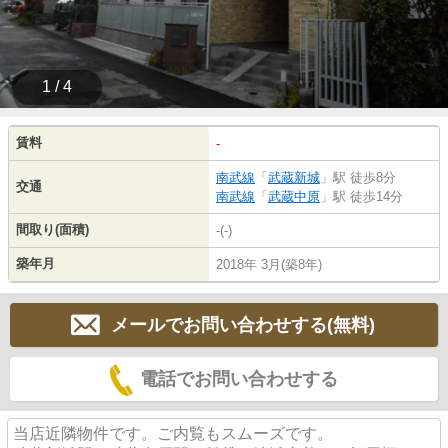
1 / 4
賃料
-
南武線
「
武蔵新城
」駅 徒歩8分
交通
南武線
「
武蔵中原
」駅 徒歩14分
間取り(面積)
-(-)
築年月
2018年 3月(築8年)
メールでお問い合わせする(無料)
電話でお問い合わせする
当店近隣物件です。ご内覧もスムーズです。