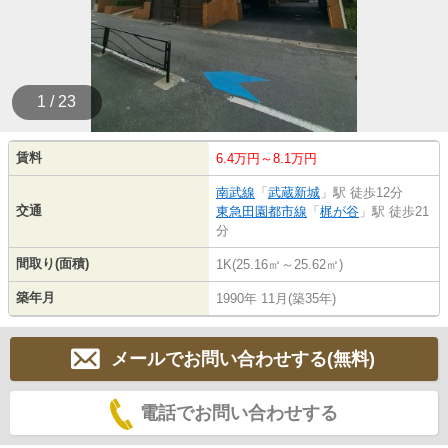
1 / 23
賃料
6.4万円～8.1万円
南武線
「
武蔵新城
」駅 徒歩12分
交通
東急田園都市線
「
梶が谷
」駅 徒歩21
分
間取り(面積)
1K(25.16㎡～25.62㎡)
築年月
1990年 11月(築35年)
メールでお問い合わせする(無料)
電話でお問い合わせする