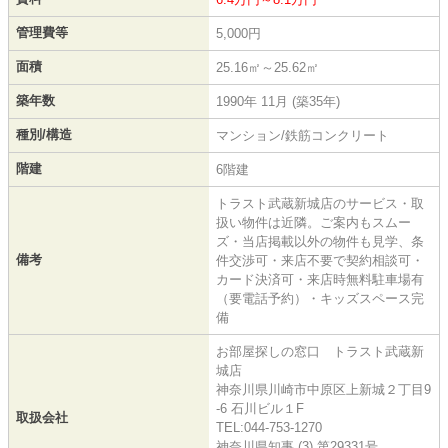
管理費等
5,000円
面積
25.16㎡～25.62㎡
築年数
1990年 11月 (築35年)
種別/構造
マンション/鉄筋コンクリート
階建
6階建
トラスト武蔵新城店のサービス・取
扱い物件は近隣。ご案内もスムー
ズ・当店掲載以外の物件も見学、条
備考
件交渉可・来店不要で契約相談可・
カード決済可・来店時無料駐車場有
（要電話予約）・キッズスペース完
備
お部屋探しの窓口 トラスト武蔵新
城店
神奈川県川崎市中原区上新城２丁目9
-6 石川ビル１F
取扱会社
TEL:044-753-1270
神奈川県知事 (3) 第29331号