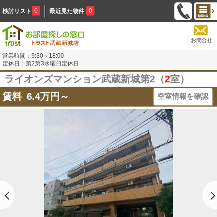
0
0
検討リスト
最近見た物件
お問合せ
営業時間：9:30～18:00
定休日：第2第3水曜日定休日
ライオンズマンション武蔵新城第2（
2
室）
賃料
6.4
万円～
空室情報を確認