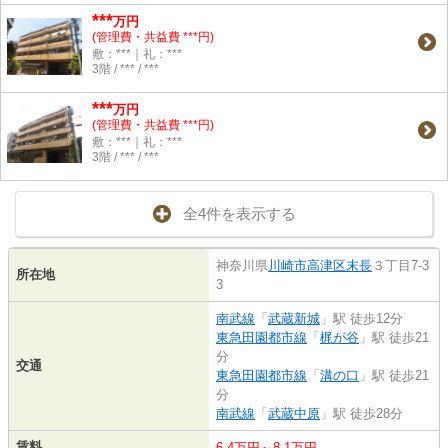
***
万円
(管理費・共益費 ***円)
敷：***｜礼：***
3階 / *** / ***
***
万円
(管理費・共益費 ***円)
敷：***｜礼：***
3階 / *** / ***
全4件を表示する
神奈川県
川崎市高津区
末長
３丁目7-3
所在地
3
南武線
「
武蔵新城
」駅 徒歩12分
東急田園都市線
「
梶が谷
」駅 徒歩21
分
交通
東急田園都市線
「
溝の口
」駅 徒歩21
分
南武線
「
武蔵中原
」駅 徒歩28分
賃料
6.4万円～8.1万円