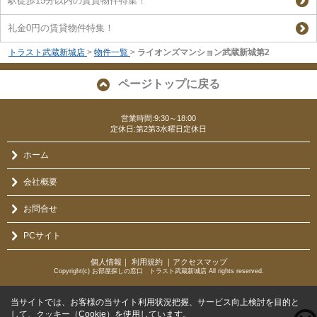
駅徒歩15分以内の賃貸物件特集！
礼金0円の賃貸物件特集！
トラスト武蔵新城店
>
物件一覧
>
ライオンズマンション武蔵新城第2
ページトップに戻る
営業時間:9:30～18:00
定休日:第2第3水曜日定休日
ホーム
会社概要
お問合せ
PCサイト
個人情報
｜
利用規約
｜
アクセスマップ
Copyright(c) お部屋探しの窓口 トラスト武蔵新城店 All rights reserved.
当サイトでは、お客様の当サイト利用状況把握、サービス向上検討を目的と
して、クッキー（Cookie）を使用しています。