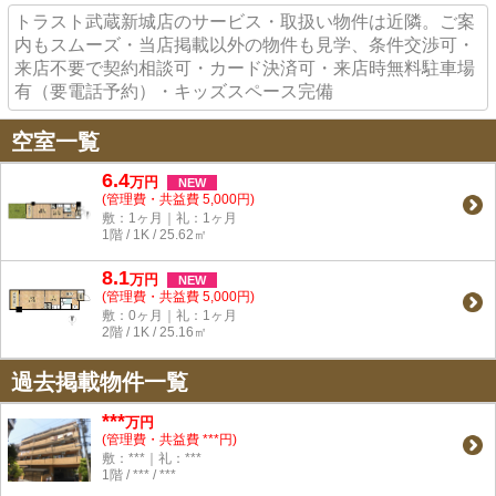
トラスト武蔵新城店のサービス・取扱い物件は近隣。ご案
内もスムーズ・当店掲載以外の物件も見学、条件交渉可・
来店不要で契約相談可・カード決済可・来店時無料駐車場
有（要電話予約）・キッズスペース完備
空室一覧
6.4
万
円
NEW
(管理費・共益費 5,000円)
敷：1ヶ月｜礼：1ヶ月
1階 / 1K / 25.62㎡
8.1
万
円
NEW
(管理費・共益費 5,000円)
敷：0ヶ月｜礼：1ヶ月
2階 / 1K / 25.16㎡
過去掲載物件一覧
***
万円
(管理費・共益費 ***円)
敷：***｜礼：***
1階 / *** / ***