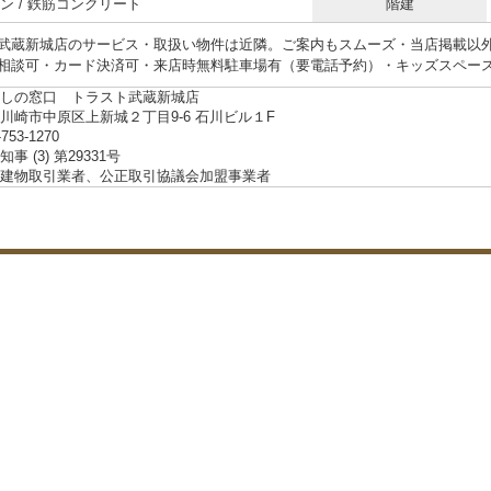
ン / 鉄筋コンクリート
階建
武蔵新城店のサービス・取扱い物件は近隣。ご案内もスムーズ・当店掲載以
相談可・カード決済可・来店時無料駐車場有（要電話予約）・キッズスペー
しの窓口 トラスト武蔵新城店
川崎市中原区上新城２丁目9-6 石川ビル１F
-753-1270
事 (3) 第29331号
建物取引業者、公正取引協議会加盟事業者