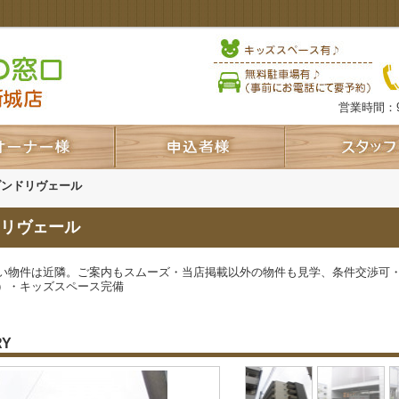
営業時間：9
ゾンドリヴェール
リヴェール
い物件は近隣。ご案内もスムーズ・当店掲載以外の物件も見学、条件交渉可
）・キッズスペース完備
RY