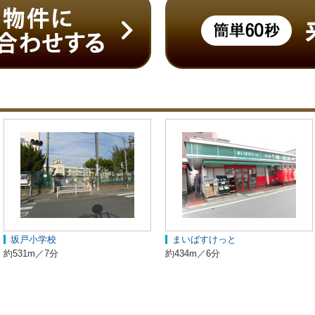
坂戸小学校
まいばすけっと
約531m／7分
約434m／6分