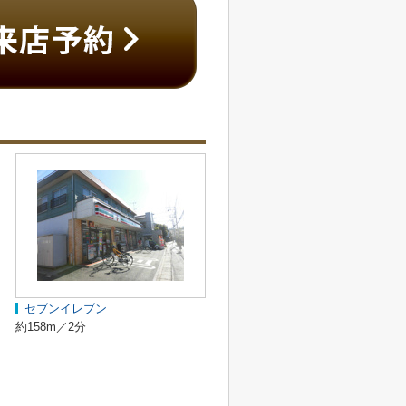
セブンイレブン
約158m／2分