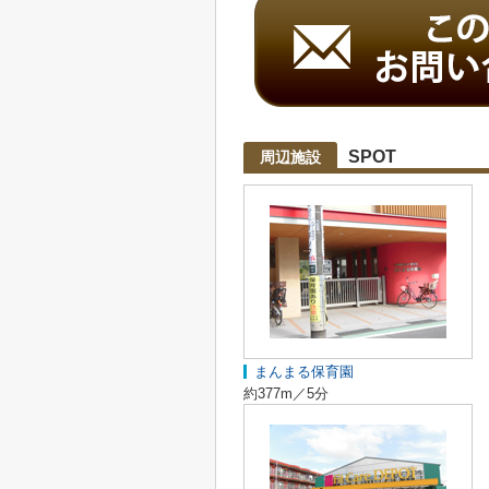
SPOT
周辺施設
まんまる保育園
約377m／5分