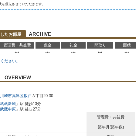
状を優先させていただきます。
ARCHIVE
したお部屋
管理費・共益費
敷金
礼金
間取り
面積
***
***
***
***
***
せください。
OVERVIEW
川崎市高津区
坂戸
３丁目20-30
武蔵新城
」駅 徒歩13分
武蔵中原
」駅 徒歩27分
管理費・共益費
築年月(築年数)