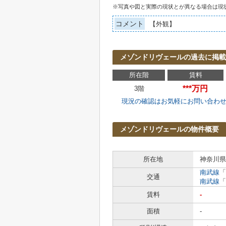
※写真や図と実際の現状とが異なる場合は現
コメント
【外観】
メゾンドリヴェールの過去に掲載
所在階
賃料
***万円
3階
現況の確認はお気軽にお問い合わ
メゾンドリヴェールの物件概要
所在地
神奈川県
南武線
「
交通
南武線
「
賃料
-
面積
-