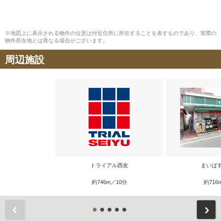
※地図上に表示される物件の位置は付近住所に所在することを表すものであり、実際の
物件所在地とは異なる場合がございます。
周辺施設
トライアル西友
まいば
約746m／10分
約716
前