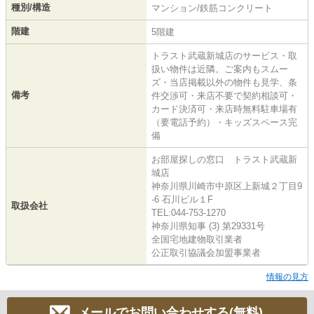
種別/構造
マンション/鉄筋コンクリート
階建
5階建
トラスト武蔵新城店のサービス・取
扱い物件は近隣。ご案内もスムー
ズ・当店掲載以外の物件も見学、条
備考
件交渉可・来店不要で契約相談可・
カード決済可・来店時無料駐車場有
（要電話予約）・キッズスペース完
備
お部屋探しの窓口 トラスト武蔵新
城店
神奈川県川崎市中原区上新城２丁目9
-6 石川ビル１F
取扱会社
TEL:044-753-1270
神奈川県知事 (3) 第29331号
全国宅地建物取引業者
公正取引協議会加盟事業者
情報の見方
メールでお問い合わせする(無料)