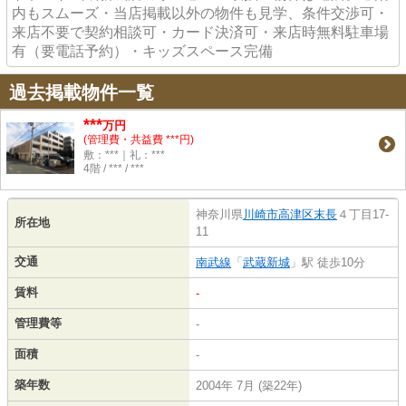
内もスムーズ・当店掲載以外の物件も見学、条件交渉可・
来店不要で契約相談可・カード決済可・来店時無料駐車場
有（要電話予約）・キッズスペース完備
過去掲載物件一覧
***
万円
(管理費・共益費 ***円)
敷：***｜礼：***
4階 / *** / ***
神奈川県
川崎市高津区
末長
４丁目17-
所在地
11
交通
南武線
「
武蔵新城
」駅 徒歩10分
賃料
-
管理費等
-
面積
-
築年数
2004年 7月 (築22年)