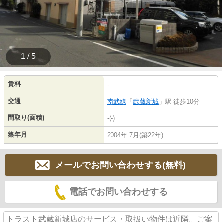
1 / 5
賃料
-
交通
南武線
「
武蔵新城
」駅 徒歩10分
間取り(面積)
-(-)
築年月
2004年 7月(築22年)
メールでお問い合わせする(無料)
電話でお問い合わせする
トラスト武蔵新城店のサービス・取扱い物件は近隣。ご案